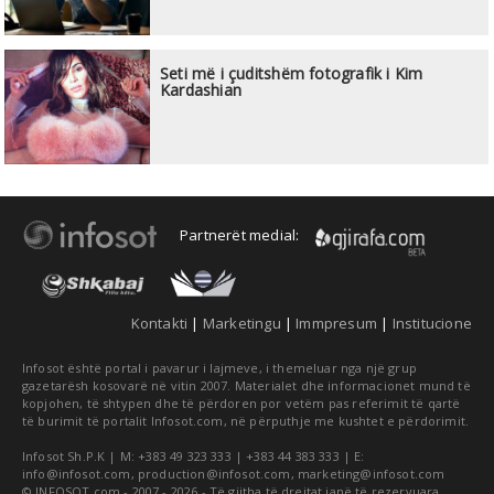
Seti më i çuditshëm fotografik i Kim
Kardashian
Partnerët medial:
Kontakti
|
Marketingu
|
Immpresum
|
Institucione
Infosot është portal i pavarur i lajmeve, i themeluar nga një grup
gazetarësh kosovarë në vitin 2007. Materialet dhe informacionet mund të
kopjohen, të shtypen dhe të përdoren por vetëm pas referimit të qartë
të burimit të portalit Infosot.com, në përputhje me kushtet e përdorimit.
Infosot Sh.P.K | M: +383 49 323 333 | +383 44 383 333 | E:
info@infosot.com
,
production@infosot.com
,
marketing@infosot.com
© INFOSOT.com - 2007 - 2026 - Të gjitha të drejtat janë të rezervuara