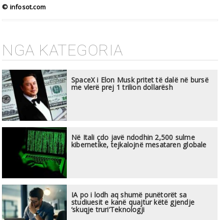
© infosot.com
NGA KATEGORIA
SpaceX i Elon Musk pritet të dalë në bursë
me vlerë prej 1 trilion dollarësh
Në Itali çdo javë ndodhin 2,500 sulme
kibernetike, tejkalojnë mesataren globale
IA po i lodh aq shumë punëtorët sa
studiuesit e kanë quajtur këtë gjendje
‘skuqje truri’Teknologji