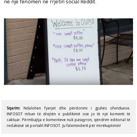
në një fenomen në rrjetin social Reddit.
Sqarim:
Ndalohen fyerjet dhe përdorimi i gjuhës ofenduese.
INFOSOT mban të drejtën e publikimit ose jo të një komenti të
caktuar. Përmbajtja e komenteve nuk pasqyron, qëndrim editorial të
redaksisë së portalit INFOSOT. Ju faleminderit për mirëkuptimin!