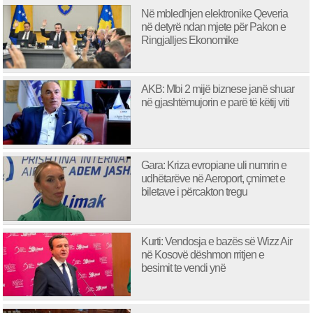
Në mbledhjen elektronike Qeveria
në detyrë ndan mjete për Pakon e
Ringjalljes Ekonomike
AKB: Mbi 2 mijë biznese janë shuar
në gjashtëmujorin e parë të këtij viti
Gara: Kriza evropiane uli numrin e
udhëtarëve në Aeroport, çmimet e
biletave i përcakton tregu
Kurti: Vendosja e bazës së Wizz Air
në Kosovë dëshmon rritjen e
besimit te vendi ynë