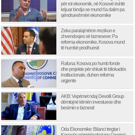
për rol ekonomik, në Kosovë është
krijuar bindja se mund t’ia dalim pa
qëndrueshmëri ekonomike
Zeka paralajmëron rrezikun e
zhvendosjes së bizneseve: Pa
reforma ekonomike, Kosova mund
të humbë prodhuesit
Rafuna: Kosova po humb fonde
dhe projekte për shkak të bllokadës
institucionale, duhen reforma
urgjente
AKB: Veprimet ndaj Devolli Group
dëmtojnë klimën investuese dhe
besimin e biznesit
Oda Ekonomike: Bilanci tregtar i
Kosovës përmirësohet me Greqinë,