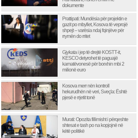
dokumente
Prattipati: Mundësia për projektin e
gazit po mbyllet, Kosova të veprojë
shpejt – varësia ndaj fqinjëve për
rrymën do rritet
Gjykata i jep të drejtë KOSTT-it,
KESCO detyrohet të paguajë
kamatëvonesë për borxhin mbi 2
milionë euro
Kosova merr nën kontroll
hekurudhën në veri, Sveçla: Është
pjesë e rrjetit tonë
Murati: Opozita fillimisht i përqeshte
shtesat e tash po na kopjojnë në
këtë politikë