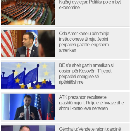
Ngërçi dyvjeçar: Politika po e mbyt
ekonominë
Oda Amerikane u bën thirrje
institucioneve të reja: Jepini
përparësi gazit të lëngshëm
amerikan
BE s’e sheh gazin amerikan si
opsion për Kosovën: T’i jepet
përparësi energjisë së
ripërtritëshme
ATK prezanton rezultatet e
gjashtëmujorit: Rritje e të hyrave dhe
shtim i kontrolleve në terren
Gërxhaliu: Vendet e rajonit garojnë