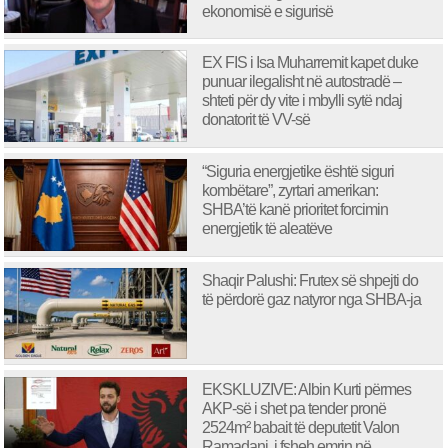
ekonomisë e sigurisë
EX FIS i Isa Muharremit kapet duke
punuar ilegalisht në autostradë –
shteti për dy vite i mbylli sytë ndaj
donatorit të VV-së
“Siguria energjetike është siguri
kombëtare”, zyrtari amerikan:
SHBA’të kanë prioritet forcimin
energjetik të aleatëve
Shaqir Palushi: Frutex së shpejti do
të përdorë gaz natyror nga SHBA-ja
EKSKLUZIVE: Albin Kurti përmes
AKP-së i shet pa tender pronë
2524m² babait të deputetit Valon
Ramadani, i fsheh emrin në