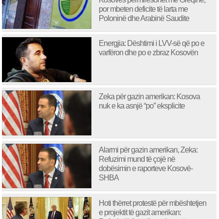
por mbeten deficite të larta me
Poloninë dhe Arabinë Saudite
Energjia: Dështimi i LVV-së që po e
varfëron dhe po e zbraz Kosovën
Zeka për gazin amerikan: Kosova
nuk e ka asnjë “po” eksplicite
Alarmi për gazin amerikan, Zeka:
Refuzimi mund të çojë në
dobësimin e raporteve Kosovë-
SHBA
Hoti thërret protestë për mbështetjen
e projektit të gazit amerikan: