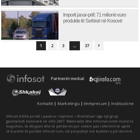
Importi janar-prill: 71 milionë euro
produkte të Serbisë në Kosovë
1
2
3
…
37

Partnerët medial:
Kontakti
|
Marketingu
|
Immpresum
|
Institucione
Infosot është portal i pavarur i lajmeve, i themeluar nga një grup
gazetarësh kosovarë në vitin 2007. Materialet dhe informacionet mund të
kopjohen, të shtypen dhe të përdoren por vetëm pas referimit të qartë
të burimit të portalit Infosot.com, në përputhje me kushtet e përdorimit.