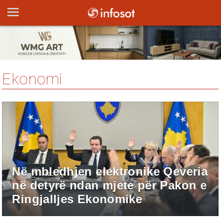
Ekonomi
Në mbledhjen elektronike Qeveria
në detyrë ndan mjete për Pakon e
Ringjalljes Ekonomike