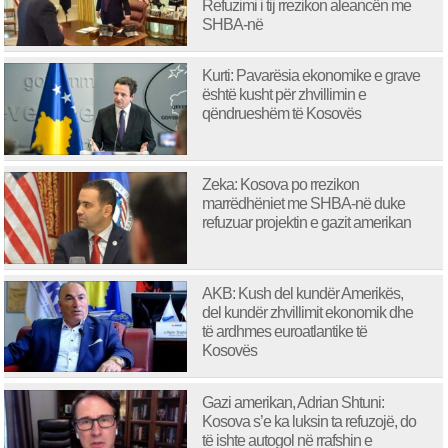
Refuzimi i tij rrezikon aleancën me
SHBA-në
Kurti: Pavarësia ekonomike e grave
është kusht për zhvillimin e
qëndrueshëm të Kosovës
Zeka: Kosova po rrezikon
marrëdhëniet me SHBA-në duke
refuzuar projektin e gazit amerikan
AKB: Kush del kundër Amerikës,
del kundër zhvillimit ekonomik dhe
të ardhmes euroatlantike të
Kosovës
Gazi amerikan, Adrian Shtuni:
Kosova s’e ka luksin ta refuzojë, do
të ishte autogol në rrafshin e