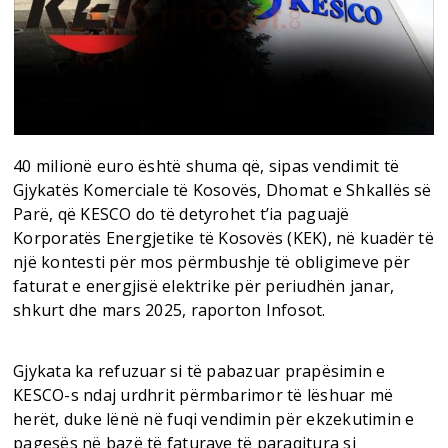
40 milionë euro është shuma që, sipas vendimit të
Gjykatës Komerciale të Kosovës, Dhomat e Shkallës së
Parë, që KESCO do të detyrohet t’ia paguajë
Korporatës Energjetike të Kosovës (KEK), në kuadër të
një kontesti për mos përmbushje të obligimeve për
faturat e energjisë elektrike për periudhën janar,
shkurt dhe mars 2025, raporton Infosot.
Gjykata ka refuzuar si të pabazuar prapësimin e
KESCO-s ndaj urdhrit përmbarimor të lëshuar më
herët, duke lënë në fuqi vendimin për ekzekutimin e
pagesës në bazë të faturave të paraqitura si