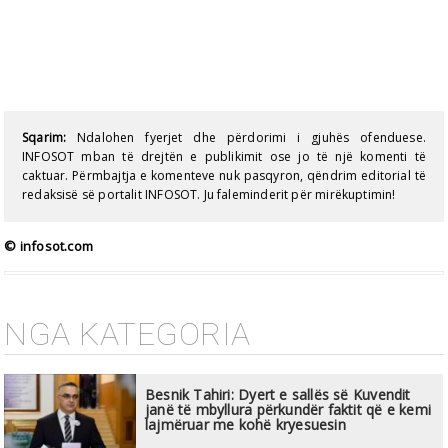
Sqarim:
Ndalohen fyerjet dhe përdorimi i gjuhës ofenduese.
INFOSOT mban të drejtën e publikimit ose jo të një komenti të
caktuar. Përmbajtja e komenteve nuk pasqyron, qëndrim editorial të
redaksisë së portalit INFOSOT. Ju faleminderit për mirëkuptimin!
© infosot.com
NGA KATEGORIA
Besnik Tahiri: Dyert e sallës së Kuvendit
janë të mbyllura përkundër faktit që e kemi
lajmëruar me kohë kryesuesin