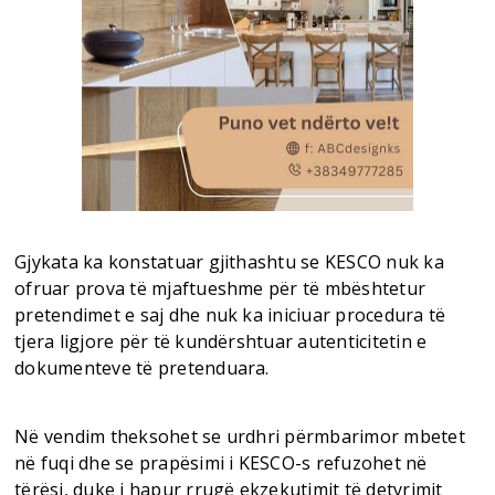
Gjykata ka konstatuar gjithashtu se KESCO nuk ka
ofruar prova të mjaftueshme për të mbështetur
pretendimet e saj dhe nuk ka iniciuar procedura të
tjera ligjore për të kundërshtuar autenticitetin e
dokumenteve të pretenduara.
Në vendim theksohet se urdhri përmbarimor mbetet
në fuqi dhe se prapësimi i KESCO-s refuzohet në
tërësi, duke i hapur rrugë ekzekutimit të detyrimit