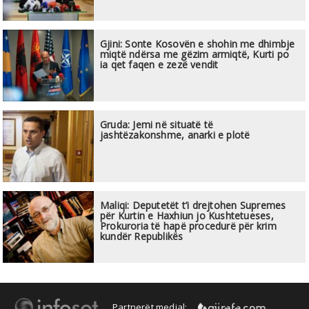
Gjini: Sonte Kosovën e shohin me dhimbje
miqtë ndërsa me gëzim armiqtë, Kurti po
ia qet faqen e zezë vendit
Gruda: Jemi në situatë të
jashtëzakonshme, anarki e plotë
Maliqi: Deputetët t’i drejtohen Supremes
për Kurtin e Haxhiun jo Kushtetueses,
Prokuroria të hapë procedurë për krim
kundër Republikës
Partnerët medial: