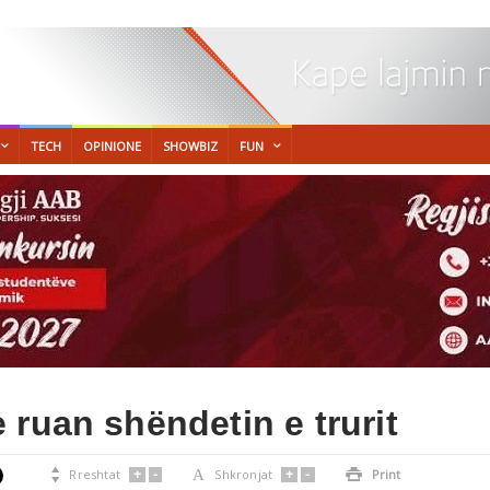
TECH
OPINIONE
SHOWBIZ
FUN
 ruan shëndetin e trurit
+
-
+
-

Rreshtat
A
Shkronjat

Print