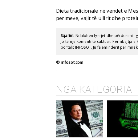
Dieta tradicionale në vendet e Me
perimeve, vajit të ullirit dhe prote
Sqarim:
Ndalohen fyerjet dhe përdorimi i 
jo të një komenti të caktuar. Përmbajtja 
portalit INFOSOT. Ju faleminderit për mirëk
© infosot.com
NGA KATEGORIA