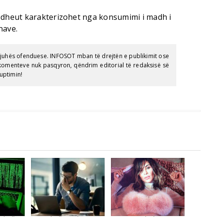
sdheut karakterizohet nga konsumimi i madh i
inave.
gjuhës ofenduese. INFOSOT mban të drejtën e publikimit ose
e komenteve nuk pasqyron, qëndrim editorial të redaksisë së
uptimin!