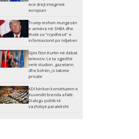
ecë drejt integrimit
evropian
Trump mohon mungesën
e armëve në SHBA dhe
thotë se “rrjedhësit” e
informacionit po ndjeken
Gjini fton Kurtin në debat
televiziv: Le ta zgjedhë
vetë studion, gazetarin
dhe kohën, jo takime
private
KDI kërkon konstituimin e
Kuvendit brenda afatit:
Dialogu politik të
vazhdojë paralelisht