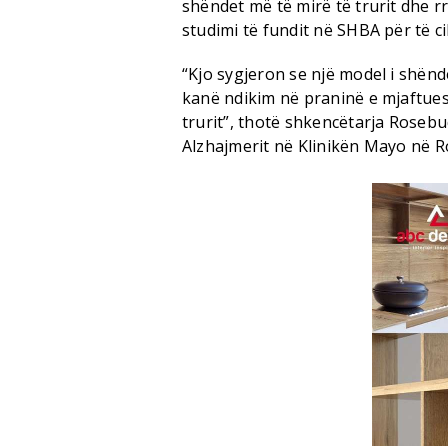
shëndet më të mirë të trurit dhe r
studimi të fundit në SHBA për të ci
“Kjo sygjeron se një model i shënd
kanë ndikim në praninë e mjaftue
trurit”, thotë shkencëtarja Rose
Alzhajmerit në Klinikën Mayo në R