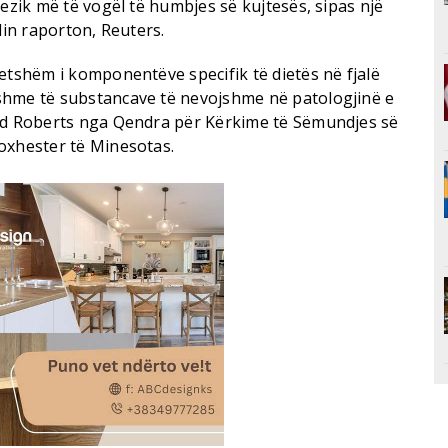
rezik më të vogël të humbjes së kujtesës, sipas një
lin raporton, Reuters.
etshëm i komponentëve specifik të dietës në fjalë
shme të substancave të nevojshme në patologjinë e
bud Roberts nga Qendra për Kërkime të Sëmundjes së
oxhester të Minesotas.