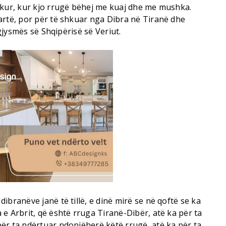
ikur, kur kjo rrugë bëhej me kuaj dhe me mushka.
artë, por për të shkuar nga Dibra në Tiranë dhe
 gjysmës së Shqipërisë së Veriut.
ibranëve janë të tillë, e dinë mirë se në qoftë se ka
e Arbrit, që është rruga Tiranë-Dibër, atë ka për ta
ër ta ndërtuar ndonjëherë këtë rrugë, atë ka për ta