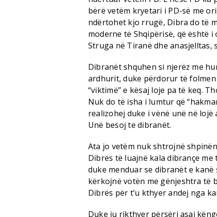
bërë vetëm kryetari i PD-së me ori
ndërtohet kjo rrugë, Dibra do të mb
moderne të Shqipërisë, që është i 
Struga në Tiranë dhe anasjelltas, 
Dibranët shquhen si njerëz me humo
ardhurit, duke përdorur të folmen
“viktimë” e kësaj loje pa të keq. T
Nuk do të isha i lumtur që “hakmar
realizohej duke i vënë unë në lojë
Unë besoj te dibranët.
Ata jo vetëm nuk shtrojnë shpinën 
Dibrës të luajnë kala dibrançe me t
duke menduar se dibranët e kanë s
kërkojnë votën me gënjeshtra të bë
Dibrës për t’u kthyer andej nga k
Duke iu rikthyer përsëri asaj këng