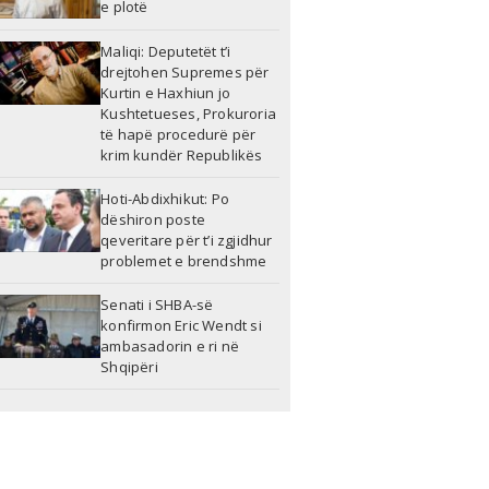
e plotë
Maliqi: Deputetët t’i
drejtohen Supremes për
Kurtin e Haxhiun jo
Kushtetueses, Prokuroria
të hapë procedurë për
krim kundër Republikës
Hoti-Abdixhikut: Po
dëshiron poste
qeveritare për t’i zgjidhur
problemet e brendshme
Senati i SHBA-së
konfirmon Eric Wendt si
ambasadorin e ri në
Shqipëri