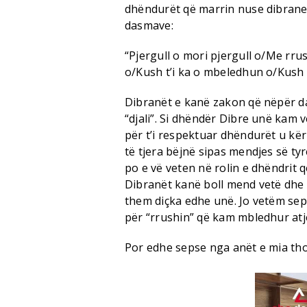
dhëndurët që marrin nuse dibrane
dasmave:
“Pjergull o mori pjergull o/Me r
o/Kush t’i ka o mbeledhun o/Kush t
Dibranët e kanë zakon që nëpër da
“djali”. Si dhëndër Dibre unë kam 
për t’i respektuar dhëndurët u kër
të tjera bëjnë sipas mendjes së ty
po e vë veten në rolin e dhëndrit 
Dibranët kanë boll mend vetë dhe d
them diçka edhe unë. Jo vetëm seps
për “rrushin” që kam mbledhur atj
Por edhe sepse nga anët e mia thon