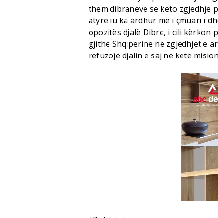
them dibranëve se këto zgjedhje p
atyre iu ka ardhur më i çmuari i d
opozitës djalë Dibre, i cili kërkon
gjithë Shqipërinë në zgjedhjet e a
refuzojë djalin e saj në këtë misio