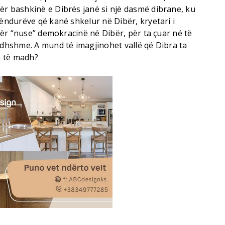
ër bashkinë e Dibrës janë si një dasmë dibrane, ku
hëndurëve që kanë shkelur në Dibër, kryetari i
 për “nuse” demokracinë në Dibër, për ta çuar në të
rdhshme. A mund të imagjinohet vallë që Dibra ta
n të madh?