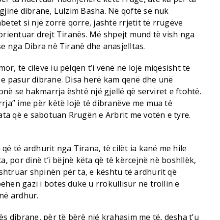
gjinë dibrane, Lulzim Basha. Në qoftë se nuk
etet si një zorrë qorre, jashtë rrjetit të rrugëve
orientuar drejt Tiranës. Më shpejt mund të vish nga
se nga Dibra në Tiranë dhe anasjelltas.
r, të cilëve iu pëlqen t’i vënë në lojë miqësisht të
 e pasur dibrane. Disa herë kam qenë dhe unë
honë se hakmarrja është një gjellë që serviret e ftohtë.
rja” ime për këtë lojë të dibranëve me mua të
 ata që e sabotuan Rrugën e Arbrit me votën e tyre.
që të ardhurit nga Tirana, të cilët ia kanë me hile
a, por dinë t’i bëjnë këta që të kërcejnë në boshllëk,
htruar shpinën për ta, e kështu të ardhurit që
hen gazi i botës duke u rrokullisur në trollin e
anë ardhur.
ës dibrane, për të bërë një krahasim me të, desha t’u