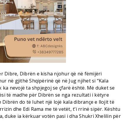
 Dibre, Dibrën e kisha njohur që në fëmijëri
ur në gjithë Shqipërinë që në Jug njihet si “Kala
uk ka nevojë ta shpjegoj se çfarë është. Më duket se
ësi të madhe për Dibrën se nga rezultati i këtyre
ibrën do të luhet një lojë kala dibrançe e llojit të
rizin dhe Edi Rama me të vetët, t’i rrinë sipër. Kështu
 duke ia kërkuar votën pasi i dha Shukri Xhelilin për