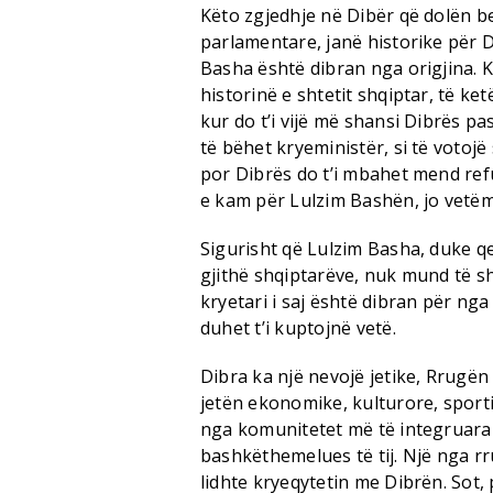
Këto zgjedhje në Dibër që dolën be
parlamentare, janë historike për Di
Basha është dibran nga origjina. 
historinë e shtetit shqiptar, të ke
kur do t’i vijë më shansi Dibrës p
të bëhet kryeministër, si të votoj
por Dibrës do t’i mbahet mend refuz
e kam për Lulzim Bashën, jo vetë
Sigurisht që Lulzim Basha, duke qen
gjithë shqiptarëve, nuk mund të sh
kryetari i saj është dibran për nga
duhet t’i kuptojnë vetë.
Dibra ka një nevojë jetike, Rrugën 
jetën ekonomike, kulturore, sporti
nga komunitetet më të integruara 
bashkëthemelues të tij. Një nga r
lidhte kryeqytetin me Dibrën. Sot,