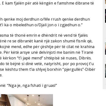
. E kam fjalën për atë këngën e famshme dibrane të
rush qenke moj derdhun o/Me rrush qenke derdhun
’i ka o mbeledhun o/Djali jon o i zgjedhun o.”
sma të thonë emrin e dhëndrit në vend të fjalës
vënë re se dibranët kanë një zakon shumë fisnik që,
kojnë mend, edhe për çështje për të cilat në krahina
re. Për këtë arsye unë delvinjoti me banim në Tiranë
që kërkon “t’i japë mend” shtëpisë së nuses, Dibrës.
o të bëjnë si dinë vetë, natyrisht, por po provoj t’u
e kështu them t’ia shlyej borxhin “pjergullës”-Dibër
e.
ë: “Nga je, nga fshati i gruas!”