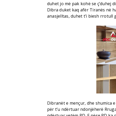
duhet jo më pak kohë se ç’duhej d
Dibra duket kaq afër Tiranës në h
anasjelltas, duhet t’i biesh rrotull
Dibranët e mençur, dhe shumica e d
për t’u ndërtuar ndonjëherë Rruga 
ndërtuar vetëm PD. E nëse PD ka p