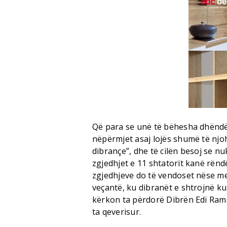
Që para se unë të bëhesha dhëndër
nëpërmjet asaj lojës shumë të njoh
dibrançe”, dhe të cilën besoj se n
zgjedhjet e 11 shtatorit kanë rënd
zgjedhjeve do të vendoset nëse me D
veçantë, ku dibranët e shtrojnë kur
kërkon ta përdorë Dibrën Edi Rama,
ta qeverisur.