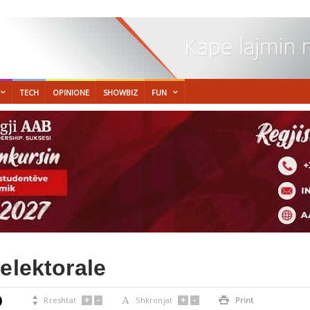
TECH
OPINIONE
SHOWBIZ
FUN
elektorale
+
-
+
-

Rreshtat
A
Shkronjat

Print