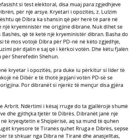
fasisht si test elektoral, disa muaj para zgjedhjeve
brën, për një arsye. Kryetari i opozitës, z. Lulzim
Kështu që Dibra ka shansin që për herë të parë në
të një kryeministër me origjinë dibrane. Nuk dihet se
as Bashës, që të ketë një kryeministër dibran. Basha do
ë si të mos votojë Dibra për PD-në në këto zgjedhje,
imi për djalin e saj që i kërkoi votën. Dhe këtu fjalën
m për Sherefedin Shehun.
ë kryetar i opozitës, pra duke iu përkitur si lider të
kojë në Dibër e të thotë jepjani votën PD-së se
 origjina. Por dibranët si njerëz të mençur disa gjëra
e Arbrit. Ndërtimi i kësaj rruge do ta gjallërojë shumë
ve dhe gjithçka tjetër të Dibrës. Dibranët janë një
në kryeqytetin e Shqipërisë, aq sa mund të quhen
rugët kryesore të Tiranës quhet Rruga e Dibrës, sepse
 për të shkuar nga Dibra në Tiranë dhe anasjelltas,