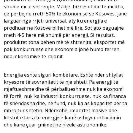
shumë më e shtrenjtë. Madje, bizneset më të mëdha,
që përbëjnë rreth 50% të ekonomisë së Kosovës, janë
larguar nga rrjeti universal, aty ku energjia e
prodhuar në Kosovë blihet më lirë. Sot ato paguajnë
rreth 4-5 herë më shumë për energji. Si rezultat,
produktet tona bëhen më të shtrenjta, eksportet më
pak konkurruese dhe ekonomia jonë humb terren
ndaj ekonomive të rajonit.
Energjia është siguri kombëtare. Është ndër shtyllat
kryesore të sovranitetit të një shteti. Pa energji të
mjaftueshme dhe të përballueshme nuk ka ekonomi
të fortë, nuk ka industri konkurruese, nuk ka financa
të shëndosha dhe, në fund, nuk ka as kapacitet për ta
mbrojtur shtetin. Ndërkohë, importet masive dhe
kostot e larta të energjisë kanë ushqyer inflacionin
dhe kanë çuar çmimet në nivele astronomike.