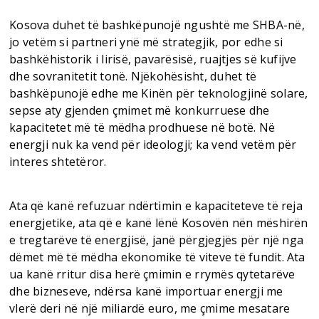
Kosova duhet të bashkëpunojë ngushtë me SHBA-në,
jo vetëm si partneri ynë më strategjik, por edhe si
bashkëhistorik i lirisë, pavarësisë, ruajtjes së kufijve
dhe sovranitetit tonë. Njëkohësisht, duhet të
bashkëpunojë edhe me Kinën për teknologjinë solare,
sepse aty gjenden çmimet më konkurruese dhe
kapacitetet më të mëdha prodhuese në botë. Në
energji nuk ka vend për ideologji; ka vend vetëm për
interes shtetëror.
Ata që kanë refuzuar ndërtimin e kapaciteteve të reja
energjetike, ata që e kanë lënë Kosovën nën mëshirën
e tregtarëve të energjisë, janë përgjegjës për një nga
dëmet më të mëdha ekonomike të viteve të fundit. Ata
ua kanë rritur disa herë çmimin e rrymës qytetarëve
dhe bizneseve, ndërsa kanë importuar energji me
vlerë deri në një miliardë euro, me çmime mesatare