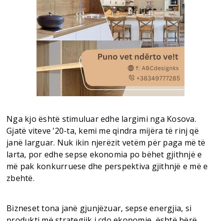
Nga kjo është stimuluar edhe largimi nga Kosova.
Gjatë viteve ’20-ta, kemi me qindra mijëra të rinj që
janë larguar. Nuk ikin njerëzit vetëm për paga më të
larta, por edhe sepse ekonomia po bëhet gjithnjë e
më pak konkurruese dhe perspektiva gjithnjë e më e
zbehtë.
Bizneset tona janë gjunjëzuar, sepse energjia, si
produkti më strategjik i çdo ekonomie, është bërë