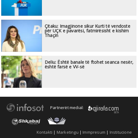
Çitaku: Imagjinone sikur Kurti të vendoste
për UÇK e pavarësi, fatmirësisht e kishim
Thaçin
Deliu: Është banale të ftohet seanca nesër,
është farsë e VV-së
Partnerët medial:
Kontakti
|
Marketingu
|
Immpresum
|
Institucione