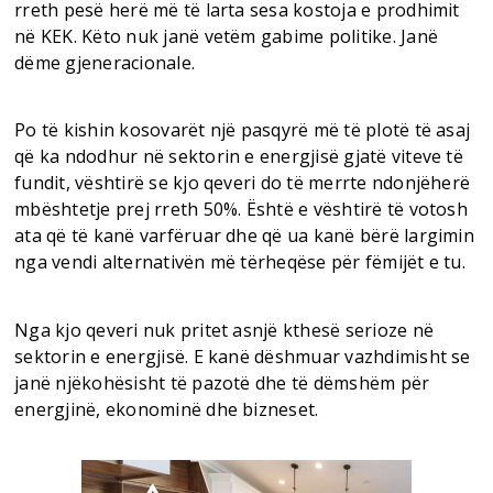
rreth pesë herë më të larta sesa kostoja e prodhimit
në KEK. Këto nuk janë vetëm gabime politike. Janë
dëme gjeneracionale.
Po të kishin kosovarët një pasqyrë më të plotë të asaj
që ka ndodhur në sektorin e energjisë gjatë viteve të
fundit, vështirë se kjo qeveri do të merrte ndonjëherë
mbështetje prej rreth 50%. Është e vështirë të votosh
ata që të kanë varfëruar dhe që ua kanë bërë largimin
nga vendi alternativën më tërheqëse për fëmijët e tu.
Nga kjo qeveri nuk pritet asnjë kthesë serioze në
sektorin e energjisë. E kanë dëshmuar vazhdimisht se
janë njëkohësisht të pazotë dhe të dëmshëm për
energjinë, ekonominë dhe bizneset.