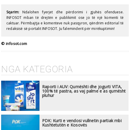
Sqarim:
Ndalohen fyerjet dhe përdorimi i gjuhës ofenduese.
INFOSOT mban të drejtën e publikimit ose jo të një komenti të
caktuar. Përmbajtja e komenteve nuk pasqyron, qëndrim editorial të
redaksisë së portalit INFOSOT. Ju faleminderit për mirëkuptimin!
© infosot.com
NGA KATEGORIA
Raporti i AUV: Qumështi dhe jogurti VITA,
100% të pastra, as vaj palme e as qumësht
pluhur
PDK: Kurti e vendosi vullnetin partiak mbi
Kushtetutën e Kosovës