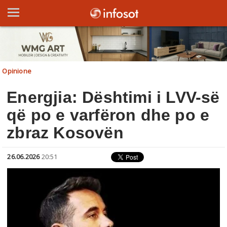
Opinione
Energjia: Dështimi i LVV-së
që po e varfëron dhe po e
zbraz Kosovën
26.06.2026
20:51