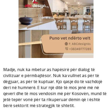
Madje, nuk ka mbetur as hapësirë për dialog të
civilizuar e përmbajtësor. Nuk ka vullnet as për të
dëgjuar, as për të kuptuar. Kjo qasje do të vazhdojë
deri në humnerë. E kur një ditë të mos jenë më në
qeveri dhe të mos vendosin më për Kosovën, mund të
jetë tepër vonë për ta rikuperuar dëmin që i është
bërë sektorit më strategjik të shtetit.