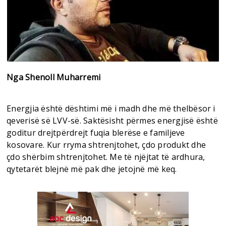
Nga Shenoll Muharremi
Energjia është dështimi më i madh dhe më thelbësor i
qeverisë së LVV-së. Saktësisht përmes energjisë është
goditur drejtpërdrejt fuqia blerëse e familjeve
kosovare. Kur rryma shtrenjtohet, çdo produkt dhe
çdo shërbim shtrenjtohet. Me të njëjtat të ardhura,
qytetarët blejnë më pak dhe jetojnë më keq.