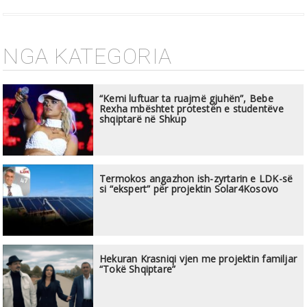
NGA KATEGORIA
“Kemi luftuar ta ruajmë gjuhën”, Bebe
Rexha mbështet protestën e studentëve
shqiptarë në Shkup
Termokos angazhon ish-zyrtarin e LDK-së
si “ekspert” për projektin Solar4Kosovo
Hekuran Krasniqi vjen me projektin familjar
“Tokë Shqiptare”