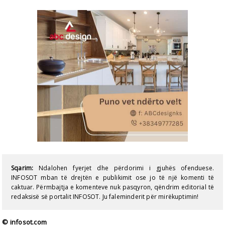
Sqarim:
Ndalohen fyerjet dhe përdorimi i gjuhës ofenduese.
INFOSOT mban të drejtën e publikimit ose jo të një komenti të
caktuar. Përmbajtja e komenteve nuk pasqyron, qëndrim editorial të
redaksisë së portalit INFOSOT. Ju faleminderit për mirëkuptimin!
© infosot.com