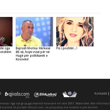
itë nga
Bajrush Morina: Kërkesë
Pis i poshtër…!
rbotshëm
BE-së, hiqni vizat për në
Hagë për politikanët e
Kosovës!
:
Kontakti
themeluar nga një grup gazetarësh kosovarë në vitin 2007. Materialet dhe informa
ë burimit të portalit Infosot.com, në përputhje me kushtet e përdorimit.