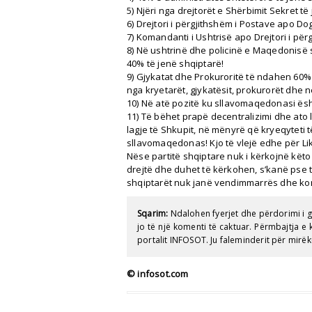
5) Njëri nga drejtorët e Shërbimit Sekret të
6) Drejtori i përgjithshëm i Postave apo D
7) Komandanti i Ushtrisë apo Drejtori i përg
8) Në ushtrinë dhe policinë e Maqedonisë si
40% të jenë shqiptarë!
9) Gjykatat dhe Prokuroritë të ndahen 60
nga kryetarët, gjykatësit, prokurorët dhe 
10) Në atë pozitë ku sllavomaqedonasi ësh
11) Të bëhet prapë decentralizimi dhe ato
lagje të Shkupit, në mënyrë që kryeqyteti 
sllavomaqedonas! Kjo të vlejë edhe për L
Nëse partitë shqiptare nuk i kërkojnë këto
drejtë dhe duhet të kërkohen, s’kanë pse
shqiptarët nuk janë vendimmarrës dhe ko
Sqarim:
Ndalohen fyerjet dhe përdorimi i 
jo të një komenti të caktuar. Përmbajtja 
portalit INFOSOT. Ju faleminderit për mirëk
© infosot.com