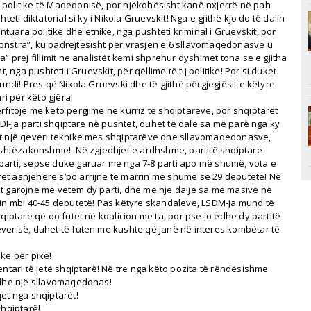
 politike të Maqedonisë, por njëkohësisht kanë nxjerrë në pah
eti diktatorial si ky i Nikola Gruevskit! Nga e gjithë kjo do të dalin
ara politike dhe etnike, nga pushteti kriminal i Gruevskit, por
onstra”, ku padrejtësisht për vrasjen e 6 sllavomaqedonasve u
 prej fillimit ne analistët kemi shprehur dyshimet tona se e gjitha
, nga pushteti i Gruevskit, për qëllime të tij politike! Por si duket
undi! Pres që Nikola Gruevski dhe të gjithë përgjegjësit e këtyre
ri për këto gjëra!
fitojë me këto përgjime në kurriz të shqiptarëve, por shqiptarët
BDI-ja parti shqiptare në pushtet, duhet të dalë sa më parë nga ky
et një qeveri teknike mes shqiptarëve dhe sllavomaqedonasve,
jashtëzakonshme! Në zgjedhjet e ardhshme, partitë shqiptare
parti, sepse duke garuar me nga 7-8 parti apo më shumë, vota e
ët asnjëherë s’po arrijnë të marrin më shumë se 29 deputetë! Në
t garojnë me vetëm dy parti, dhe me nje dalje sa më masive në
rin mbi 40-45 deputetë! Pas këtyre skandaleve, LSDM-ja mund të
qiptare që do futet në koalicion me ta, por pse jo edhe dy partitë
verisë, duhet të futen me kushte që janë në interes kombëtar të
kë për pikë!
entari të jetë shqiptarë! Në tre nga këto pozita të rëndësishme
 dhe një sllavomaqedonas!
et nga shqiptarët!
shqiptarë!