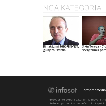
NGA KATEGORIA
Binjakëzimi SHIK-RIINVEST,
Shën Tereza – 7 d
gjunjëzoi shtetin
shenjtërimi i pë
Partnerët medial
Infosot është portal i pavarur i lajmeve, i 
përdoren por vetëm pas referimit të qartë t