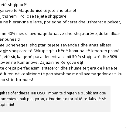
 jetë shqiptarë!
oganave të Maqedonisë të jetë shqiptarë!
jithshëm i Policisë të jetë shqiptarë!
 në hierarkinë e lartë, por edhe oficerët dhe ushtarët e policët,
% me 40% mes sllavomaqedonasve dhe shqiptarëve, duke filluar
nënpunësit!
të udhëheqës, shqiptari të jetë zëvendës dhe anasjelltas!
 lagje shqiptare të Shkupit që u bënë komuna, të kthehen prapë
të jetë siç ka qenë para decentralizimit 50 % shqiptarë dhe 50%
ikovën në Kumanovë, Zajazin në Kërçovë etj!
 të drejta përfaqësimi shtetëror dhe shumë të tjera që kanë të
 të futen në koalicione të panatyrshme me sllavomaqedonasit, ku
mb shtetformues!
gjuhës ofenduese. INFOSOT mban të drejtën e publikimit ose
e komenteve nuk pasqyron, qëndrim editorial të redaksisë së
uptimin!