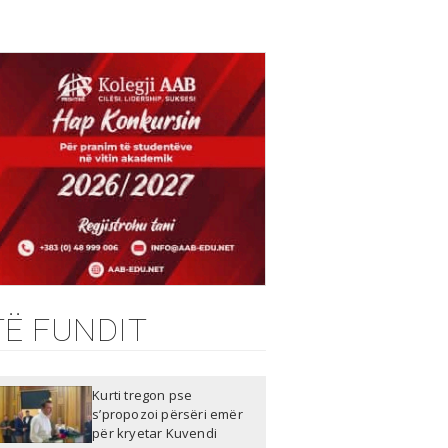
TË FUNDIT
Kurti tregon pse
s’propozoi përsëri emër
për kryetar Kuvendi