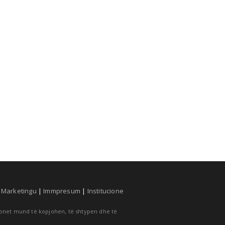
|
Marketingu
|
Immpresum
|
Institucione
cionet mund të kopjohen, të shtypen dhe të