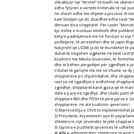
shkaktuar një ”tërmet” të madh në skenën
edhe fytyrën e vërtetë kriminale të një pusht
në shesh edhe me dhjetëra procese të montu
kam bindjen që do zbardhet edhe rasti ”M
dënuan disa shqiptarë! Për rastin ”Monstra”
kjo është e montuar etnikisht dhe politikisht
këtyre padrejtësive më në fund po iu vije f
pisllëqeve, të arrestohen dhe të japin lloga
Natyrisht që LSDM-ja do të mundohet të për
duhet të tregohen vigjilentë në këtë rast! 
koalicion me Nikola Gruevskin, të formoh
dhe të bëhen përgatitjet për zgjedhjet e 
s’duhet të garojnë me më së shumë se dy 
shqiptarëve po shpërndahet, dhe shqiptar
rast se në zgjedhjet e ardhshme shqiptarë
zgjedhje, shqiptarët kanë gjasa që të mar
dalë e para në zgedhje, dhe cilado parti sh
shqiptare BDI dhe PDSH të jenë pjesë e Qe
shqiptarëve, në atë koalicion qeverisës!
1) Marrëveshja e Ohrit të implementohet pi
2) Presidenti, Kryeministri apo Kryeparlam
shtetërore, një zëvendës të jetë shqiptar
3) Gjysma e pushtetit qeverisës të udhëhiq
4) 40% e administratës shtetërore të jenë 