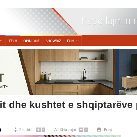
TECH
OPINIONE
SHOWBIZ
FUN
t dhe kushtet e shqiptarëve 
!
+
-
+
-

Rreshtat
A
Shkronjat

Print