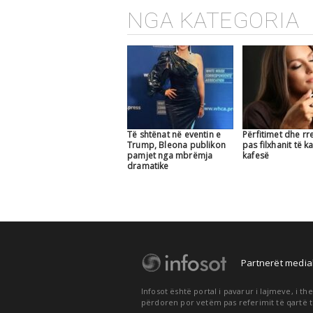
NGA KATEGORIA
Të shtënat në eventin e
Përfitimet dhe rr
Trump, Bleona publikon
pas filxhanit të ka
pamjet nga mbrëmja
kafesë
dramatike
Partnerët medial
Infosot është portal i pavarur i lajmeve, i 
përdoren por vetëm pas referimit të qartë t