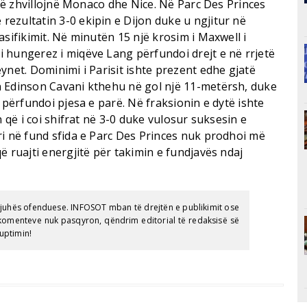
o të zhvillojnë Monaco dhe Nice. Në Parc Des Princes
ezultatin 3-0 ekipin e Dijon duke u ngjitur në
asifikimit. Në minutën 15 një krosim i Maxwell i
 hungerez i miqëve Lang përfundoi drejt e në rrjetë
ynet. Dominimi i Parisit ishte prezent edhe gjatë
n Edinson Cavani kthehu në gol një 11-metërsh, duke
 përfundoi pjesa e parë. Në fraksionin e dytë ishte
n që i coi shifrat në 3-0 duke vulosur suksesin e
ri në fund sfida e Parc Des Princes nuk prodhoi më
ë ruajti energjitë për takimin e fundjavës ndaj
gjuhës ofenduese. INFOSOT mban të drejtën e publikimit ose
e komenteve nuk pasqyron, qëndrim editorial të redaksisë së
uptimin!