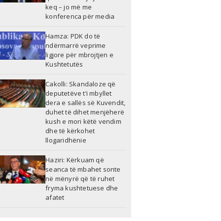
keq – jo më me
konferenca për media
Hamza: PDK do të
ndërmarrë veprime
ligjore për mbrojtjen e
Kushtetutës
Cakolli: Skandaloze që
deputetëve t’i mbyllet
dera e sallës së Kuvendit,
duhet të dihet menjëherë
kush e mori këtë vendim
dhe të kërkohet
llogaridhënie
Haziri: Kërkuam që
seanca të mbahet sonte
në mënyrë që të ruhet
fryma kushtetuese dhe
afatet