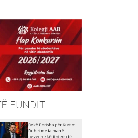
TË FUNDIT
Bekë Berisha për Kurtin:
Duhet me ia marrë
qeverinë këtij njeriu të