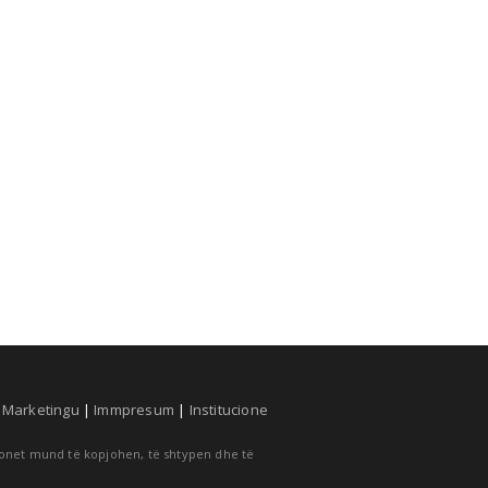
|
Marketingu
|
Immpresum
|
Institucione
cionet mund të kopjohen, të shtypen dhe të