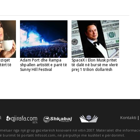
eziqet
Adam Port dhe Rampa
SpaceX i Elon Musk pritet
tërt të
shpallen artistët e parë të
të dalë në bursë me vlerë
Sunny Hill Festival
prej 1 trilion dollarësh
:
Kontakti
themeluar nga një grup gazetarësh kosovarë në vitin 2007. Materialet dhe informa
ë burimit të portalit Infosot.com, në përputhje me kushtet e përdorimit.