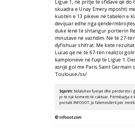
Ligue 1, në pritje të sfidave që d
skuadra e Unay Emery mposhti me r
kuotën e 13 pikëve në tabelën e kl
devijuar edhe nga qëndërmbrojtësi
duke lënë të shtangur portierin Re
minutave në vazhdim. Në të 27-të
dyfishuar shifrat. Me këtë rezultat
Lucas që në të 67-tën realizoi goli
kampionëve në fuqi të Ligue 1. De
asnjë gol me Paris Saint Germain q
Toulouse./ss/
Sqarim:
Ndalohen fyerjet dhe përdorimi i 
jo të një komenti të caktuar. Përmbajtja 
portalit INFOSOT. Ju faleminderit për mirëk
© infosot.com