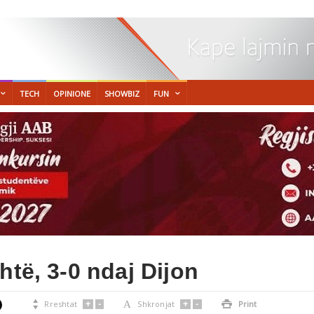
TECH
OPINIONE
SHOWBIZ
FUN
htë, 3-0 ndaj Dijon
+
-
+
-

Rreshtat
A
Shkronjat

Print