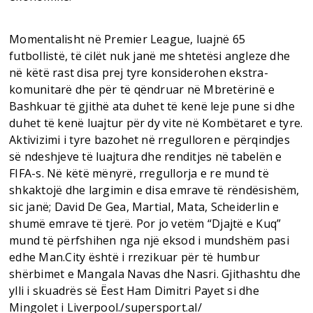
Momentalisht në Premier League, luajnë 65
futbollistë, të cilët nuk janë me shtetësi angleze dhe
në këtë rast disa prej tyre konsiderohen ekstra-
komunitarë dhe për të qëndruar në Mbretërinë e
Bashkuar të gjithë ata duhet të kenë leje pune si dhe
duhet të kenë luajtur për dy vite në Kombëtaret e tyre.
Aktivizimi i tyre bazohet në rregulloren e përqindjes
së ndeshjeve të luajtura dhe renditjes në tabelën e
FIFA-s. Në këtë mënyrë, rregullorja e re mund të
shkaktojë dhe largimin e disa emrave të rëndësishëm,
sic janë; David De Gea, Martial, Mata, Scheiderlin e
shumë emrave të tjerë. Por jo vetëm “Djajtë e Kuq”
mund të përfshihen nga një eksod i mundshëm pasi
edhe Man.City është i rrezikuar për të humbur
shërbimet e Mangala Navas dhe Nasri. Gjithashtu dhe
ylli i skuadrës së Ëest Ham Dimitri Payet si dhe
Mingolet i Liverpool./supersport.al/