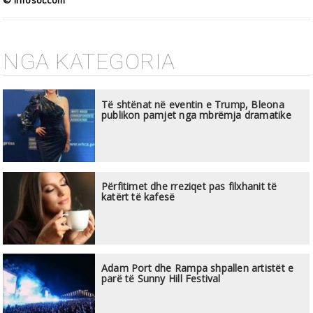
© infosot.com
NGA KATEGORIA
Të shtënat në eventin e Trump, Bleona
publikon pamjet nga mbrëmja dramatike
Përfitimet dhe rreziqet pas filxhanit të
katërt të kafesë
Adam Port dhe Rampa shpallen artistët e
parë të Sunny Hill Festival