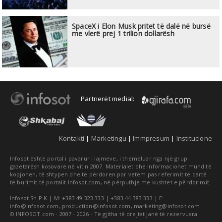
SpaceX i Elon Musk pritet të dalë në bursë
me vlerë prej 1 trilion dollarësh
Partnerët medial:
Kontakti
|
Marketingu
|
Immpresum
|
Institucione
Infosot është portal i pavarur i lajmeve, i themeluar nga një grup
gazetarësh kosovarë në vitin 2007. Materialet dhe informacionet mund të
kopjohen, të shtypen dhe të përdoren por vetëm pas referimit të qartë
të burimit të portalit Infosot.com, në përputhje me kushtet e përdorimit.
Infosot Sh.P.K | M: +383 49 323 333 | +383 44 383 333 | E:
info@infosot.com
,
production@infosot.com
,
marketing@infosot.com
© INFOSOT.com - 2007 - 2026 - Të gjitha të drejtat janë të rezervuara