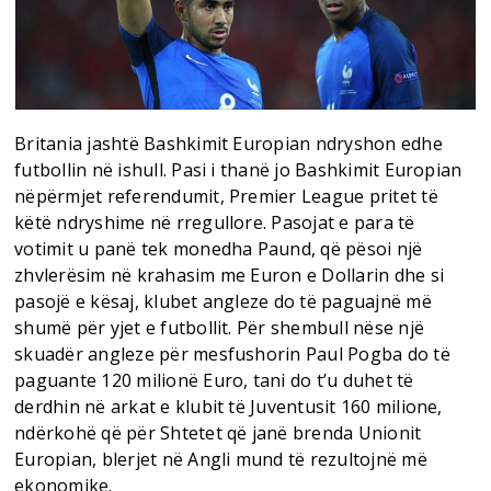
Britania jashtë Bashkimit Europian ndryshon edhe
futbollin në ishull. Pasi i thanë jo Bashkimit Europian
nëpërmjet referendumit, Premier League pritet të
këtë ndryshime në rregullore. Pasojat e para të
votimit u panë tek monedha Paund, që pësoi një
zhvlerësim në krahasim me Euron e Dollarin dhe si
pasojë e kësaj, klubet angleze do të paguajnë më
shumë për yjet e futbollit. Për shembull nëse një
skuadër angleze për mesfushorin Paul Pogba do të
paguante 120 milionë Euro, tani do t’u duhet të
derdhin në arkat e klubit të Juventusit 160 milione,
ndërkohë që për Shtetet që janë brenda Unionit
Europian, blerjet në Angli mund të rezultojnë më
ekonomike.