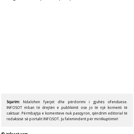
Sqarim:
Ndalohen fyerjet dhe përdorimi i gjuhës ofenduese.
INFOSOT mban të drejtën e publikimit ose jo të një komenti të
caktuar. Përmbajtja e komenteve nuk pasqyron, qëndrim editorial të
redaksisë së portalit INFOSOT. Ju faleminderit për mirëkuptimin!