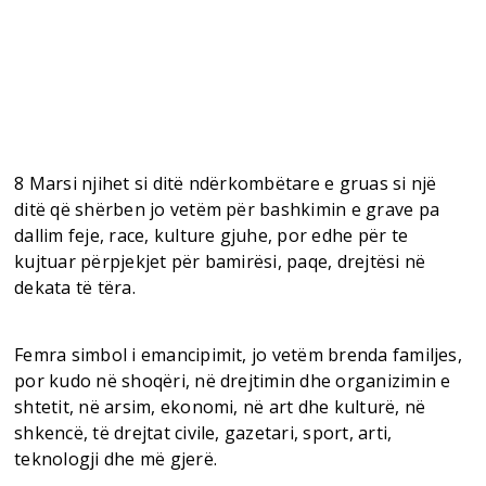
8 Marsi njihet si ditë ndërkombëtare e gruas si një
ditë që shërben jo vetëm për bashkimin e grave pa
dallim feje, race, kulture gjuhe, por edhe për te
kujtuar përpjekjet për bamirësi, paqe, drejtësi në
dekata të tëra.
Femra simbol i emancipimit, jo vetëm brenda familjes,
por kudo në shoqëri, në drejtimin dhe organizimin e
shtetit, në arsim, ekonomi, në art dhe kulturë, në
shkencë, të drejtat civile, gazetari, sport, arti,
teknologji dhe më gjerë.