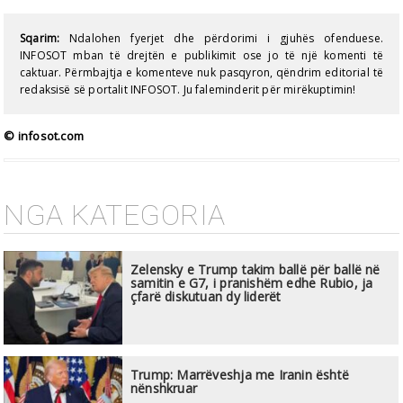
Sqarim:
Ndalohen fyerjet dhe përdorimi i gjuhës ofenduese.
INFOSOT mban të drejtën e publikimit ose jo të një komenti të
caktuar. Përmbajtja e komenteve nuk pasqyron, qëndrim editorial të
redaksisë së portalit INFOSOT. Ju faleminderit për mirëkuptimin!
© infosot.com
NGA KATEGORIA
Zelensky e Trump takim ballë për ballë në
samitin e G7, i pranishëm edhe Rubio, ja
çfarë diskutuan dy liderët
Trump: Marrëveshja me Iranin është
nënshkruar