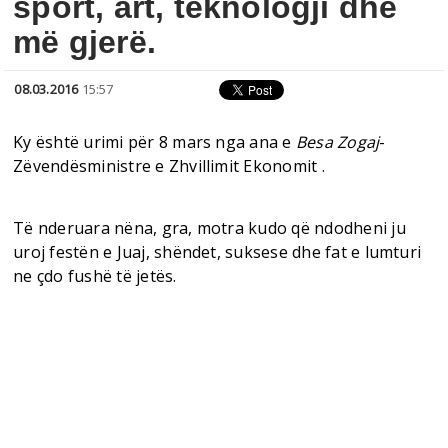
sport, art, teknologji dhe
më gjerë.
08.03.2016
15:57
Ky është urimi për 8 mars nga ana e
Besa Zogaj
-
Zëvendësministre e Zhvillimit Ekonomit .
Të nderuara nëna, gra, motra kudo që ndodheni ju
uroj festën e Juaj, shëndet, suksese dhe fat e lumturi
ne çdo fushë të jetës.