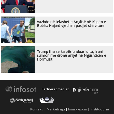
Vazhdojnë telashet e Anglisë në Kupën e
Botës: Hajant vjedhim pasijet stërvitore
Trump tha se ka përfunduar lufta, Irani
sulmon me dronë anijet në Ngushticën e
Hormuzit
Partnerët medial:
Kontakti
|
Marketingu
|
Immpresum
|
Institucione