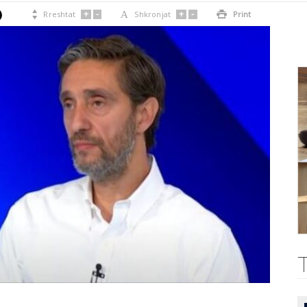
+
-
+
-

Rreshtat
A
Shkronjat

Print