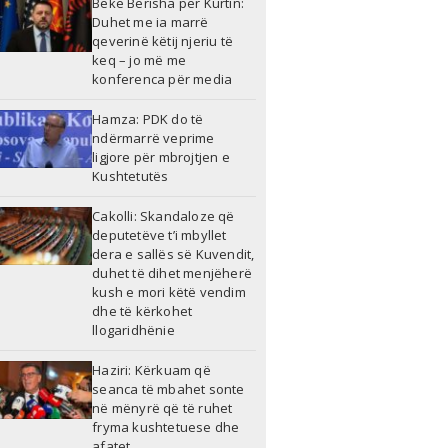
Bekë Berisha për Kurtin:
Duhet me ia marrë
qeverinë këtij njeriu të
keq – jo më me
konferenca për media
Hamza: PDK do të
ndërmarrë veprime
ligjore për mbrojtjen e
Kushtetutës
Cakolli: Skandaloze që
deputetëve t’i mbyllet
dera e sallës së Kuvendit,
duhet të dihet menjëherë
kush e mori këtë vendim
dhe të kërkohet
llogaridhënie
Haziri: Kërkuam që
seanca të mbahet sonte
në mënyrë që të ruhet
fryma kushtetuese dhe
afatet