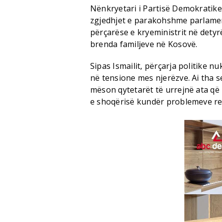
Nënkryetari i Partisë Demokratike 
zgjedhjet e parakohshme parlament
përçarëse e kryeministrit në detyr
brenda familjeve në Kosovë.
Sipas Ismailit, përçarja politike 
në tensione mes njerëzve. Ai tha 
mëson qytetarët të urrejnë ata që
e shoqërisë kundër problemeve rea