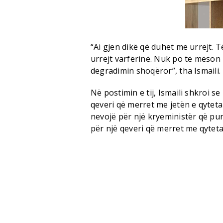
“Ai gjen dikë që duhet me urrejt.
urrejt varfërinë. Nuk po të mëson
degradimin shoqëror”, tha Ismaili.
Në postimin e tij, Ismaili shkroi s
qeveri që merret me jetën e qytetar
nevojë për një kryeministër që pu
për një qeveri që merret me qyteta