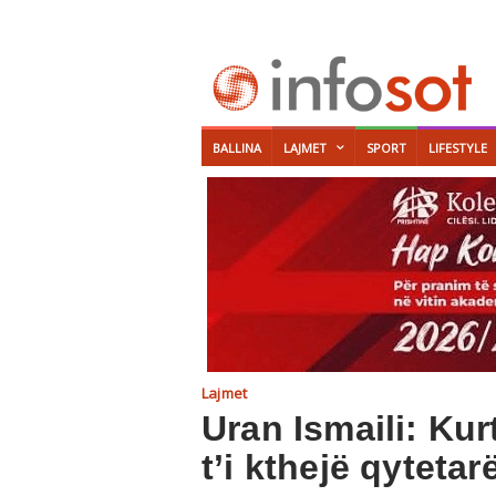
BALLINA
LAJMET
SPORT
LIFESTYLE
Lajmet
Uran Ismaili: Kur
t’i kthejë qytetarë