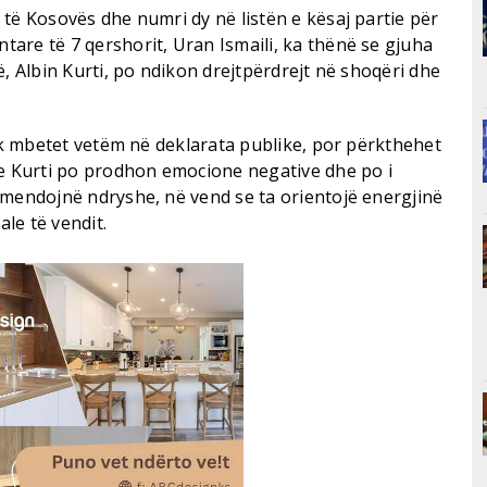
të Kosovës dhe numri dy në listën e kësaj partie për
are të 7 qershorit, Uran Ismaili, ka thënë se gjuha
ë, Albin Kurti, po ndikon drejtpërdrejt në shoqëri dhe
nuk mbetet vetëm në deklarata publike, por përkthehet
se Kurti po prodhon emocione negative dhe po i
 mendojnë ndryshe, në vend se ta orientojë energjinë
le të vendit.