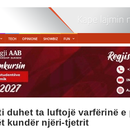
TECH
OPINIONE
SHOWBIZ
FUN
ti duhet ta luftojë varfërinë 
t kundër njëri-tjetrit