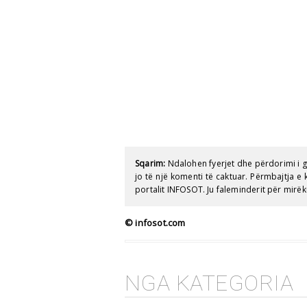
Sqarim:
Ndalohen fyerjet dhe përdorimi i 
jo të një komenti të caktuar. Përmbajtja 
portalit INFOSOT. Ju faleminderit për mirëk
© infosot.com
NGA KATEGORIA