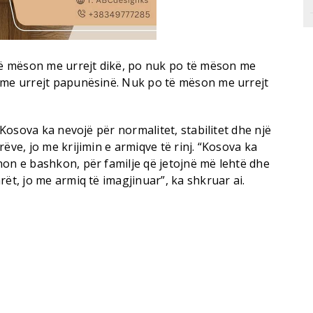
 Të mëson me urrejt dikë, po nuk po të mëson me
 me urrejt papunësinë. Nuk po të mëson me urrejt
e Kosova ka nevojë për normalitet, stabilitet dhe një
ëve, jo me krijimin e armiqve të rinj. “Kosova ka
non e bashkon, për familje që jetojnë më lehtë dhe
rët, jo me armiq të imagjinuar”, ka shkruar ai.