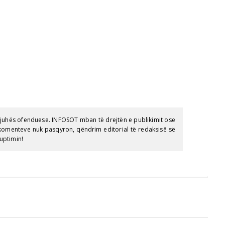
gjuhës ofenduese. INFOSOT mban të drejtën e publikimit ose
e komenteve nuk pasqyron, qëndrim editorial të redaksisë së
uptimin!