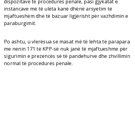
dispozitave të procedurës penale, pasi gjykatat e
instancave më të ulëta kanë dhënë arsyetim të
mjaftueshëm dhe të bazuar ligjërisht për vazhdimin e
paraburgimit.
Po ashtu, u vlerësua se masat më të lehta të parapara
me nenin 171 të KPP-së nuk janë të mjaftueshme për
sigurimin e prezencës së të pandehurve dhe zhvillimin
normal të procedurës penale.