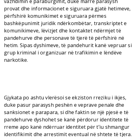
vazhdimin e paraburgimit, duke marrë parasysh
provat dhe informacionet e siguruara gjatë hetimeve,
përfshirë komunikimet e siguruara përmes
bashkëpunimit juridik ndërkombëtar, transkriptet e
komunikimeve, lëvizjet dhe kontaktet ndërmjet të
pandehurve dhe personave të tjerë të përfshirë në
hetim. Sipas dyshimeve, të pandehurit kanë vepruar si
grup kriminal i organizuar në trafikimin e lëndëve
narkotike.
Gjykata po ashtu vlerësoi se ekziston rreziku i ikjes,
duke pasur parasysh peshën e veprave penale dhe
sanksionet e parapara, si dhe faktin se një pjesë e të
pandehurve dyshohet se kanë përdorur identitete të
rreme apo kanë ndërruar identitet për t’iu shmangur
identifikimit dhe arrestimit eventual në shtete të tjera.