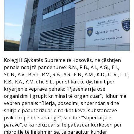
Kolegji i Gjykatës Supreme të Kosovës, në çështjen
penale ndaj të pandehurve: R.N., R.B., A.I., A.Gj., E.I.,
Sh.B., A.V., B.Sh., R.V., R.B., A.R., E.B., A.M., K.D., O. V., L.T.,
K.B., K.A., Y.M. dhe S.L., për shkak të dyshimit për
kryerjen e veprave penale: “Pjesëmarrja ose
organizimi i grupit kriminal të organizuar”, lidhur me
veprën penale: “Blerja, posedimi, shpërndarja dhe
shitja e paautorizuar e narkotikëve, substancave
psikotrope dhe analoge”, si edhe “Shpërlarja e
parave”, e ka refuzuar si të pabazuar kërkesën për
mbrojtje të ligjshmërisë, të paraqitur kundër