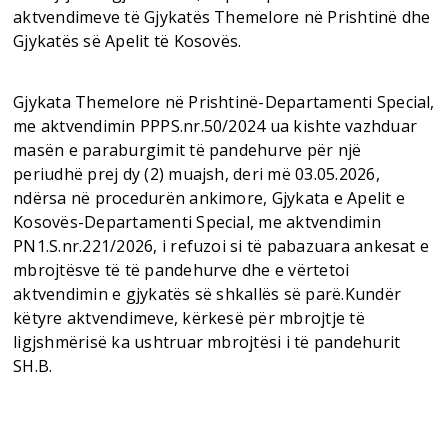
aktvendimeve të Gjykatës Themelore në Prishtinë dhe
Gjykatës së Apelit të Kosovës.
Gjykata Themelore në Prishtinë-Departamenti Special,
me aktvendimin PPPS.nr.50/2024 ua kishte vazhduar
masën e paraburgimit të pandehurve për një
periudhë prej dy (2) muajsh, deri më 03.05.2026,
ndërsa në procedurën ankimore, Gjykata e Apelit e
Kosovës-Departamenti Special, me aktvendimin
PN1.S.nr.221/2026, i refuzoi si të pabazuara ankesat e
mbrojtësve të të pandehurve dhe e vërtetoi
aktvendimin e gjykatës së shkallës së parë.Kundër
këtyre aktvendimeve, kërkesë për mbrojtje të
ligjshmërisë ka ushtruar mbrojtësi i të pandehurit
SH.B.