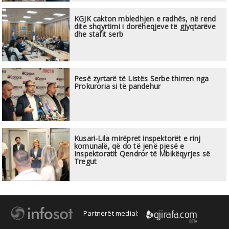
KGJK cakton mbledhjen e radhës, në rend
dite shqyrtimi i dorëheqjeve të gjyqtarëve
dhe stafit serb
Pesë zyrtarë të Listës Serbe thirren nga
Prokuroria si të pandehur
Kusari-Lila mirëpret inspektorët e rinj
komunalë, që do të jenë pjesë e
Inspektoratit Qendror të Mbikëqyrjes së
Tregut
Partnerët medial: