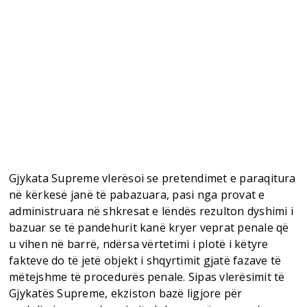
Gjykata Supreme vlerësoi se pretendimet e paraqitura
në kërkesë janë të pabazuara, pasi nga provat e
administruara në shkresat e lëndës rezulton dyshimi i
bazuar se të pandehurit kanë kryer veprat penale që
u vihen në barrë, ndërsa vërtetimi i plotë i këtyre
fakteve do të jetë objekt i shqyrtimit gjatë fazave të
mëtejshme të procedurës penale. Sipas vlerësimit të
Gjykatës Supreme, ekziston bazë ligjore për