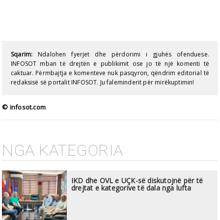
Sqarim:
Ndalohen fyerjet dhe përdorimi i gjuhës ofenduese.
INFOSOT mban të drejtën e publikimit ose jo të një komenti të
caktuar. Përmbajtja e komenteve nuk pasqyron, qëndrim editorial të
redaksisë së portalit INFOSOT. Ju faleminderit për mirëkuptimin!
© infosot.com
NGA KATEGORIA
IKD dhe OVL e UÇK-së diskutojnë për të
drejtat e kategorive të dala nga lufta