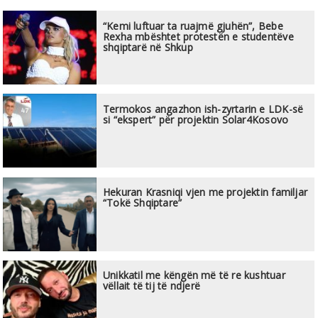
“Kemi luftuar ta ruajmë gjuhën”, Bebe
Rexha mbështet protestën e studentëve
shqiptarë në Shkup
Termokos angazhon ish-zyrtarin e LDK-së
si “ekspert” për projektin Solar4Kosovo
Hekuran Krasniqi vjen me projektin familjar
“Tokë Shqiptare”
Unikkatil me këngën më të re kushtuar
vëllait të tij të ndjerë