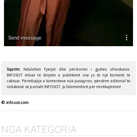
Sqarim:
Ndalohen fyerjet dhe përdorimi i gjuhës ofenduese.
INFOSOT mban të drejtën e publikimit ose jo të një komenti të
caktuar. Përmbajtja e komenteve nuk pasqyron, qëndrim editorial të
redaksisë së portalit INFOSOT. Ju faleminderit për mirëkuptimin!
© infosot.com
NGA KATEGORIA