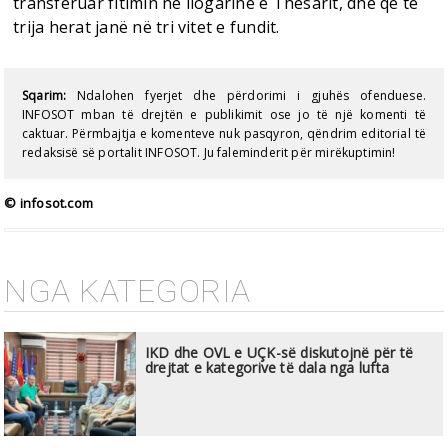
transferuar fitimin në llogarinë e Thesarit, dhe që të
trija herat janë në tri vitet e fundit.
Sqarim:
Ndalohen fyerjet dhe përdorimi i gjuhës ofenduese.
INFOSOT mban të drejtën e publikimit ose jo të një komenti të
caktuar. Përmbajtja e komenteve nuk pasqyron, qëndrim editorial të
redaksisë së portalit INFOSOT. Ju faleminderit për mirëkuptimin!
© infosot.com
NGA KATEGORIA
IKD dhe OVL e UÇK-së diskutojnë për të
drejtat e kategorive të dala nga lufta