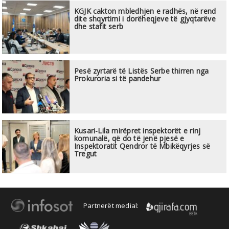
KGJK cakton mbledhjen e radhës, në rend
dite shqyrtimi i dorëheqjeve të gjyqtarëve
dhe stafit serb
Pesë zyrtarë të Listës Serbe thirren nga
Prokuroria si të pandehur
Kusari-Lila mirëpret inspektorët e rinj
komunalë, që do të jenë pjesë e
Inspektoratit Qendror të Mbikëqyrjes së
Tregut
Partnerët medial: