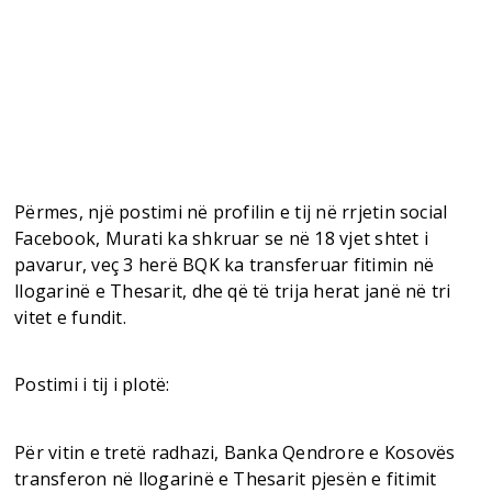
Përmes, një postimi në profilin e tij në rrjetin social
Facebook, Murati ka shkruar se në 18 vjet shtet i
pavarur, veç 3 herë BQK ka transferuar fitimin në
llogarinë e Thesarit, dhe që të trija herat janë në tri
vitet e fundit.
Postimi i tij i plotë:
Për vitin e tretë radhazi, Banka Qendrore e Kosovës
transferon në llogarinë e Thesarit pjesën e fitimit