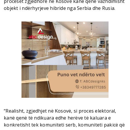
proceset zgjedhore në Kosovë kanë qenë vazhdimisht
objekt i ndërhyrjeve hibride nga Serbia dhe Rusia.
“Realisht, zgjedhjet në Kosovë, si proces elektoral,
kanë qenë të ndikuara edhe herëve të kaluara e
konkretisht tek komuniteti serb, komuniteti pakicë që