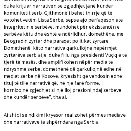
duke krijuar narrativën se zgjedhjet janë kundër
komunitetit serb. Gjithmonë i bëhet thirrje që të
votohet vetëm Lista Serbe, sepse ajo përfaqëson atë
integritetin e serbëve, mundohet për ekzistencën e
serbëve këtu dhe është e ndërlidhur, domethënë, me
Beogradin zyrtar dhe paraqet politikat zyrtare.
Domethënë, këto narrativa qarkullojnë nëpërmjet
zyrtarëve serb atje, duke fillu nga presidenti Vuçiq e të
tjerë të masës, dhe amplifikohen nëpër media të
ndryshme serbe, domethënë që qarkullojnë edhe në
mediat serbe në Kosovë, kryesisht që vendosin edhe
tituj të tillë narrativë që, në një farë forme, i
kornizojnë zgjedhjet si një lloj presioni ndaj serbëve
dhe kundër serbëve”, tha ai.
Ai shtoi se ndikimi kryesor realizohet përmes mediave
dhe narrativave të shpërndara nga Serbia.