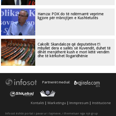
Hamza: PDK do të ndërmarrë veprime
ligjore për mbrojtjen e Kushtetutës
Cakolli: Skandaloze që deputetëve t’i
mbyllet dera e sallës së Kuvendit, duhet të
dihet menjëherë kush e mori këtë vendim
dhe të kërkohet llogaridhënie
Partnerët medial:
Kontakti
|
Marketingu
|
Immpresum
|
Institucione
Infosot është portal i pavarur i lajmeve, i themeluar nga një grup