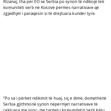
Rizanaj, tha për EO se Serbia po synon të ndikojë tek
komuniteti serb në Kosovë përmes narrativave që
zgjedhjet i paraqesin si të drejtuara kundër tyre.
“Po sa i përket ndikimit të huaj, siç e dimë, domethënë
Serbia gjithmonë synon nëpërmjet narrativave të
caktuara me synu, me targetu komunitetin serb këtu,