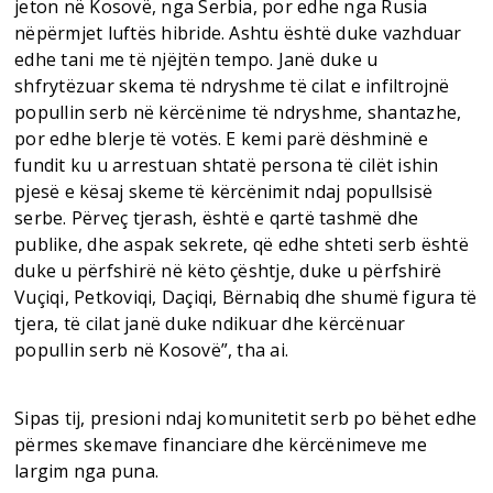
jeton në Kosovë, nga Serbia, por edhe nga Rusia
nëpërmjet luftës hibride. Ashtu është duke vazhduar
edhe tani me të njëjtën tempo. Janë duke u
shfrytëzuar skema të ndryshme të cilat e infiltrojnë
popullin serb në kërcënime të ndryshme, shantazhe,
por edhe blerje të votës. E kemi parë dëshminë e
fundit ku u arrestuan shtatë persona të cilët ishin
pjesë e kësaj skeme të kërcënimit ndaj popullsisë
serbe. Përveç tjerash, është e qartë tashmë dhe
publike, dhe aspak sekrete, që edhe shteti serb është
duke u përfshirë në këto çështje, duke u përfshirë
Vuçiqi, Petkoviqi, Daçiqi, Bërnabiq dhe shumë figura të
tjera, të cilat janë duke ndikuar dhe kërcënuar
popullin serb në Kosovë”, tha ai.
Sipas tij, presioni ndaj komunitetit serb po bëhet edhe
përmes skemave financiare dhe kërcënimeve me
largim nga puna.