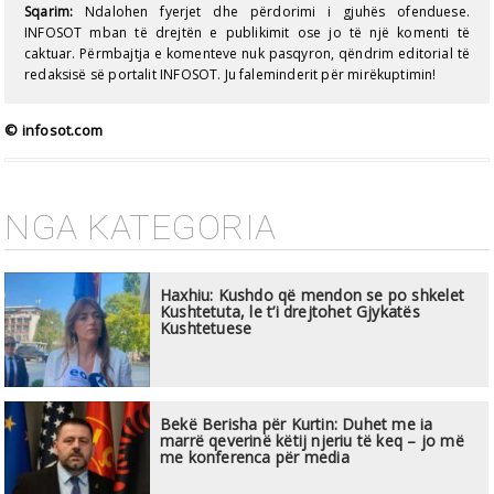
Sqarim:
Ndalohen fyerjet dhe përdorimi i gjuhës ofenduese.
INFOSOT mban të drejtën e publikimit ose jo të një komenti të
caktuar. Përmbajtja e komenteve nuk pasqyron, qëndrim editorial të
redaksisë së portalit INFOSOT. Ju faleminderit për mirëkuptimin!
© infosot.com
NGA KATEGORIA
Haxhiu: Kushdo që mendon se po shkelet
Kushtetuta, le t’i drejtohet Gjykatës
Kushtetuese
Bekë Berisha për Kurtin: Duhet me ia
marrë qeverinë këtij njeriu të keq – jo më
me konferenca për media