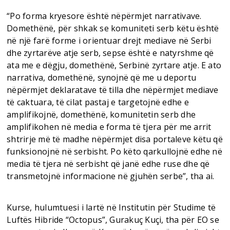
“Po forma kryesore është nëpërmjet narrativave.
Domethënë, për shkak se komuniteti serb këtu është
në një farë forme i orientuar drejt mediave në Serbi
dhe zyrtarëve atje serb, sepse është e natyrshme që
ata me e dëgju, domethënë, Serbinë zyrtare atje. E ato
narrativa, domethënë, synojnë që me u deportu
nëpërmjet deklaratave të tilla dhe nëpërmjet mediave
të caktuara, të cilat pastaj e targetojnë edhe e
amplifikojnë, domethënë, komunitetin serb dhe
amplifikohen në media e forma të tjera për me arrit
shtrirje më të madhe nëpërmjet disa portaleve këtu që
funksionojnë në serbisht. Po këto qarkullojnë edhe në
media të tjera në serbisht që janë edhe ruse dhe që
transmetojnë informacione në gjuhën serbe”, tha ai.
Kurse, hulumtuesi i lartë në Institutin për Studime të
Luftës Hibride “Octopus”, Gurakuç Kuçi, tha për EO se