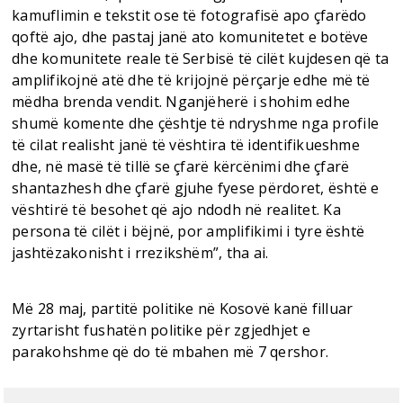
kamuflimin e tekstit ose të fotografisë apo çfarëdo
qoftë ajo, dhe pastaj janë ato komunitetet e botëve
dhe komunitete reale të Serbisë të cilët kujdesen që ta
amplifikojnë atë dhe të krijojnë përçarje edhe më të
mëdha brenda vendit. Nganjëherë i shohim edhe
shumë komente dhe çështje të ndryshme nga profile
të cilat realisht janë të vështira të identifikueshme
dhe, në masë të tillë se çfarë kërcënimi dhe çfarë
shantazhesh dhe çfarë gjuhe fyese përdoret, është e
vështirë të besohet që ajo ndodh në realitet. Ka
persona të cilët i bëjnë, por amplifikimi i tyre është
jashtëzakonisht i rrezikshëm”, tha ai.
Më 28 maj, partitë politike në Kosovë kanë filluar
zyrtarisht fushatën politike për zgjedhjet e
parakohshme që do të mbahen më 7 qershor.