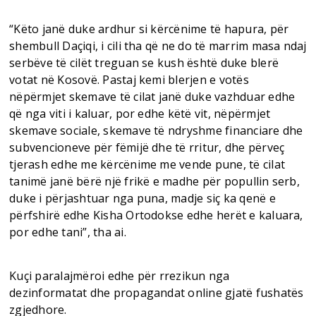
“Këto janë duke ardhur si kërcënime të hapura, për
shembull Daçiqi, i cili tha që ne do të marrim masa ndaj
serbëve të cilët treguan se kush është duke blerë
votat në Kosovë. Pastaj kemi blerjen e votës
nëpërmjet skemave të cilat janë duke vazhduar edhe
që nga viti i kaluar, por edhe këtë vit, nëpërmjet
skemave sociale, skemave të ndryshme financiare dhe
subvencioneve për fëmijë dhe të rritur, dhe përveç
tjerash edhe me kërcënime me vende pune, të cilat
tanimë janë bërë një frikë e madhe për popullin serb,
duke i përjashtuar nga puna, madje siç ka qenë e
përfshirë edhe Kisha Ortodokse edhe herët e kaluara,
por edhe tani”, tha ai.
Kuçi paralajmëroi edhe për rrezikun nga
dezinformatat dhe propagandat online gjatë fushatës
zgjedhore.