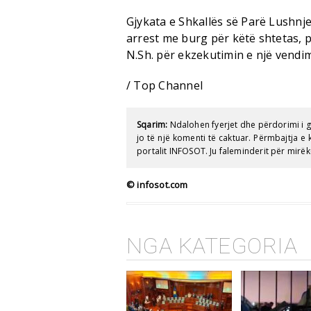
Gjykata e Shkallës së Parë Lushnj
arrest me burg për këtë shtetas, p
N.Sh. për ekzekutimin e një vendim
/ Top Channel
Sqarim:
Ndalohen fyerjet dhe përdorimi i 
jo të një komenti të caktuar. Përmbajtja 
portalit INFOSOT. Ju faleminderit për mirëk
© infosot.com
NGA KATEGORIA