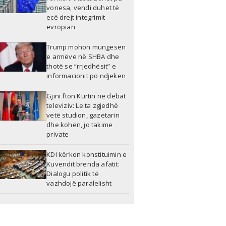
vonesa, vendi duhet të
ecë drejt integrimit
evropian
Trump mohon mungesën
e armëve në SHBA dhe
thotë se “rrjedhësit” e
informacionit po ndjeken
Gjini fton Kurtin në debat
televiziv: Le ta zgjedhë
vetë studion, gazetarin
dhe kohën, jo takime
private
KDI kërkon konstituimin e
Kuvendit brenda afatit:
Dialogu politik të
vazhdojë paralelisht