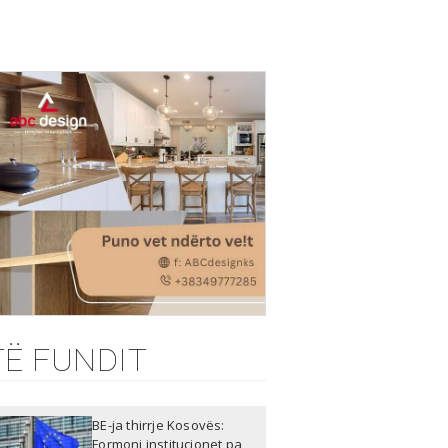
TË FUNDIT
BE-ja thirrje Kosovës:
Formoni institucionet pa