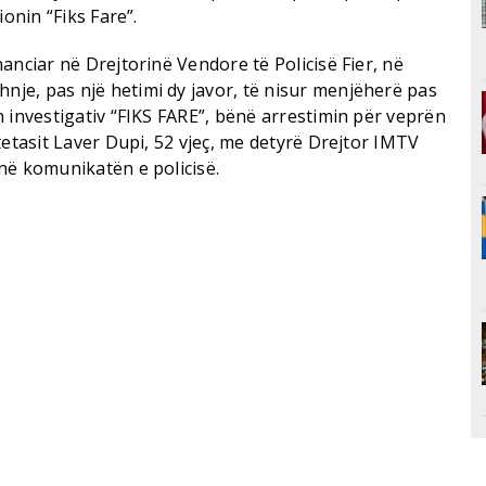
ionin “Fiks Fare”.
anciar në Drejtorinë Vendore të Policisë Fier, në
e, pas një hetimi dy javor, të nisur menjëherë pas
 investigativ “FIKS FARE”, bënë arrestimin për veprën
tetasit Laver Dupi, 52 vjeç, me detyrë Drejtor IMTV
në komunikatën e policisë.