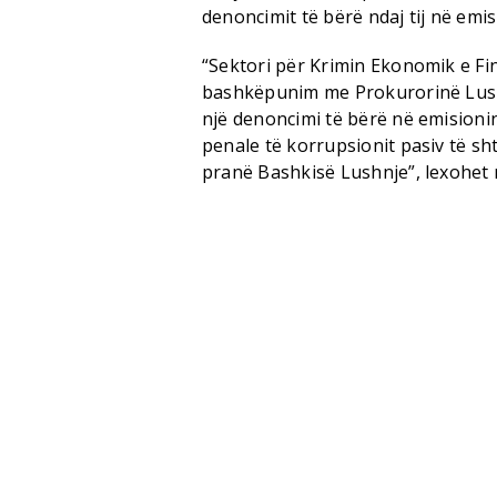
denoncimit të bërë ndaj tij në emis
“Sektori për Krimin Ekonomik e Fin
bashkëpunim me Prokurorinë Lushnj
një denoncimi të bërë në emisionin
penale të korrupsionit pasiv të sh
pranë Bashkisë Lushnje”, lexohet 