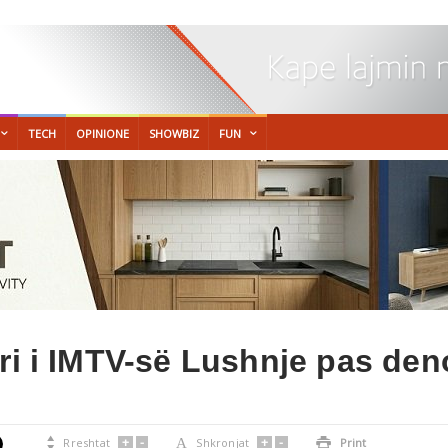
TECH
OPINIONE
SHOWBIZ
FUN
ri i IMTV-së Lushnje pas den
+
-
+
-

Rreshtat
A
Shkronjat

Print