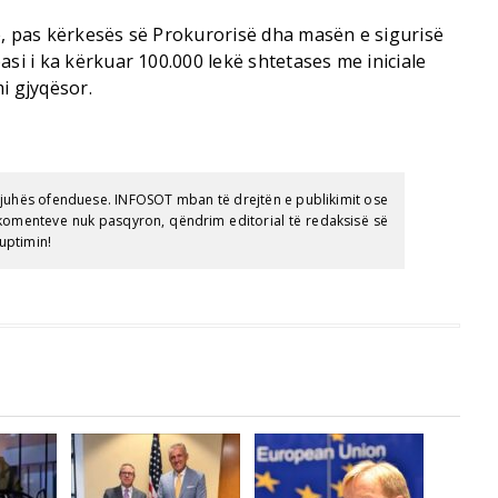
e, pas kërkesës së Prokurorisë dha masën e sigurisë
asi i ka kërkuar 100.000 lekë shtetases me iniciale
i gjyqësor.
gjuhës ofenduese. INFOSOT mban të drejtën e publikimit ose
e komenteve nuk pasqyron, qëndrim editorial të redaksisë së
uptimin!