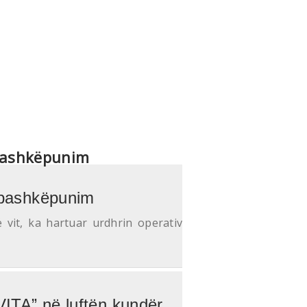
 bashkëpunim
r bashkëpunim
ë vit, ka hartuar urdhrin operativ
VITA” në luftën kundër