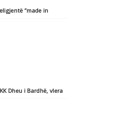
eligjentë “made in
K Dheu i Bardhë, vlera