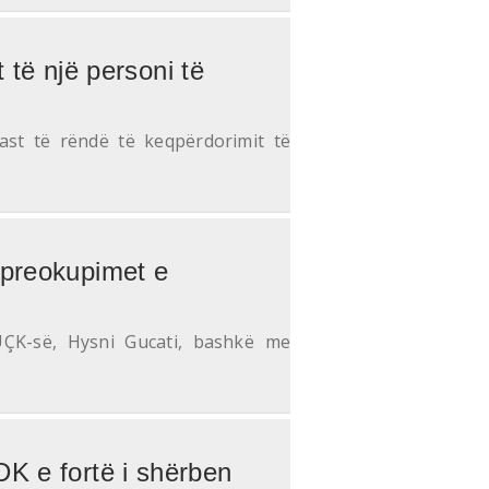
 të një personi të
ast të rëndë të keqpërdorimit të
 preokupimet e
UÇK-së, Hysni Gucati, bashkë me
K e fortë i shërben