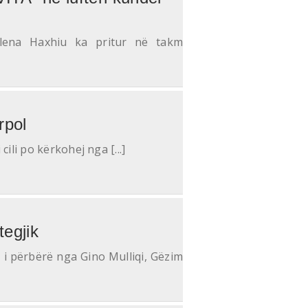
ulena Haxhiu ka pritur në takm
rpol
cili po kërkohej nga [...]
tegjik
, i përbërë nga Gino Mulliqi, Gëzim