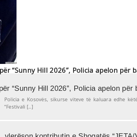
për “Sunny Hill 2026”, Policia apelon për
për “Sunny Hill 2026”, Policia apelon pë
Policia e Kosovës, sikurse viteve të kaluara edhe kët
“Festivali [...]
in, vlerëson kontributin e Shoqatës “JETA/