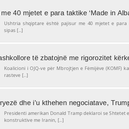
t me 40 mjetet e para taktike ‘Made in Alb
Ushtria shqiptare është pajisur me 40 mjetet e para 
sipas [...]
shkollore të zbatojnë me rigorozitet kërk
Koalicioni i OJQ-ve për Mbrojtjen e Fëmijëve (KOMF) k
rasteve [...]
tryezë dhe i’u kthehen negociatave, Trum
Presidenti amerikan Donald Tramp deklaroi se Shtetet 
konstruktive me Iranin, [...]