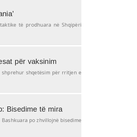
ania’
taktike të prodhuara në Shqipëri
esat për vaksinim
a shprehur shqetësim për rritjen e
p: Bisedime të mira
e Bashkuara po zhvillojnë bisedime