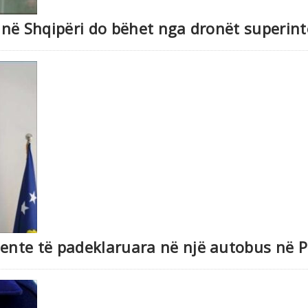
në Shqipëri do bëhet nga dronët superint
te të padeklaruara në një autobus në PK