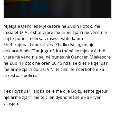
Mjekja e Qendrës Mjekësore në Zubin Potok, me
inicialet D. A., është vrarë me armë zjarri në vendin e
saj të punës, ndërsa vrasësi është kapur.
Shefi rajonal i operativës, Zhelko Bojiq, në një
deklaratë për “Tanjugun”, ka thënë se mjekja është
vrarë në vendin e saj në punës në Qendrën Mjekësore
në Zubin Potok në orën 20.45 ndaj së cilës ka qëlluar
me armë zjarri dorasi V.N. të cilin në ndërkohë e ka
arrestuar policia.
Tek i dyshuari, siç ka bërë me dije Bojiq, është gjetur
një armë zjarri me të cilën dyshohet se e ka kryer
vrasjen.