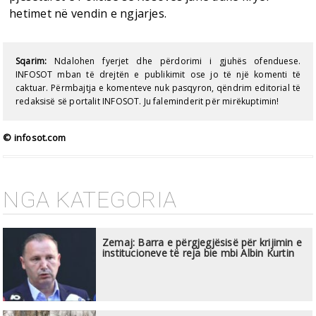
hetimet në vendin e ngjarjes.
Sqarim:
Ndalohen fyerjet dhe përdorimi i gjuhës ofenduese.
INFOSOT mban të drejtën e publikimit ose jo të një komenti të
caktuar. Përmbajtja e komenteve nuk pasqyron, qëndrim editorial të
redaksisë së portalit INFOSOT. Ju faleminderit për mirëkuptimin!
© infosot.com
NGA KATEGORIA
Zemaj: Barra e përgjegjësisë për krijimin e
institucioneve të reja bie mbi Albin Kurtin