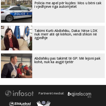
Policia me apel për kujdes: Mos u bëni cak
i vjedhjeve nga automjetet
Takimi Kurti-Abdixhiku, Daka: Nëse LDK
nuk merr atë që kërkon, vendi shkon në
zgjedhje
Abdixhiku pas takimit të GP: Më lejoni pak
kohë, nuk ka asgjë tjetër
Partnerët medial: