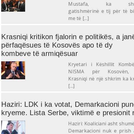
Mustafa, ka shpr
gatishmërinë e tij për të b
me të [...]
Krasniqi kritikon fjalorin e politikës, a jan
përfaqësues të Kosovës apo të dy
kombeve të armiqësuar
Kryetari i Këshillit Komb
NISMA për Kosovën, 
Krasniqi në një shkrim ka kr
[...]
Haziri: LDK i ka votat, Demarkacioni pun
kryeme. Lista Serbe, viktimë e presionit 
Haziri: Koaliciani asht shumë
Demarkacioni nuk e prish