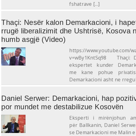
fshatrave [...]
Thaçi: Nesër kalon Demarkacioni, i hape
rrugë liberalizimit dhe Ushtrisë, Kosova 
humb asgjë (Video)
https://www.youtube.com/w
v=wBy1KntSq98 Thaçi: 
ekspertet kunder Demarka
me kane pohue privatis
Demarkacioni asht ne rregull, 
Daniel Serwer: Demarkacioni, hap pozitiv
por mundet me destabilizue Kosovën
Eksperti i mirënjohun am
për Ballkanin, Daniel Serwe
se Demarkacioni me Malin e Zi