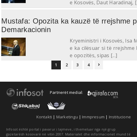
e Kosovës, Daut Haradinaj, [..
Mustafa: Opozita ka kauzë të rrejshme p
Demarkacionin
Kryeministri i Kosovës, Isa 
e ka cilësuar si të rrejshme
e opozitës, sipas [...]
1
2
3
4

Partnerët medial:
Kontakti
|
Marketingu
|
Immpresum
|
Institucione
Infosot është portal i pavarur i lajmeve, i themeluar nga një grup
gazetarësh kosovarë në vitin 2007. Materialet dhe informacionet mund të