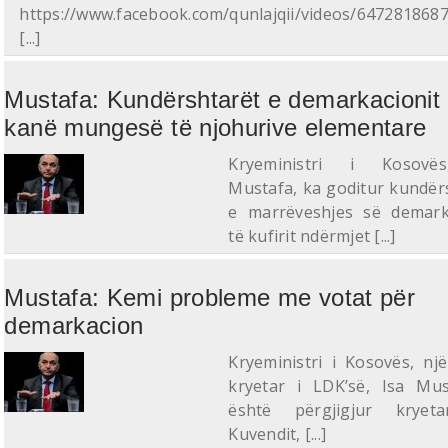
https://www.facebook.com/qunlajqii/videos/647281868
[...]
Mustafa: Kundërshtarët e demarkacionit
kanë mungesë të njohurive elementare
Kryeministri i Kosovë
Mustafa, ka goditur kundër
e marrëveshjes së demark
të kufirit ndërmjet [...]
Mustafa: Kemi probleme me votat për
demarkacion
Kryeministri i Kosovës, nj
kryetar i LDK’së, Isa Mus
është përgjigjur kryeta
Kuvendit, [...]