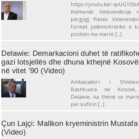
https://youtu.be/-qvUG1l3b
Kelmendi: Vetëvendosje 
përgjigj ftesës Vetëvend
format jodemokratike e k
pozitën me marrë [...]
Delawie: Demarkacioni duhet të ratifikoh
gazi lotsjellës dhe dhuna kthejnë Kosov
në vitet ’90 (Video)
Ambasadori i Shtete
Bashkuara në Kosovë,
Delawie, ka thënë se marr
për kufirin [...]
Çun Lajçi: Mallkon kryeministrin Mustafa
(Video)