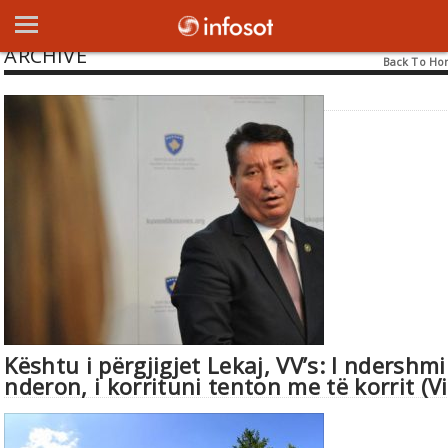
ARCHIVE
Back To H
Kështu i përgjigjet Lekaj, VV’s: I ndershmi
nderon, i korrituni tenton me të korrit (V