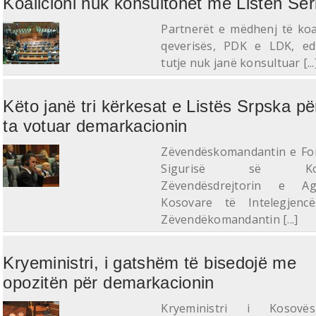
Koalicioni nuk konsultohet me Listën Se
Partnerët e mëdhenj të koal
qeverisës, PDK e LDK, e
tutje nuk janë konsultuar [...
Këto janë tri kërkesat e Listës Srpska pë
ta votuar demarkacionin
Zëvendëskomandantin e Fo
Sigurisë së Koso
Zëvendësdrejtorin e Agj
Kosovare të Intelegjenc
Zëvendëkomandantin [...]
Kryeministri, i gatshëm të bisedojë me
opozitën për demarkacionin
Kryeministri i Kosovë