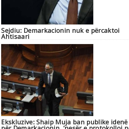
Sejdiu: Demarkacionin nuk e përcaktoi
Ahtisaari
Ekskluzive: Shaip Muja ban publike idenë 
për Demarkacionin, ‘nesër e protokolloj n