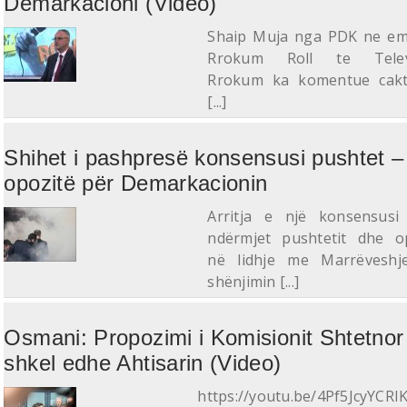
Demarkacioni (Video)
Shaip Muja nga PDK ne em
Rrokum Roll te Televi
Rrokum ka komentue cakt
[...]
Shihet i pashpresë konsensusi pushtet –
opozitë për Demarkacionin
Arritja e një konsensusi 
ndërmjet pushtetit dhe o
në lidhje me Marrëveshj
shënjimin [...]
Osmani: Propozimi i Komisionit Shtetnor
shkel edhe Ahtisarin (Video)
https://youtu.be/4Pf5JcyYCRI