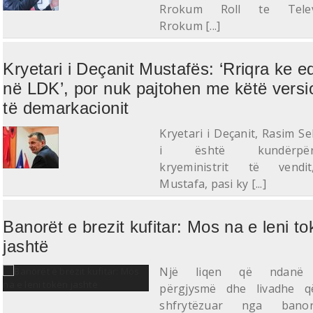
Rrokum Roll te Televi
Rrokum [...]
Kryetari i Deçanit Mustafës: ‘Rriqra ke e
në LDK’, por nuk pajtohen me këtë versi
të demarkacionit
Kryetari i Deçanit, Rasim Se
i është kundërpërgj
kryeministrit të vendi
Mustafa, pasi ky [...]
Banorët e brezit kufitar: Mos na e leni t
jashtë
Një liqen që ndanë 
përgjysmë dhe livadhe q
shfrytëzuar nga bano