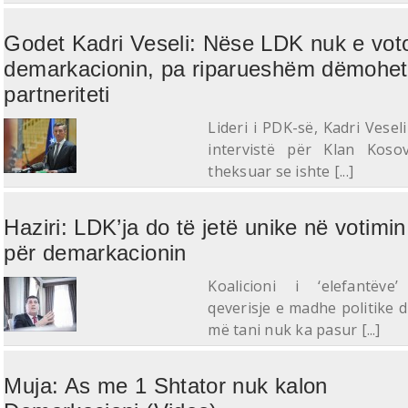
Godet Kadri Veseli: Nëse LDK nuk e vot
demarkacionin, pa riparueshëm dëmohet
partneriteti
Lideri i PDK-së, Kadri Vesel
intervistë për Klan Koso
theksuar se ishte [...]
Haziri: LDK’ja do të jetë unike në votimin
për demarkacionin
​Koalicioni i ‘elefantëve
qeverisje e madhe politike d
më tani nuk ka pasur [...]
Muja: As me 1 Shtator nuk kalon