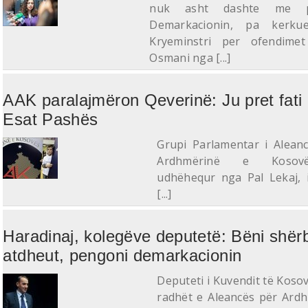
nuk asht dashte me p
Demarkacionin, pa kerkue
Kryeminstri per ofendimet
Osmani nga [...]
AAK paralajmëron Qeverinë: Ju pret fati 
Esat Pashës
Grupi Parlamentar i Alean
Ardhmërinë e Kosov
udhëhequr nga Pal Lekaj, 
[...]
Haradinaj, kolegëve deputetë: Bëni shër
atdheut, pengoni demarkacionin
Deputeti i Kuvendit të Koso
radhët e Aleancës për Ard