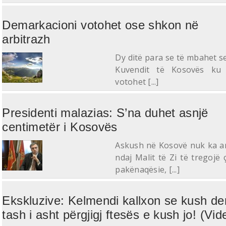
Demarkacioni votohet ose shkon në
arbitrazh
Dy ditë para se të mbahet s
Kuvendit të Kosovës ku
votohet [...]
Presidenti malazias: S’na duhet asnjë
centimetër i Kosovës
Askush në Kosovë nuk ka a
ndaj Malit të Zi të tregojë 
pakënaqësie, [...]
Ekskluzive: Kelmendi kallxon se kush der
tash i asht përgjigj ftesës e kush jo! (Vid