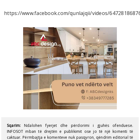
https://www.facebook.com/qunlajqii/videos/6472818687
Sqarim:
Ndalohen fyerjet dhe përdorimi i gjuhës ofenduese.
INFOSOT mban të drejtën e publikimit ose jo të një komenti të
caktuar. Përmbajtja e komenteve nuk pasqyron, qëndrim editorial të