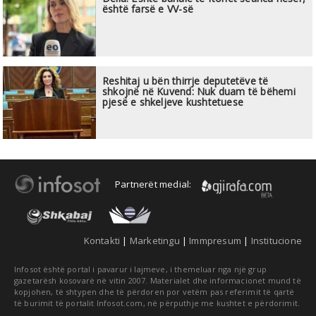
është farsë e VV-së
Reshitaj u bën thirrje deputetëve të
shkojnë në Kuvend: Nuk duam të bëhemi
pjesë e shkeljeve kushtetuese
Partnerët medial:
Kontakti
|
Marketingu
|
Immpresum
|
Institucione
Infosot është portal i pavarur i lajmeve, i themeluar nga një grup
gazetarësh kosovarë në vitin 2007. Materialet dhe informacionet mund të
kopjohen, të shtypen dhe të përdoren por vetëm pas referimit të qartë
të burimit të portalit Infosot.com, në përputhje me kushtet e përdorimit.