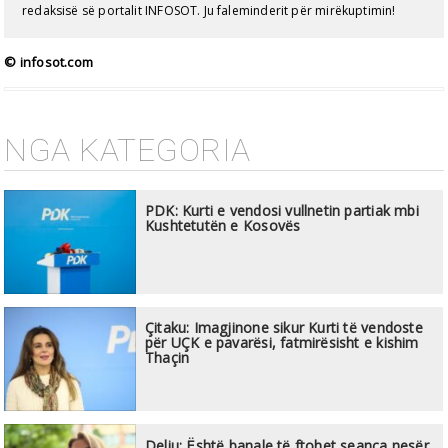
redaksisë së portalit INFOSOT. Ju faleminderit për mirëkuptimin!
© infosot.com
NGA KATEGORIA
PDK: Kurti e vendosi vullnetin partiak mbi
Kushtetutën e Kosovës
Çitaku: Imagjinone sikur Kurti të vendoste
për UÇK e pavarësi, fatmirësisht e kishim
Thaçin
Deliu: Është banale të ftohet seanca nesër,