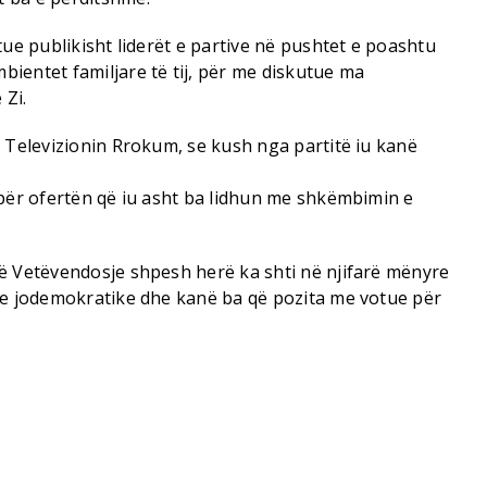
tue publikisht liderët e partive në pushtet e poashtu
ientet familjare të tij, për me diskutue ma
 Zi.
r Televizionin Rrokum, se kush nga partitë iu kanë
 për ofertën që iu asht ba lidhun me shkëmbimin e
.
ë Vetëvendosje shpesh herë ka shti në njifarë mënyre
ne jodemokratike dhe kanë ba që pozita me votue për