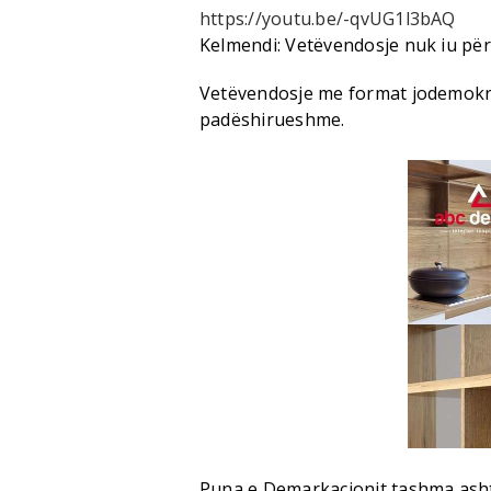
https://youtu.be/-qvUG1l3bAQ
Kelmendi: Vetëvendosje nuk iu përg
Vetëvendosje me format jodemokra
padëshirueshme.
Puna e Demarkacionit tashma asht