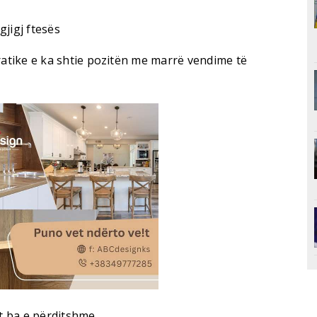
jigj ftesës
tike e ka shtie pozitën me marrë vendime të
 ba e përditshme.