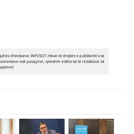
gjuhës ofenduese. INFOSOT mban të drejtën e publikimit ose
e komenteve nuk pasqyron, qëndrim editorial të redaksisë së
uptimin!