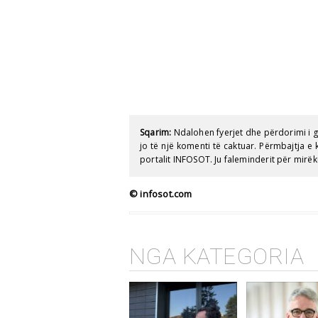
Sqarim:
Ndalohen fyerjet dhe përdorimi i 
jo të një komenti të caktuar. Përmbajtja 
portalit INFOSOT. Ju faleminderit për mirëk
© infosot.com
NGA KATEGORIA