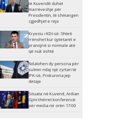
të Kuvendit duhet
marrëveshje për
Presidentin, të shmangen
zgjedhjet e reja
Kryeziu i KDI-së: Shteti
rrënohet kur qytetarët e
pranojnë si normale atë
që nuk është
Ndalohen dy persona për
sulmin ndaj një zyrtari të
IPK-së, Prokuroria jep
detaje
Situata në Kuvend, Ardian
Gjini thërret konferencë
për media në orën 17:00