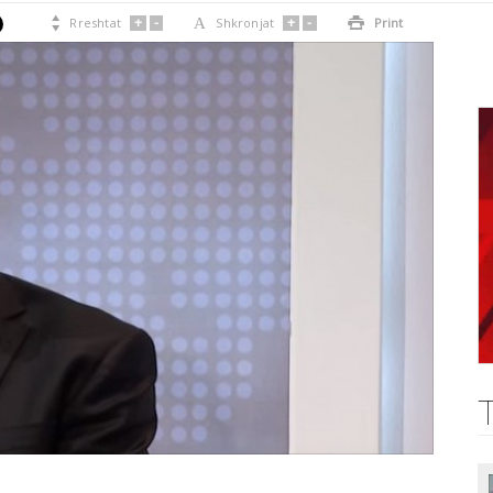
+
-
+
-

Rreshtat
A
Shkronjat

Print