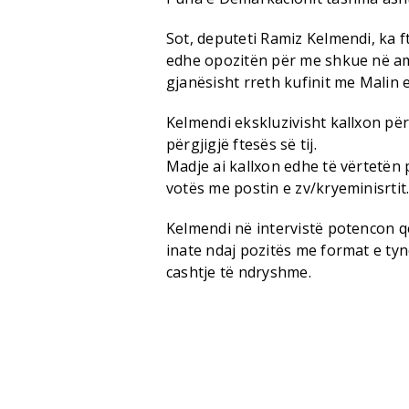
Sot, deputeti Ramiz Kelmendi, ka f
edhe opozitën për me shkue në amb
gjanësisht rreth kufinit me Malin e
Kelmendi ekskluzivisht kallxon pë
përgjigjë ftesës së tij.
Madje ai kallxon edhe të vërtetën
votës me postin e zv/kryeminisrtit
Kelmendi në intervistë potencon q
inate ndaj pozitës me format e ty
cashtje të ndryshme.