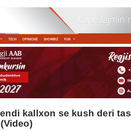
TECH
OPINIONE
SHOWBIZ
FUN
ndi kallxon se kush deri tash
 (Video)