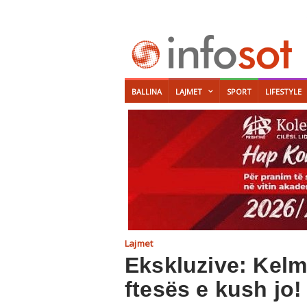
BALLINA
LAJMET
SPORT
LIFESTYLE
Lajmet
Ekskluzive: Kelme
ftesës e kush jo!