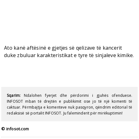
Ato kanë aftësinë e gjetjes së qelizave të kancerit
duke zbuluar karakteristikat e tyre të sinjaleve kimike.
Sqarim:
Ndalohen fyerjet dhe përdorimi i gjuhës ofenduese.
INFOSOT mban të drejtën e publikimit ose jo të një komenti të
caktuar. Përmbajtja e komenteve nuk pasqyron, qëndrim editorial të
redaksisë së portalit INFOSOT. Ju faleminderit për mirëkuptimin!
© infosot.com