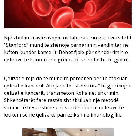
Një zbulim i rastësishëm në laboratorin e Universitetit
“Stanford” mund të shënojë përparimin vendimtar në
luftën kundër kancerit. Bëhet fjalë për shndërrimin e
qelizave të kancerit në grimca të shëndosha të gjakut.
Qelizat e reja do të mund të përdoren për të atakuar
qelizat e kancerit. Ato janë të “stërvitura” të gjurmojnë
qelizat e kancerit, transmeton Koha.net shkrimin.
Shkencëtarët fare rastësisht zbuluan një metodë
shumë të besueshme për shndërrimin e qelizave të
leukemisë në qeliza të parrezikshme imunologjike.