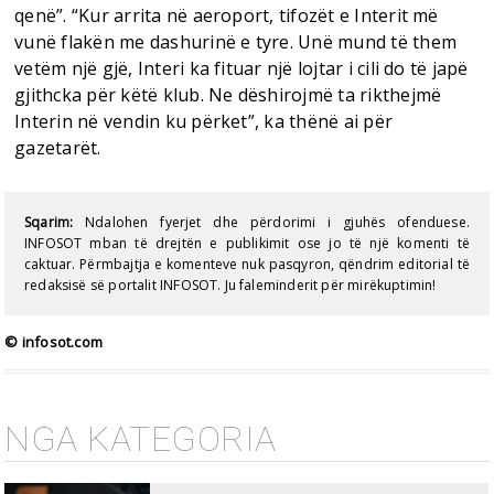
qenë”. “Kur arrita në aeroport, tifozët e Interit më
vunë flakën me dashurinë e tyre. Unë mund të them
vetëm një gjë, Interi ka fituar një lojtar i cili do të japë
gjithcka për këtë klub. Ne dëshirojmë ta rikthejmë
Interin në vendin ku përket”, ka thënë ai për
gazetarët.
Sqarim:
Ndalohen fyerjet dhe përdorimi i gjuhës ofenduese.
INFOSOT mban të drejtën e publikimit ose jo të një komenti të
caktuar. Përmbajtja e komenteve nuk pasqyron, qëndrim editorial të
redaksisë së portalit INFOSOT. Ju faleminderit për mirëkuptimin!
© infosot.com
NGA KATEGORIA