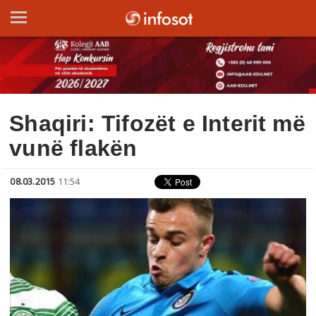
Shaqiri: Tifozët e Interit më
vunë flakën
08.03.2015
11:54