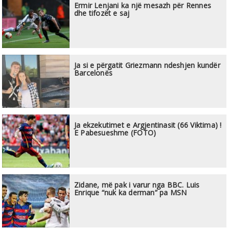
Ermir Lenjani ka një mesazh për Rennes
dhe tifozët e saj
Ja si e përgatit Griezmann ndeshjen kundër
Barcelonës
Ja ekzekutimet e Argjentinasit (66 Viktima) !
E Pabesueshme (FOTO)
Zidane, më pak i varur nga BBC. Luis
Enrique “nuk ka derman” pa MSN