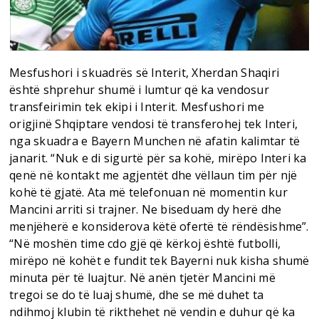
Mesfushori i skuadrës së Interit, Xherdan Shaqiri
është shprehur shumë i lumtur që ka vendosur
transfeirimin tek ekipi i Interit. Mesfushori me
origjinë Shqiptare vendosi të transferohej tek Interi,
nga skuadra e Bayern Munchen në afatin kalimtar të
janarit. “Nuk e di sigurtë për sa kohë, mirëpo Interi ka
qenë në kontakt me agjentët dhe vëllaun tim për një
kohë të gjatë. Ata më telefonuan në momentin kur
Mancini arriti si trajner. Ne biseduam dy herë dhe
menjëherë e konsiderova këtë ofertë të rëndësishme”.
“Në moshën time cdo gjë që kërkoj është futbolli,
mirëpo në kohët e fundit tek Bayerni nuk kisha shumë
minuta për të luajtur. Në anën tjetër Mancini më
tregoi se do të luaj shumë, dhe se më duhet ta
ndihmoj klubin të rikthehet në vendin e duhur që ka