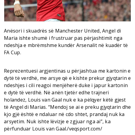
Anësori i skuadrës së Manchester United, Angel di
Maria ishte shumë i frustruar pas përjashtimit nga
ndeshja e mbrëmshme kundër Arsenalit në kuadër të
FA Cup.
Reprezentuesi argjentinas u përjashtua me kartonin e
dytë të verdhë, me arsye që e kishte prekur gjyqtarin e
ndeshjes i cili reagoi menjëherë duke i japur kartonin
e dytë të verdhë. Në anën tjetër edhe trajneri
holandez, Louis van Gaal nuk e ka pëlqyer këtë gjest
të Angel di Marias. “Mendoj se ai e preku gjyqtarin dhe
kjo gjë është e ndaluar në cdo shtet, prandaj nuk ka
arsyetim. Nuk ishte lëvizje e zgjuar nga ai”, ka
përfunduar Louis van Gaal./veqsport.com/