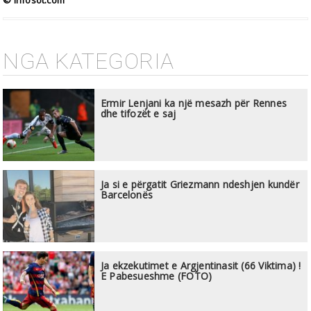
NGA KATEGORIA
Ermir Lenjani ka një mesazh për Rennes
dhe tifozët e saj
Ja si e përgatit Griezmann ndeshjen kundër
Barcelonës
Ja ekzekutimet e Argjentinasit (66 Viktima) !
E Pabesueshme (FOTO)