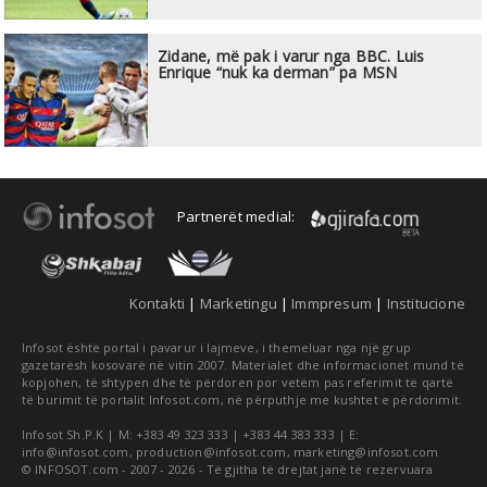
Zidane, më pak i varur nga BBC. Luis
Enrique “nuk ka derman” pa MSN
Partnerët medial:
Kontakti
|
Marketingu
|
Immpresum
|
Institucione
Infosot është portal i pavarur i lajmeve, i themeluar nga një grup
gazetarësh kosovarë në vitin 2007. Materialet dhe informacionet mund të
kopjohen, të shtypen dhe të përdoren por vetëm pas referimit të qartë
të burimit të portalit Infosot.com, në përputhje me kushtet e përdorimit.
Infosot Sh.P.K | M: +383 49 323 333 | +383 44 383 333 | E:
info@infosot.com
,
production@infosot.com
,
marketing@infosot.com
© INFOSOT.com - 2007 - 2026 - Të gjitha të drejtat janë të rezervuara