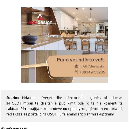
Sqarim:
Ndalohen fyerjet dhe përdorimi i gjuhës ofenduese.
INFOSOT mban të drejtën e publikimit ose jo të një komenti të
caktuar. Përmbajtja e komenteve nuk pasqyron, qëndrim editorial të
redaksisë së portalit INFOSOT. Ju faleminderit për mirëkuptimin!
© infosot.com