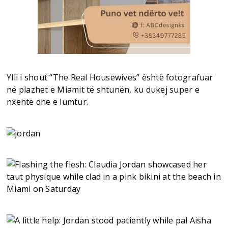
Ylli i shout “The Real Housewives” është fotografuar
në plazhet e Miamit të shtunën, ku dukej super e
nxehtë dhe e lumtur.