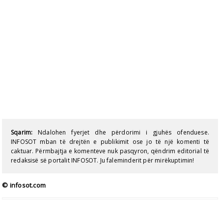
Sqarim:
Ndalohen fyerjet dhe përdorimi i gjuhës ofenduese.
INFOSOT mban të drejtën e publikimit ose jo të një komenti të
caktuar. Përmbajtja e komenteve nuk pasqyron, qëndrim editorial të
redaksisë së portalit INFOSOT. Ju faleminderit për mirëkuptimin!
© infosot.com