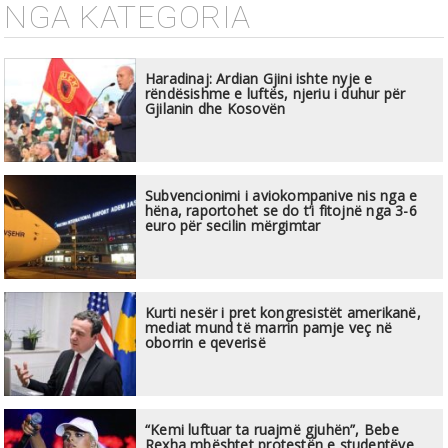
NGA KATEGORIA
Haradinaj: Ardian Gjini ishte nyje e
rëndësishme e luftës, njeriu i duhur për
Gjilanin dhe Kosovën
Subvencionimi i aviokompanive nis nga e
hëna, raportohet se do t’i fitojnë nga 3-6
euro për secilin mërgimtar
Kurti nesër i pret kongresistët amerikanë,
mediat mund të marrin pamje veç në
oborrin e qeverisë
“Kemi luftuar ta ruajmë gjuhën”, Bebe
Rexha mbështet protestën e studentëve