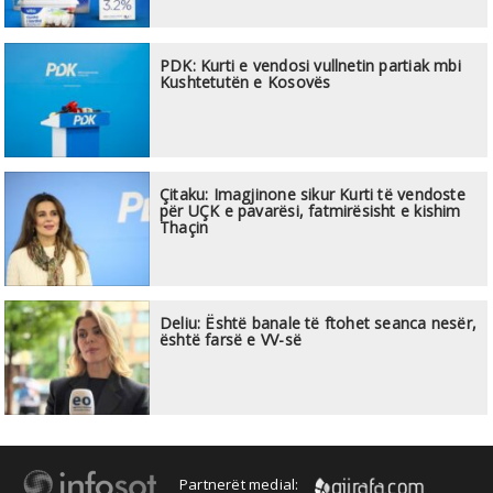
PDK: Kurti e vendosi vullnetin partiak mbi
Kushtetutën e Kosovës
Çitaku: Imagjinone sikur Kurti të vendoste
për UÇK e pavarësi, fatmirësisht e kishim
Thaçin
Deliu: Është banale të ftohet seanca nesër,
është farsë e VV-së
Partnerët medial: