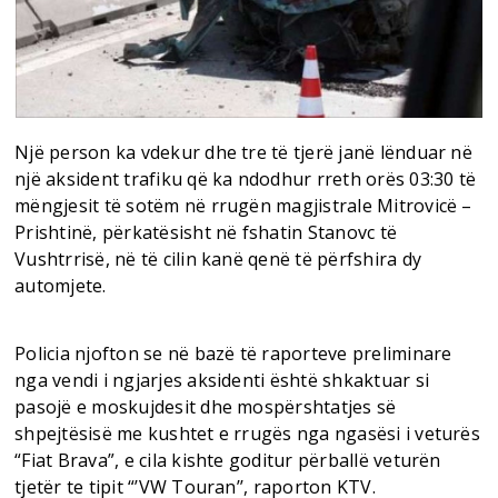
Një person ka vdekur dhe tre të tjerë janë lënduar në
një aksident trafiku që ka ndodhur rreth orës 03:30 të
mëngjesit të sotëm në rrugën magjistrale Mitrovicë –
Prishtinë, përkatësisht në fshatin Stanovc të
Vushtrrisë, në të cilin kanë qenë të përfshira dy
automjete.
Policia njofton se në bazë të raporteve preliminare
nga vendi i ngjarjes aksidenti është shkaktuar si
pasojë e moskujdesit dhe mospërshtatjes së
shpejtësisë me kushtet e rrugës nga ngasësi i veturës
“Fiat Brava”, e cila kishte goditur përballë veturën
tjetër te tipit “’VW Touran’’, raporton KTV.