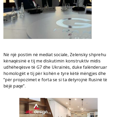
Në një postim në mediat sociale, Zelensky shprehu
kënaqësinë e tij me diskutimin konstruktiv midis
udhëheqësve të G7 dhe Ukrainës, duke falënderuar
homologët e tij për kohën e tyre këtë mëngjes dhe
“për propozimet e forta se si ta detyrojnë Rusinë të
bëjë paqe”.