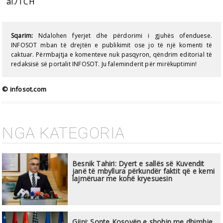
ai./TCH
Sqarim:
Ndalohen fyerjet dhe përdorimi i gjuhës ofenduese.
INFOSOT mban të drejtën e publikimit ose jo të një komenti të
caktuar. Përmbajtja e komenteve nuk pasqyron, qëndrim editorial të
redaksisë së portalit INFOSOT. Ju faleminderit për mirëkuptimin!
© infosot.com
NGA KATEGORIA
Besnik Tahiri: Dyert e sallës së Kuvendit
janë të mbyllura përkundër faktit që e kemi
lajmëruar me kohë kryesuesin
Gjini: Sonte Kosovën e shohin me dhimbje