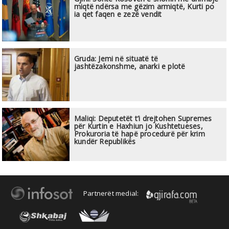
miqtë ndërsa me gëzim armiqtë, Kurti po
ia qet faqen e zezë vendit
Gruda: Jemi në situatë të
jashtëzakonshme, anarki e plotë
Maliqi: Deputetët t’i drejtohen Supremes
për Kurtin e Haxhiun jo Kushtetueses,
Prokuroria të hapë procedurë për krim
kundër Republikës
Partnerët medial: