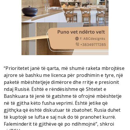
“Prioritetet janë të qarta, më shumë raketa mbrojtëse
ajrore së bashku me licenca për prodhimin e tyre, një
paketë mbështetjeje dimërore dhe rritje e presionit
ndaj Rusisë. Është e rëndësishme që Shtetet e
Bashkuara të jenë të gatshme të ofrojnë mbështetje
në të gjitha këto fusha veprimi. Është jetike që
gjithçka që është diskutuar të zbatohet. Rusia duhet
të kuptojë se lufta e saj nuk do të pranohet kurrë.
Faleminderit të gjithëve që po ndihmojnë”, shkroi