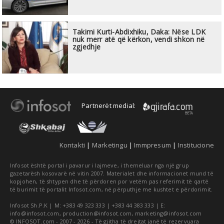
Takimi Kurti-Abdixhiku, Daka: Nëse LDK
nuk merr atë që kërkon, vendi shkon në
zgjedhje
Partnerët medial:
Kontakti
|
Marketingu
|
Immpresum
|
Institucione
Infosot është portal i pavarur i lajmeve, i themeluar nga një grup
gazetarësh kosovarë në vitin 2007. Materialet dhe informacionet mund të
kopjohen, të shtypen dhe të përdoren por vetëm pas referimit të qartë
të burimit të portalit Infosot.com, në përputhje me kushtet e përdorimit.
Infosot Sh.P.K | M: +383 49 323 333 | +383 44 383 333 | E:
info@infosot.com
,
production@infosot.com
,
marketing@infosot.com
© INFOSOT.com - 2007 - 2026 - Të gjitha të drejtat janë të rezervuara