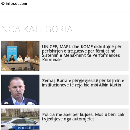
© infosot.com
NGA KATEGORIA
UNICEF, MAPL dhe KOMF diskutojnë për
përfshirjen e treguesve për fëmijët në
Sistemin e Menaxhimit të Performancës
Komunale
Zemaj: Barra e përgjegjësisë për krijimin e
institucioneve të reja bie mbi Albin Kurtin
Policia me apel për kujdes: Mos u bëni cak
i vjedhjeve nga automjetet