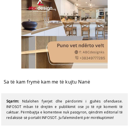
Sa të kam frymë kam me të kujtu Nanë
Sqarim:
Ndalohen fyerjet dhe përdorimi i gjuhës ofenduese.
INFOSOT mban të drejtën e publikimit ose jo të një komenti të
caktuar. Përmbajtja e komenteve nuk pasqyron, qëndrim editorial të
redaksisë së portalit INFOSOT. Ju faleminderit për mirëkuptimin!