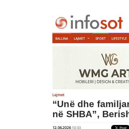
BALLINA
LAJMET
SPORT
LIFESTYLE
Lajmet
“Unë dhe familja
në SHBA”, Beris
12.06.2026
10:33