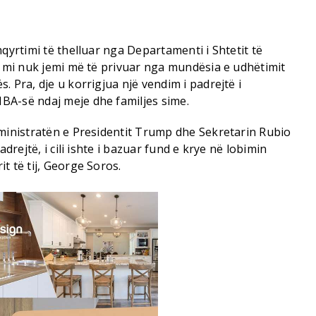
qyrtimi të thelluar nga Departamenti i Shtetit të
e mi nuk jemi më të privuar nga mundësia e udhëtimit
. Pra, dje u korrigjua një vendim i padrejtë i
BA-së ndaj meje dhe familjes sime.
dministratën e Presidentit Trump dhe Sekretarin Rubio
adrejtë, i cili ishte i bazuar fund e krye në lobimin
t të tij, George Soros.