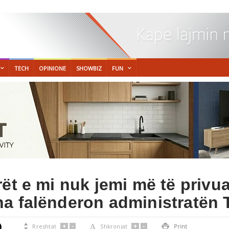
TECH
OPINIONE
SHOWBIZ
FUN
rët e mi nuk jemi më të privu
ha falënderon administratën
+
-
+
-

Rreshtat
A
Shkronjat

Print