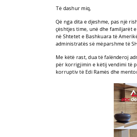
Të dashur miq,
Që nga dita e djeshme, pas një rish
çështjes time, unë dhe familjarët 
në Shtetet e Bashkuara të Amerikës
administratës së mëparshme të SH
Me këtë rast, dua të falënderoj a
për korrigjimin e këtij vendimi të p
korruptiv të Edi Ramës dhe mentori