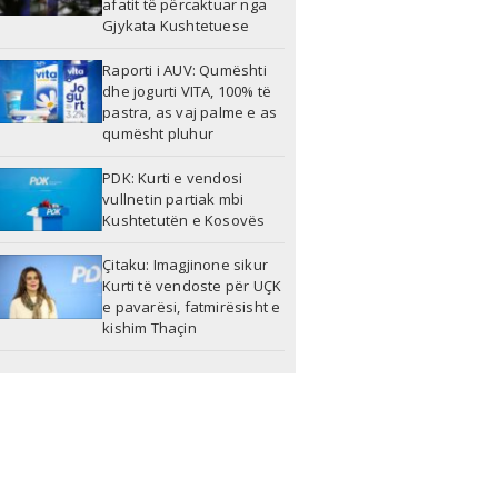
afatit të përcaktuar nga
Gjykata Kushtetuese
Raporti i AUV: Qumështi
dhe jogurti VITA, 100% të
pastra, as vaj palme e as
qumësht pluhur
PDK: Kurti e vendosi
vullnetin partiak mbi
Kushtetutën e Kosovës
Çitaku: Imagjinone sikur
Kurti të vendoste për UÇK
e pavarësi, fatmirësisht e
kishim Thaçin