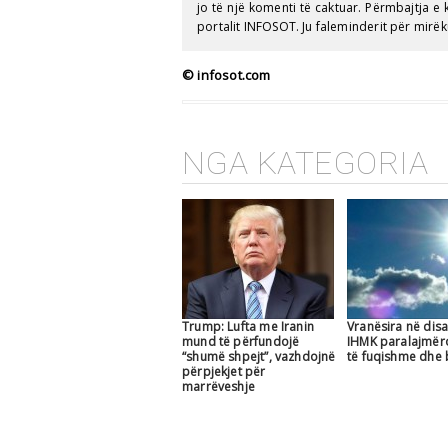
jo të një komenti të caktuar. Përmbajtja 
portalit INFOSOT. Ju faleminderit për mirëk
© infosot.com
NGA KATEGORIA
Trump: Lufta me Iranin
Vranësira në dis
mund të përfundojë
IHMK paralajmër
“shumë shpejt”, vazhdojnë
të fuqishme dhe 
përpjekjet për
marrëveshje