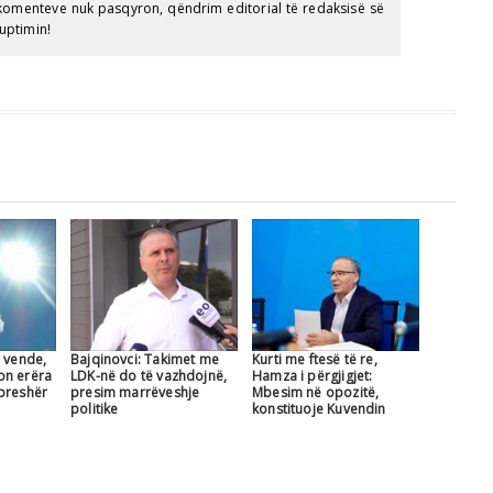
e komenteve nuk pasqyron, qëndrim editorial të redaksisë së
uptimin!
a vende,
Bajqinovci: Takimet me
Kurti me ftesë të re,
on erëra
LDK-në do të vazhdojnë,
Hamza i përgjigjet:
breshër
presim marrëveshje
Mbesim në opozitë,
politike
konstituoje Kuvendin