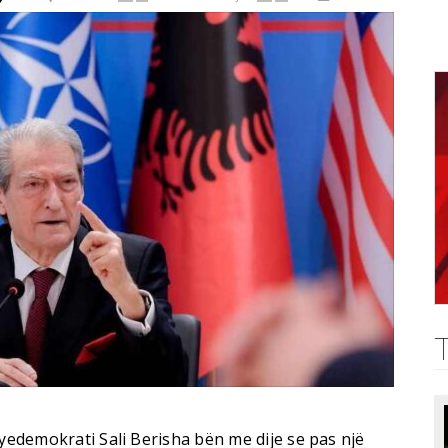
ryedemokrati Sali Berisha bën me dije se pas një