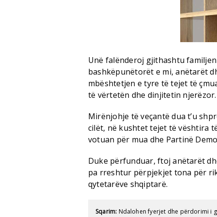
Unë falënderoj gjithashtu familjen
bashkëpunëtorët e mi, anëtarët dh
mbështetjen e tyre të tejet të çmu
të vërtetën dhe dinjitetin njerëzor.
Mirënjohje të veçantë dua t’u shpr
cilët, në kushtet tejet të vështira
votuan për mua dhe Partinë Demo
Duke përfunduar, ftoj anëtarët d
pa rreshtur përpjekjet tona për ri
qytetarëve shqiptarë.
Sqarim:
Ndalohen fyerjet dhe përdorimi i 