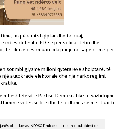
 time, miqtë e mi shqiptar dhe të huaj,
e mbështetësit e PD-së për solidaritetin dhe
ar, të cilën e dëshmuan ndaj meje në sagen time për
eh sot mbi gjysmë milioni qytetarëve shqiptarë, të
 të një autokracie elektorale dhe një narkoregjimi,
kratike.
he mbështetësit e Partisë Demokratike të vazhdojmë
kthimin e votës së lirë dhe të ardhmes së merituar të
gjuhës ofenduese. INFOSOT mban të drejtën e publikimit ose