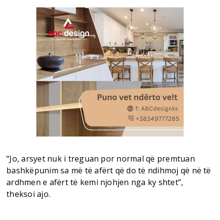
“Jo, arsyet nuk i treguan por normal që premtuan
bashkëpunim sa më të afërt që do të ndihmoj që në të
ardhmen e afërt të kemi njohjen nga ky shtet”,
theksoi ajo.