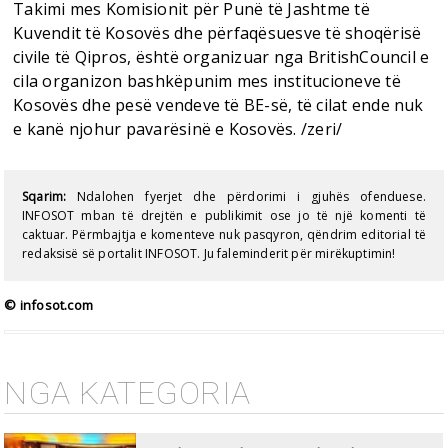
Takimi mes Komisionit për Punë të Jashtme të
Kuvendit të Kosovës dhe përfaqësuesve të shoqërisë
civile të Qipros, është organizuar nga BritishCouncil e
cila organizon bashkëpunim mes institucioneve të
Kosovës dhe pesë vendeve të BE-së, të cilat ende nuk
e kanë njohur pavarësinë e Kosovës. /zeri/
Sqarim:
Ndalohen fyerjet dhe përdorimi i gjuhës ofenduese.
INFOSOT mban të drejtën e publikimit ose jo të një komenti të
caktuar. Përmbajtja e komenteve nuk pasqyron, qëndrim editorial të
redaksisë së portalit INFOSOT. Ju faleminderit për mirëkuptimin!
© infosot.com
NGA KATEGORIA