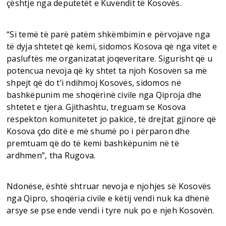
çështje nga deputetët e Kuvendit të Kosovës.
“Si temë të parë patëm shkëmbimin e përvojave nga
të dyja shtetet që kemi, sidomos Kosova që nga vitet e
pasluftës me organizatat joqeveritare. Sigurisht që u
potencua nevoja që ky shtet ta njoh Kosovën sa më
shpejt që do t’i ndihmoj Kosovës, sidomos në
bashkëpunim me shoqërinë civile nga Qiproja dhe
shtetet e tjera. Gjithashtu, treguam se Kosova
respekton komunitetet jo pakicë, të drejtat gjinore që
Kosova çdo ditë e më shumë po i përparon dhe
premtuam që do të kemi bashkëpunim në të
ardhmen”, tha Rugova.
Ndonëse, është shtruar nevoja e njohjes së Kosovës
nga Qipro, shoqëria civile e këtij vendi nuk ka dhënë
arsye se pse ende vendi i tyre nuk po e njeh Kosovën.