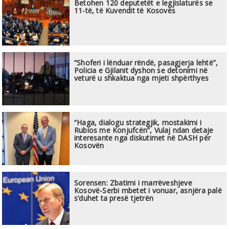
Betohen 120 deputetët e legjislaturës se
11-të, të Kuvendit të Kosovës
“Shoferi i lënduar rëndë, pasagjerja lehtë”,
Policia e Gjilanit dyshon se detonimi në
veturë u shkaktua nga mjeti shpërthyes
“Haga, dialogu strategjik, mostakimi i
Rubios me Konjufcën”, Vulaj ndan detaje
interesante nga diskutimet në DASH për
Kosovën
Sorensen: Zbatimi i marrëveshjeve
Kosovë-Serbi mbetet i vonuar, asnjëra palë
s’duhet ta presë tjetrën