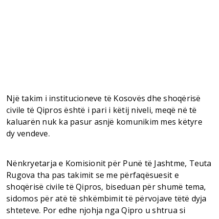
Një takim i institucioneve të Kosovës dhe shoqërisë
civile të Qipros është i pari i këtij niveli, meqë në të
kaluarën nuk ka pasur asnjë komunikim mes këtyre
dy vendeve.
Nënkryetarja e Komisionit për Punë të Jashtme, Teuta
Rugova tha pas takimit se me përfaqësuesit e
shoqërisë civile të Qipros, biseduan për shumë tema,
sidomos për atë të shkëmbimit të përvojave tëtë dyja
shteteve. Por edhe njohja nga Qipro u shtrua si