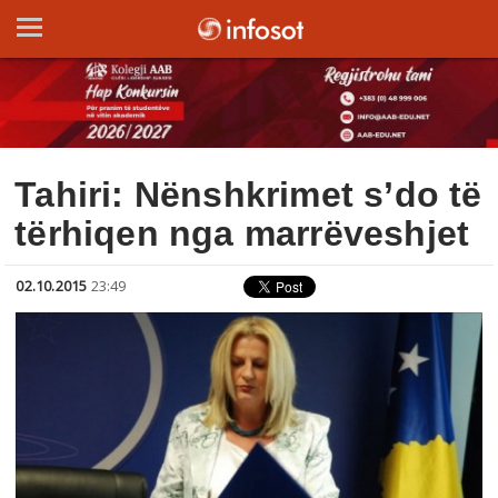
Tahiri: Nënshkrimet s’do të
tërhiqen nga marrëveshjet
02.10.2015
23:49