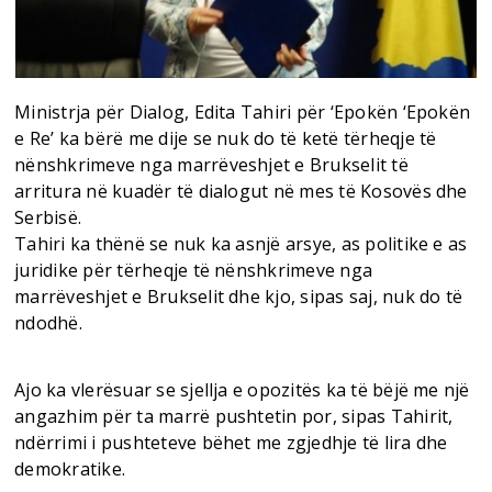
Ministrja për Dialog, Edita Tahiri për ‘Epokën ‘Epokën
e Re’ ka bërë me dije se nuk do të ketë tërheqje të
nënshkrimeve nga marrëveshjet e Brukselit të
arritura në kuadër të dialogut në mes të Kosovës dhe
Serbisë.
Tahiri ka thënë se nuk ka asnjë arsye, as politike e as
juridike për tërheqje të nënshkrimeve nga
marrëveshjet e Brukselit dhe kjo, sipas saj, nuk do të
ndodhë.
Ajo ka vlerësuar se sjellja e opozitës ka të bëjë me një
angazhim për ta marrë pushtetin por, sipas Tahirit,
ndërrimi i pushteteve bëhet me zgjedhje të lira dhe
demokratike.