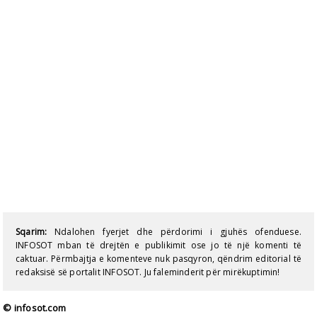
Sqarim:
Ndalohen fyerjet dhe përdorimi i gjuhës ofenduese.
INFOSOT mban të drejtën e publikimit ose jo të një komenti të
caktuar. Përmbajtja e komenteve nuk pasqyron, qëndrim editorial të
redaksisë së portalit INFOSOT. Ju faleminderit për mirëkuptimin!
© infosot.com