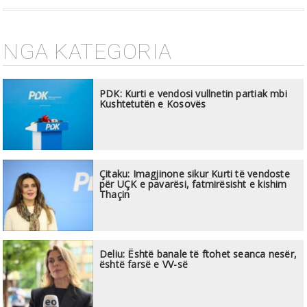
NGA KATEGORIA
PDK: Kurti e vendosi vullnetin partiak mbi
Kushtetutën e Kosovës
Çitaku: Imagjinone sikur Kurti të vendoste
për UÇK e pavarësi, fatmirësisht e kishim
Thaçin
Deliu: Është banale të ftohet seanca nesër,
është farsë e VV-së