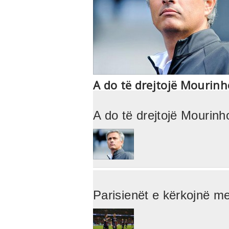
A do të drejtojë Mourinho
A do të drejtojë Mourinh
Parisienët e kërkojnë m