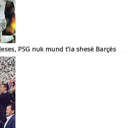
Jeses, PSG nuk mund t’ia shesë Barçës