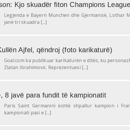
son: Kjo skuadër fiton Champions Leagu
Legjenda e Bayern Munchen dhe Gjermanisë, Lothar
janë tri skuadra [...]
llën Ajfel, qëndroj (foto karikaturë)
Goal.com ka publikuar karikaturën e ditës, ku personazh
Zlatan Ibrahimovic. Reprezentuesi [...]
8 javë para fundit të kampionatit
Paris Saint Germanini është shpallur kampion i Fra
kampionati pasi e [...]