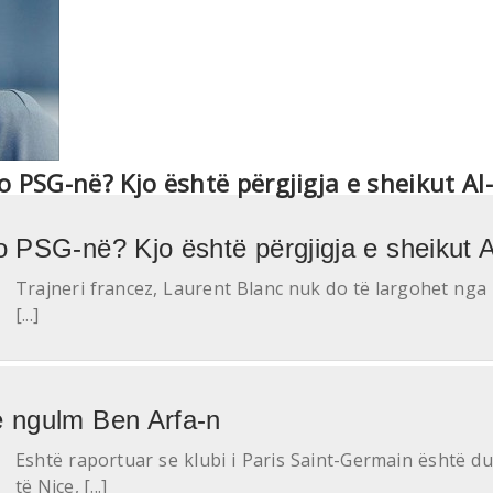
 PSG-në? Kjo është përgjigja e sheikut Al-
o PSG-në? Kjo është përgjigja e sheikut Al
Trajneri francez, Laurent Blanc nuk do të largohet ng
[...]
e ngulm Ben Arfa-n
Eshtë raportuar se klubi i Paris Saint-Germain është d
të Nice, [...]