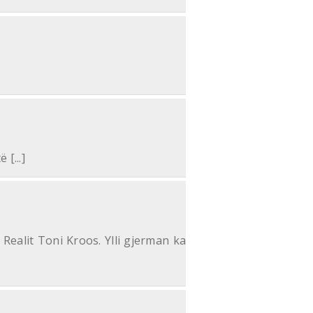
[...]
Realit Toni Kroos. Ylli gjerman ka