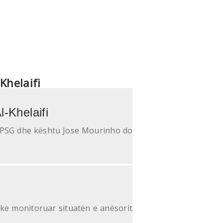
Khelaifi
-Khelaifi
a PSG dhe kështu Jose Mourinho do
uke monitoruar situatën e anësorit