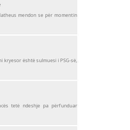
e
 Matheus mendon se për momentin
i kryesor është sulmuesi i PSG-së,
ncës tetë ndeshje pa përfunduar