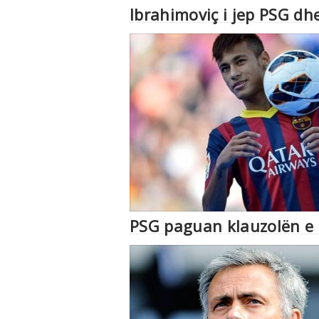
Ibrahimoviç i jep PSG dh
PSG paguan klauzolën e