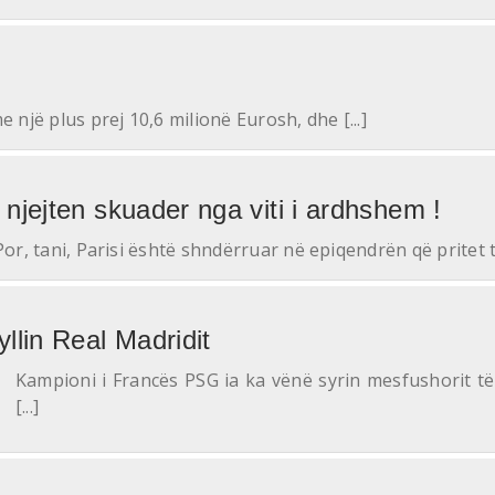
me një plus prej 10,6 milionë Eurosh, dhe [...]
njejten skuader nga viti i ardhshem !
 Por, tani, Parisi është shndërruar në epiqendrën që pritet të 
llin Real Madridit
Kampioni i Francës PSG ia ka vënë syrin mesfushorit të 
[...]