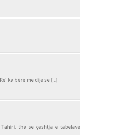
’ ka bërë me dije se [...]
Tahiri, tha se çështja e tabelave