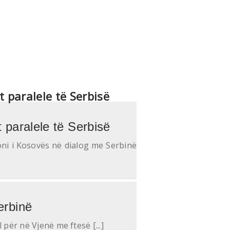
t paralele të Serbisë
t paralele të Serbisë
ioni i Kosovës në dialog me Serbinë
erbinë
 për në Vjenë me ftesë [...]