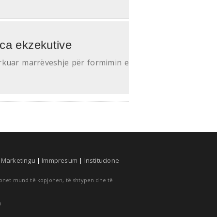
nca ekzekutive
kuar marrëveshje për formimin e
|
Marketingu
|
Immpresum
|
Institucione
cionet mund të kopjohen, të shtypen dhe të
m