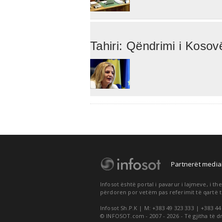
Tahiri: Qëndrimi i Kosov
Partnerët medial
Infosot është portal i pavarur i lajmeve, i 
përdoren por vetëm pas referimit të qartë t
Infosot Sh.P.K | M: +383 49 323 333 | +383 44
© INFOSOT.com - 2007 - 2026 - Të gjitha të d