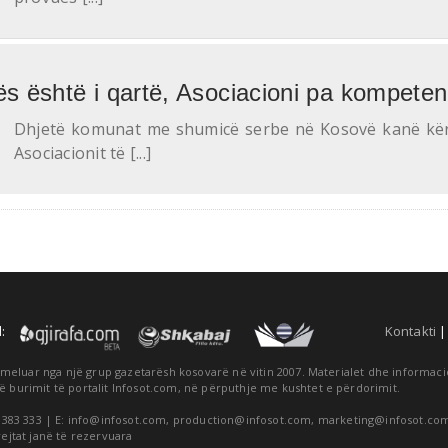
ës është i qartë, Asociacioni pa kompete
Dhjetë komunat me shumicë serbe në Kosovë kanë kër
Asociacionit të [...]
:
Kontakti
themeluar nga një grup gazetarësh kosovarë në vitin 2007. Materialet dhe informa
ë burimit të portalit Infosot.com, në përputhje me kushtet e përdorimit.
 383 333 | E:
info@infosot.com
,
production@infosot.com
,
marketing@infosot.co
rejtat janë të rezervuara