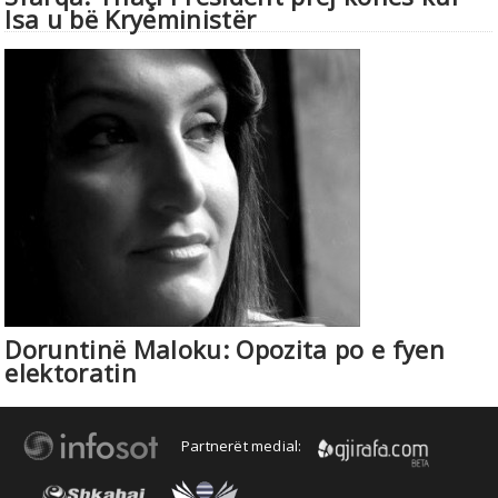
Isa u bë Kryeministër
Doruntinë Maloku: Opozita po e fyen
elektoratin
Partnerët medial: