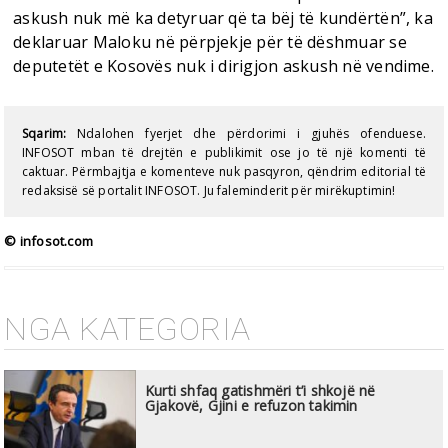
askush nuk më ka detyruar që ta bëj të kundërtën”, ka
deklaruar Maloku në përpjekje për të dëshmuar se
deputetët e Kosovës nuk i dirigjon askush në vendime.
Sqarim:
Ndalohen fyerjet dhe përdorimi i gjuhës ofenduese.
INFOSOT mban të drejtën e publikimit ose jo të një komenti të
caktuar. Përmbajtja e komenteve nuk pasqyron, qëndrim editorial të
redaksisë së portalit INFOSOT. Ju faleminderit për mirëkuptimin!
© infosot.com
NGA KATEGORIA
Kurti shfaq gatishmëri t’i shkojë në
Gjakovë, Gjini e refuzon takimin