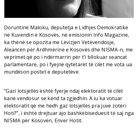
Doruntinë Maloku, deputetja e Lidhjes Demokratike
në Kuvendin e Kosovës, në emisionin Info Magazine,
ka thënë se opozita me Lëvizjen Vetëvendosje,
Aleancën për Ardhmërinë e Kosovës dhe NISMA-n, me
veprimet që po i ndërmarrin për t’i bllokuar seancat
parlamentare, po i fyejnë qytetarët të cilët me vota ua
mundëson postet e deputetëve.
“Gazi lotsjellës është fyerje ndaj elektoratit të cilët
kanë vendosur se kënd ta zgjedhin. A iu ka votuar
elektoratit që me hedh gaz lotsjellës pra juve zotëri
Hoti?”, i është drejtuar ajo bashkëbiseduesit të saj nga
NISMA për Kosovën, Enver Hotit.