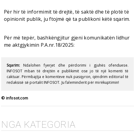
Për hir të informimit të drejtë, të saktë dhe të plotë të
opinionit publik, ju ftojmë që ta publikoni këtë sqarim.
Për më tepër, bashkëngjitur gjeni komunikatën lidhur
me aktgjykimin P.A.nr.18/2025:
Sqarim:
Ndalohen fyerjet dhe përdorimi i gjuhës ofenduese.
INFOSOT mban të drejtën e publikimit ose jo të një komenti të
caktuar. Përmbajtja e komenteve nuk pasqyron, qëndrim editorial të
redaksisë së portalit INFOSOT. Ju faleminderit për mirëkuptimin!
© infosot.com
NGA KATEGORIA