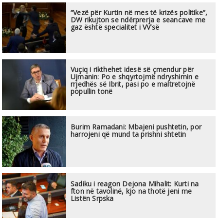
“Vezë për Kurtin në mes të krizës politike”,
DW rikujton se ndërprerja e seancave me
gaz është specialitet i VV’së
Vuçiq i rikthehet idesë së çmendur për
Ujmanin: Po e shqyrtojmë ndryshimin e
rrjedhës së Ibrit, pasi po e maltretojnë
popullin tonë
Burim Ramadani: Mbajeni pushtetin, por
harrojeni që mund ta prishni shtetin
Sadiku i reagon Dejona Mihalit: Kurti na
fton në tavolinë, kjo na thotë jeni me
Listën Srpska