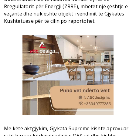
Rregullatorit për Energji (ZRRE), mbetet një çështje e
veçantë dhe nuk është objekt i vendimit të Gjykatës
Kushtetuese për të cilin po raportohet.
Me këtë aktgjykim, Gjykata Supreme kishte aprovuar
si të bazuar kërkesëpadinë e OEK-së dhe kishte: