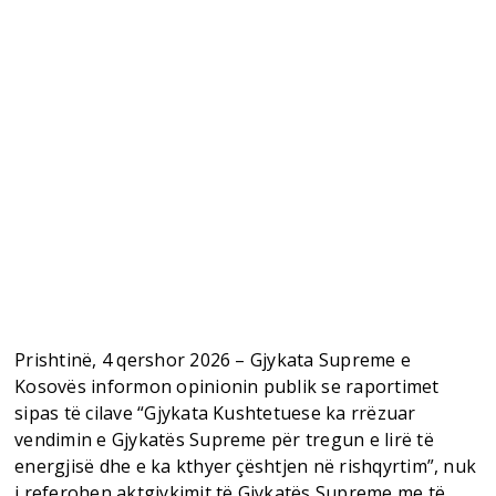
Prishtinë, 4 qershor 2026 – Gjykata Supreme e
Kosovës informon opinionin publik se raportimet
sipas të cilave “Gjykata Kushtetuese ka rrëzuar
vendimin e Gjykatës Supreme për tregun e lirë të
energjisë dhe e ka kthyer çështjen në rishqyrtim”, nuk
i referohen aktgjykimit të Gjykatës Supreme me të