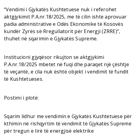
“Vendimi i Gjykatës Kushtetuese nuk i referohet
aktgjykimit P.A.nr.18/2025, me të cilin ishte aprovuar
padia administrative e Odës Ekonomike të Kosovës
kundër Zyrës së Rregullatorit për Energji (ZRRE)”,
thuhet në sqarimin e Gjykatës Supreme.
Institucioni gjyqësor rikujton se aktgjykimi
P.A.nr.18/2025 mbetet në fuqi dhe paraqet një çështje
të veçantë, e cila nuk është objekt i vendimit të fundit
të Kushtetueses.
Postimi i plotë:
Sqarim lidhur me vendimin e Gjykatës Kushtetuese për
kthimin në rishqyrtim të vendimit të Gjykatës Supreme
për tregun e lirë të energjisë elektrike