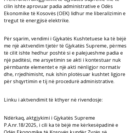
cilin ishte aprovuar padia administrative e Odës
Ekonomike të Kosovës (OEK) lidhur me liberalizimin e
tregut të energjisë elektrike.
Për sqarim, vendimi i Gjykatës Kushtetuese ka të bëjë
me një aktvendim tjetër të Gjykatës Supreme, përmes
të cilit ishte hedhur poshtë si e palejueshme padia e
një paditësi, me arsyetimin se akti i kontestuar nuk
përmbante elementet e një akti nënligjor normativ
dhe, rrjedhimisht, nuk ishin plotësuar kushtet ligjore
për shqyrtimin e tij në procedurë administrative.
Linku i aktvendimit të kthyer në rivendosje:
Ndërkaq, aktgjykimi i Gjykatës Supreme
P.A.nr.18/2025, i cili ka të bëjë me kërkesëpadinë e
Odës Ekonomike të Kosovës kundër Zyrës së