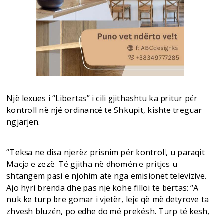
Një lexues i “Libertas” i cili gjithashtu ka pritur për
kontroll në një ordinancë të Shkupit, kishte treguar
ngjarjen.
“Teksa ne disa njerëz prisnim për kontroll, u paraqit
Macja e zezë. Të gjitha në dhomën e pritjes u
shtangëm pasi e njohim atë nga emisionet televizive.
Ajo hyri brenda dhe pas një kohe filloi të bërtas: “A
nuk ke turp bre gomar i vjetër, leje që më detyrove ta
zhvesh bluzën, po edhe do më prekësh. Turp të kesh,