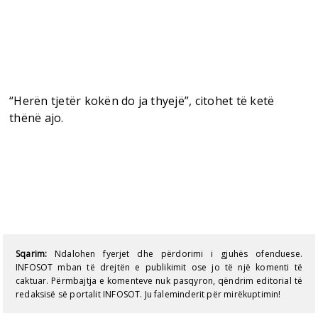
“Herën tjetër kokën do ja thyejë”, citohet të ketë
thënë ajo.
Sqarim:
Ndalohen fyerjet dhe përdorimi i gjuhës ofenduese.
INFOSOT mban të drejtën e publikimit ose jo të një komenti të
caktuar. Përmbajtja e komenteve nuk pasqyron, qëndrim editorial të
redaksisë së portalit INFOSOT. Ju faleminderit për mirëkuptimin!