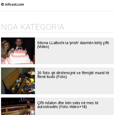
© infosot.com
NGA KATEGORIA
Edona LLalloshi ia ‘prish’ dasmën këtij çifti
(Video)
20 foto që dëshmojnë se fëmijët mund të
flenë kudo (Foto)
Çifti ndalon dhe bën seks në mes të
autostradës (Foto-Video+18)