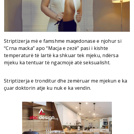
Striptizerja më e famshme maqedonase e njohur si
“Crna macka” apo “Macja e zezë” pasi i kishte
temperaturë të lartë ka shkuar tek mjeku, ndërsa
mjeku ka tentuar të ngacmojë atë seksualisht.
Striptizerja e tronditur dhe zemëruar me mjekun e ka
çuar doktorin atje ku nuk e ka vendin.