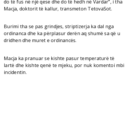
do të fus në një qese dhe do të hedh në Vardar”, i tha
Macja, doktorit të kallur, transmeton TetovaSot.
Burimi tha se pas grindjes, striptizerja ka dal nga
ordinanca dhe ka përplasur derën aq shumë sa që u
dridhen dhe muret e ordinancës.
Macja ka pranuar se kishte pasur temperaturë të
lartë dhe kishte qenë te mjeku, por nuk komentoi mbi
incidentin.