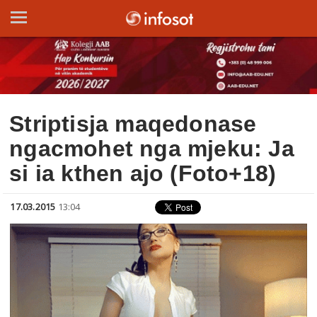
Striptisja maqedonase
ngacmohet nga mjeku: Ja
si ia kthen ajo (Foto+18)
17.03.2015
13:04