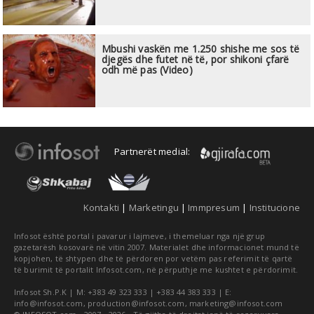
Mbushi vaskën me 1.250 shishe me sos të
djegës dhe futet në të, por shikoni çfarë
odh më pas (Video)
Partnerët medial:
Kontakti
|
Marketingu
|
Immpresum
|
Institucione
Infosot është portal i pavarur i lajmeve, i themeluar nga një grup
gazetarësh kosovarë në vitin 2007. Materialet dhe informacionet mund të
kopjohen, të shtypen dhe të përdoren por vetëm pas referimit të qartë
të burimit të portalit Infosot.com, në përputhje me kushtet e përdorimit.
Infosot Sh.P.K | M: +383 49 323 333 | +383 44 383 333 | E:
info@infosot.com
,
production@infosot.com
,
marketing@infosot.com