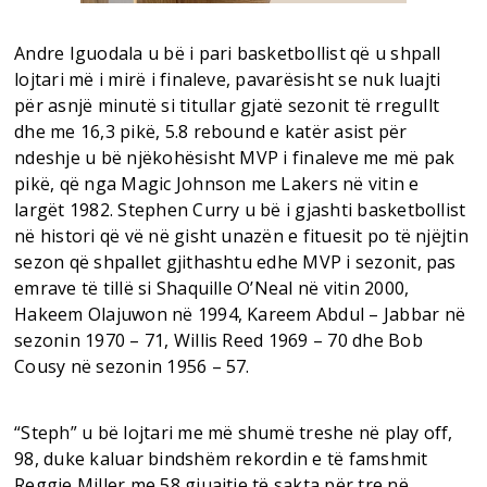
Andre Iguodala u bë i pari basketbollist që u shpall
lojtari më i mirë i finaleve, pavarësisht se nuk luajti
për asnjë minutë si titullar gjatë sezonit të rregullt
dhe me 16,3 pikë, 5.8 rebound e katër asist për
ndeshje u bë njëkohësisht MVP i finaleve me më pak
pikë, që nga Magic Johnson me Lakers në vitin e
largët 1982. Stephen Curry u bë i gjashti basketbollist
në histori që vë në gisht unazën e fituesit po të njëjtin
sezon që shpallet gjithashtu edhe MVP i sezonit, pas
emrave të tillë si Shaquille O’Neal në vitin 2000,
Hakeem Olajuwon në 1994, Kareem Abdul – Jabbar në
sezonin 1970 – 71, Willis Reed 1969 – 70 dhe Bob
Cousy në sezonin 1956 – 57.
“Steph” u bë lojtari me më shumë treshe në play off,
98, duke kaluar bindshëm rekordin e të famshmit
Reggie Miller me 58 gjuajtje të sakta për tre në