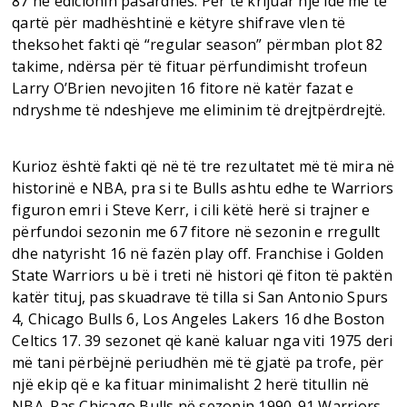
87 në edicionin pasardhës. Për të krijuar një ide më të
qartë për madhështinë e këtyre shifrave vlen të
theksohet fakti që “regular season” përmban plot 82
takime, ndërsa për të fituar përfundimisht trofeun
Larry O’Brien nevojiten 16 fitore në katër fazat e
ndryshme të ndeshjeve me eliminim të drejtpërdrejtë.
Kurioz është fakti që në të tre rezultatet më të mira në
historinë e NBA, pra si te Bulls ashtu edhe te Warriors
figuron emri i Steve Kerr, i cili këtë herë si trajner e
përfundoi sezonin me 67 fitore në sezonin e rregullt
dhe natyrisht 16 në fazën play off. Franchise i Golden
State Warriors u bë i treti në histori që fiton të paktën
katër tituj, pas skuadrave të tilla si San Antonio Spurs
4, Chicago Bulls 6, Los Angeles Lakers 16 dhe Boston
Celtics 17. 39 sezonet që kanë kaluar nga viti 1975 deri
më tani përbëjnë periudhën më të gjatë pa trofe, për
një ekip që e ka fituar minimalisht 2 herë titullin në
NBA. Pas Chicago Bulls në sezonin 1990-91 Warriors