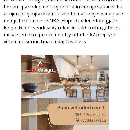
bëhen i pari ekip që fitojnë titullin me një skuadër ku
asnjëri prej lojtarëve nuk kishte marrë pjesë më parë
në një fazë finale të NBA. Ekipi i Golden State gjatë
këtij edicioni vendosi dy rekorde: 240 kosha gjithsej,
me vlerën e tre pikëve në play off dhe 67 prej tyre
vetëm në serinë finale ndaj Cavaliers.