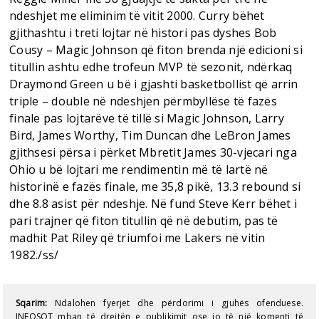
ndeshjet me eliminim të vitit 2000. Curry bëhet
gjithashtu i treti lojtar në histori pas dyshes Bob
Cousy – Magic Johnson që fiton brenda një edicioni si
titullin ashtu edhe trofeun MVP të sezonit, ndërkaq
Draymond Green u bë i gjashti basketbollist që arrin
triple – double në ndeshjen përmbyllëse të fazës
finale pas lojtarëve të tillë si Magic Johnson, Larry
Bird, James Worthy, Tim Duncan dhe LeBron James
gjithsesi përsa i përket Mbretit James 30-vjecari nga
Ohio u bë lojtari me rendimentin më të lartë në
historinë e fazës finale, me 35,8 pikë, 13.3 rebound si
dhe 8.8 asist për ndeshje. Në fund Steve Kerr bëhet i
pari trajner që fiton titullin që në debutim, pas të
madhit Pat Riley që triumfoi me Lakers në vitin
1982./ss/
Sqarim:
Ndalohen fyerjet dhe përdorimi i gjuhës ofenduese.
INFOSOT mban të drejtën e publikimit ose jo të një komenti të