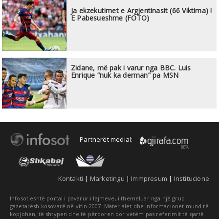
Ja ekzekutimet e Argjentinasit (66 Viktima) !
E Pabesueshme (FOTO)
Zidane, më pak i varur nga BBC. Luis
Enrique “nuk ka derman” pa MSN
Partnerët medial:
Kontakti
|
Marketingu
|
Immpresum
|
Institucione
Infosot është portal i pavarur i lajmeve, i themeluar nga një grup
gazetarësh kosovarë në vitin 2007. Materialet dhe informacionet mund të
kopjohen, të shtypen dhe të përdoren por vetëm pas referimit të qartë