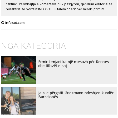
caktuar. Përmbajtja e komenteve nuk pasqyron, qëndrim editorial të
redaksisë së portalit INFOSOT. Ju faleminderit për mirëkuptimin!
© infosot.com
NGA KATEGORIA
Ermir Lenjani ka një mesazh për Rennes
dhe tifozët e saj
Ja si e përgatit Griezmann ndeshjen kundër
Barcelonës