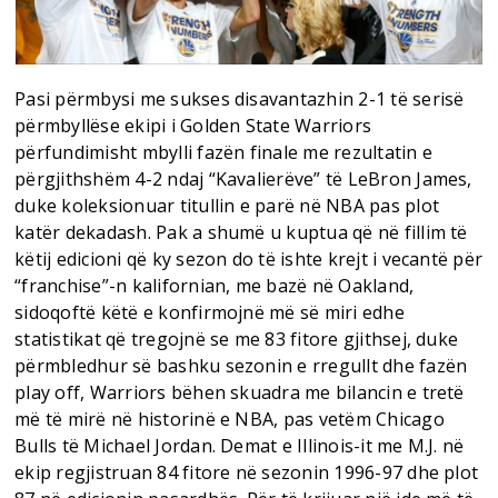
Pasi përmbysi me sukses disavantazhin 2-1 të serisë
përmbyllëse ekipi i Golden State Warriors
përfundimisht mbylli fazën finale me rezultatin e
përgjithshëm 4-2 ndaj “Kavalierëve” të LeBron James,
duke koleksionuar titullin e parë në NBA pas plot
katër dekadash. Pak a shumë u kuptua që në fillim të
këtij edicioni që ky sezon do të ishte krejt i vecantë për
“franchise”-n kalifornian, me bazë në Oakland,
sidoqoftë këtë e konfirmojnë më së miri edhe
statistikat që tregojnë se me 83 fitore gjithsej, duke
përmbledhur së bashku sezonin e rregullt dhe fazën
play off, Warriors bëhen skuadra me bilancin e tretë
më të mirë në historinë e NBA, pas vetëm Chicago
Bulls të Michael Jordan. Demat e Illinois-it me M.J. në
ekip regjistruan 84 fitore në sezonin 1996-97 dhe plot