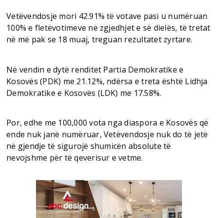
Vetëvendosje mori 42.91% të votave pasi u numëruan
100% e fletëvotimeve në zgjedhjet e së dielës, të tretat
në më pak se 18 muaj, treguan rezultatet zyrtare.
Në vendin e dytë renditet Partia Demokratike e
Kosovës (PDK) me 21.12%, ndërsa e treta është Lidhja
Demokratike e Kosovës (LDK) me 17.58%.
Por, edhe me 100,000 vota nga diaspora e Kosovës që
ende nuk janë numëruar, Vetëvendosje nuk do të jetë
në gjendje të sigurojë shumicën absolute të
nevojshme për të qeverisur e vetme.