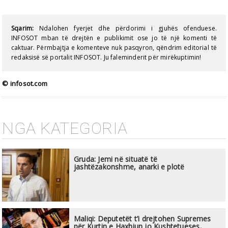
Sqarim:
Ndalohen fyerjet dhe përdorimi i gjuhës ofenduese.
INFOSOT mban të drejtën e publikimit ose jo të një komenti të
caktuar. Përmbajtja e komenteve nuk pasqyron, qëndrim editorial të
redaksisë së portalit INFOSOT. Ju faleminderit për mirëkuptimin!
© infosot.com
NGA KATEGORIA
Gruda: Jemi në situatë të
jashtëzakonshme, anarki e plotë
Maliqi: Deputetët t’i drejtohen Supremes
për Kurtin e Haxhiun jo Kushtetueses,