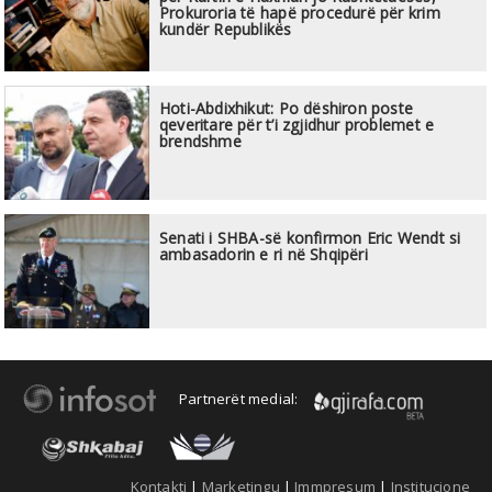
Prokuroria të hapë procedurë për krim
kundër Republikës
Hoti-Abdixhikut: Po dëshiron poste
qeveritare për t’i zgjidhur problemet e
brendshme
Senati i SHBA-së konfirmon Eric Wendt si
ambasadorin e ri në Shqipëri
Partnerët medial:
Kontakti
|
Marketingu
|
Immpresum
|
Institucione