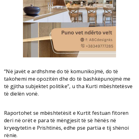
“Në javët e ardhshme do të komunikojmë, do të
takohemi me opozitën dhe do të bashkëpunojmë me
të gjitha subjektet politike”, u tha Kurti mbështetësve
të dielën vonë.
Raportohet se mbështetësit e Kurtit festuan fitoren
deri në orët e para të mëngjesit të së hënës në
kryeqytetin e Prishtinës, edhe pse partia e tij shënoi
rënie.