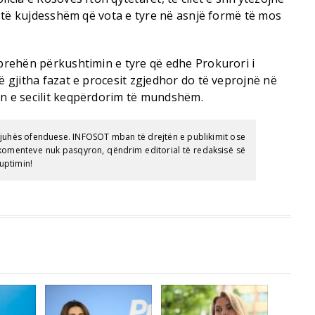
në të kujdesshëm që vota e tyre në asnjë formë të mos
hprehën përkushtimin e tyre që edhe Prokurori i
ë gjitha fazat e procesit zgjedhor do të veprojnë në
in e secilit keqpërdorim të mundshëm.
gjuhës ofenduese. INFOSOT mban të drejtën e publikimit ose
e komenteve nuk pasqyron, qëndrim editorial të redaksisë së
uptimin!