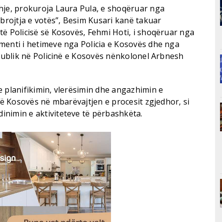
hje, prokuroja Laura Pula, e shoqëruar nga
Mbrojtja e votës”, Besim Kusari kanë takuar
të Policisë së Kosovës, Fehmi Hoti, i shoqëruar nga
menti i hetimeve nga Policia e Kosovës dhe nga
 Publik në Policinë e Kosovës nënkolonel Arbnesh
e planifikimin, vlerësimin dhe angazhimin e
 së Kosovës në mbarëvajtjen e procesit zgjedhor, si
nimin e aktiviteteve të përbashkëta.