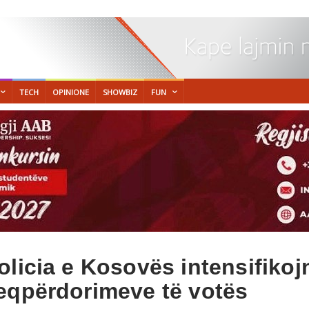
TECH
OPINIONE
SHOWBIZ
FUN
olicia e Kosovës intensifikoj
eqpërdorimeve të votës