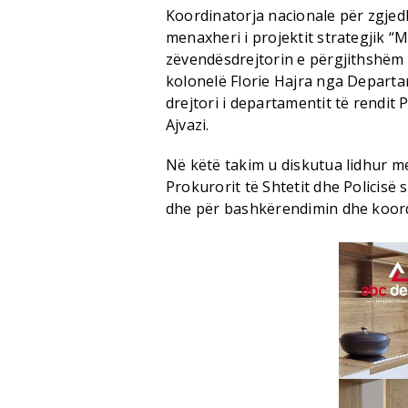
Koordinatorja nacionale për zgjed
menaxheri i projektit strategjik “
zëvendësdrejtorin e përgjithshëm 
kolonelë Florie Hajra nga Departa
drejtori i departamentit të rendit
Ajvazi.
Në këtë takim u diskutua lidhur m
Prokurorit të Shtetit dhe Policisë
dhe për bashkërendimin dhe koordi