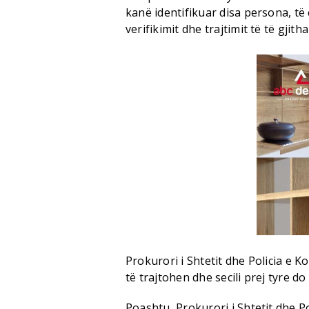
kanë identifikuar disa persona, të 
verifikimit dhe trajtimit të të gjit
Prokurori i Shtetit dhe Policia e K
të trajtohen dhe secili prej tyre d
Poashtu, Prokurori i Shtetit dhe Po