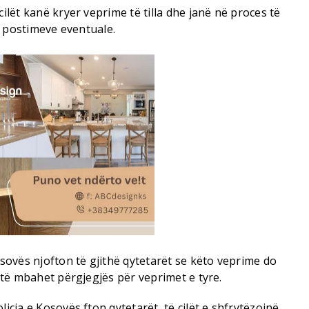
cilët kanë kryer veprime të tilla dhe janë në proces të
ha postimeve eventuale.
osovës njofton të gjithë qytetarët se këto veprime do
o të mbahet përgjegjës për veprimet e tyre.
licia e Kosovës fton qytetarët, të cilët e shfrytëzojnë