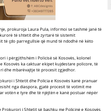
hje, prokuroja Laura Pula, informoi se tashmë janë të
urorë të shtetit dhe zyrtarë të sistemit
mit të çdo parregullsie që mund të ndodhë në këto
ri i përgjithshëm i Policisë së Kosovës, kolonel
 e Kosovës ka caktuar ekipet kujdestare policore, të
uri dhe mbarëvajtje të procesit zgjedhor.
rokuroi i Shtetit dhe Policia e Kosovës kanë pranuar
esisht nga diaspora, gjatë procesit të votimit me
ar votën e tyre dhe të njëjtën e kanë postuar nëpër
 Prokurori i Shtetit së bashku me Policinë e Kosovës