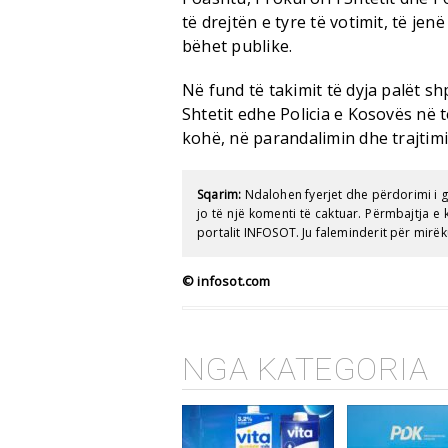
të drejtën e tyre të votimit, të je
bëhet publike.
Në fund të takimit të dyja palët s
Shtetit edhe Policia e Kosovës në t
kohë, në parandalimin dhe trajtim
Sqarim:
Ndalohen fyerjet dhe përdorimi i 
jo të një komenti të caktuar. Përmbajtja 
portalit INFOSOT. Ju faleminderit për mirëk
© infosot.com
NGA KATEGORIA