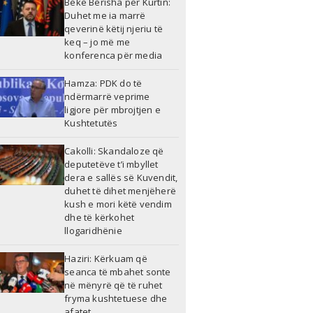
Bekë Berisha për Kurtin:
Duhet me ia marrë
qeverinë këtij njeriu të
keq – jo më me
konferenca për media
Hamza: PDK do të
ndërmarrë veprime
ligjore për mbrojtjen e
Kushtetutës
Cakolli: Skandaloze që
deputetëve t’i mbyllet
dera e sallës së Kuvendit,
duhet të dihet menjëherë
kush e mori këtë vendim
dhe të kërkohet
llogaridhënie
Haziri: Kërkuam që
seanca të mbahet sonte
në mënyrë që të ruhet
fryma kushtetuese dhe
afatet