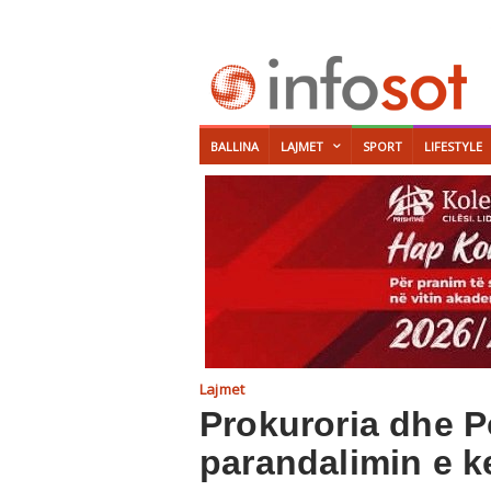
BALLINA
LAJMET
SPORT
LIFESTYLE
Lajmet
Prokuroria dhe P
parandalimin e k