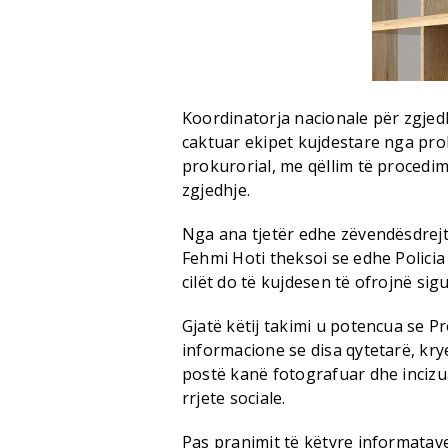
Koordinatorja nacionale për zgjed
caktuar ekipet kujdestare nga prok
prokurorial, me qëllim të procedi
zgjedhje.
Nga ana tjetër edhe zëvendësdrejto
Fehmi Hoti theksoi se edhe Policia
cilët do të kujdesen të ofrojnë sig
Gjatë këtij takimi u potencua se P
informacione se disa qytetarë, kry
postë kanë fotografuar dhe incizu
rrjete sociale.
Pas pranimit të këtyre informatave