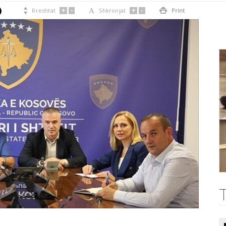
+
-
+
-

Rreshtat
A
Shkronjat

Print