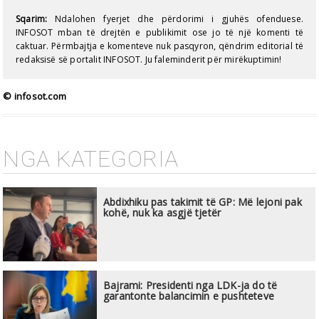
Sqarim:
Ndalohen fyerjet dhe përdorimi i gjuhës ofenduese.
INFOSOT mban të drejtën e publikimit ose jo të një komenti të
caktuar. Përmbajtja e komenteve nuk pasqyron, qëndrim editorial të
redaksisë së portalit INFOSOT. Ju faleminderit për mirëkuptimin!
© infosot.com
NGA KATEGORIA
Abdixhiku pas takimit të GP: Më lejoni pak
kohë, nuk ka asgjë tjetër
Bajrami: Presidenti nga LDK-ja do të
garantonte balancimin e pushteteve