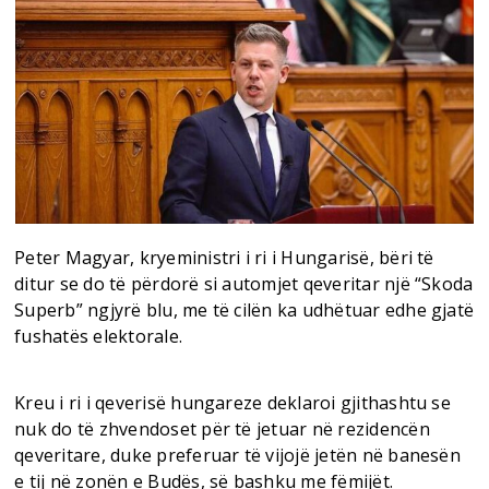
Peter Magyar, kryeministri i ri i Hungarisë, bëri të
ditur se do të përdorë si automjet qeveritar një “Skoda
Superb” ngjyrë blu, me të cilën ka udhëtuar edhe gjatë
fushatës elektorale.
Kreu i ri i qeverisë hungareze deklaroi gjithashtu se
nuk do të zhvendoset për të jetuar në rezidencën
qeveritare, duke preferuar të vijojë jetën në banesën
e tij në zonën e Budës, së bashku me fëmijët.