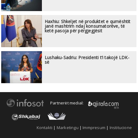
Haxhiu: Shkeljet në produktet e qumështit
janë mashtrim ndaj konsumatorëve, të
ketë pasoja për përgjegjësit
Lushaku-Sadriu: Presidenti t’i takojë LDK-
së
Partnerët medial:
Kontakti
|
Marketingu
|
Immpresum
|
Institucione