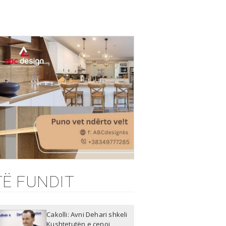
TË FUNDIT
Cakolli: Avni Dehari shkeli
Kushtetutën e cenoi