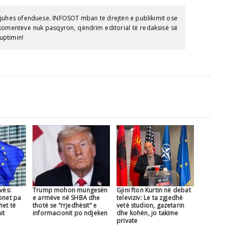
gjuhës ofenduese. INFOSOT mban të drejtën e publikimit ose
e komenteve nuk pasqyron, qëndrim editorial të redaksisë së
uptimin!
vës:
Trump mohon mungesën
Gjini fton Kurtin në debat
onet pa
e armëve në SHBA dhe
televiziv: Le ta zgjedhë
het të
thotë se “rrjedhësit” e
vetë studion, gazetarin
it
informacionit po ndjeken
dhe kohën, jo takime
private