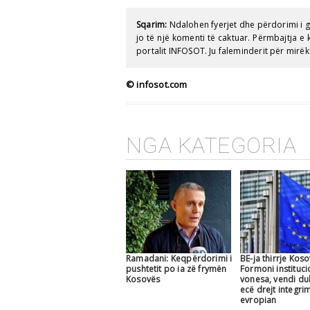
Sqarim:
Ndalohen fyerjet dhe përdorimi i 
jo të një komenti të caktuar. Përmbajtja 
portalit INFOSOT. Ju faleminderit për mirëk
© infosot.com
NGA KATEGORIA
Ramadani: Keqpërdorimi i
BE-ja thirrje Koso
pushtetit po ia zë frymën
Formoni instituci
Kosovës
vonesa, vendi du
ecë drejt integrim
evropian