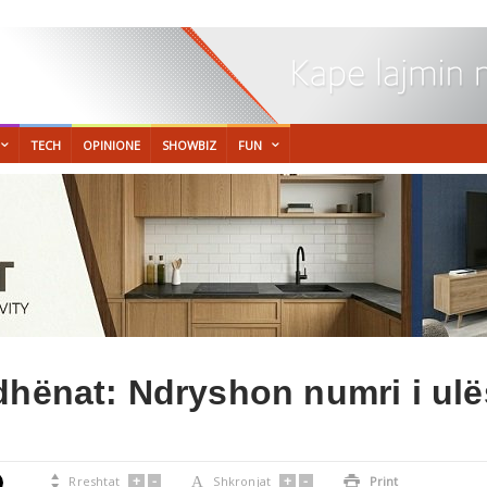
TECH
OPINIONE
SHOWBIZ
FUN
dhënat: Ndryshon numri i ulë
+
-
+
-

Rreshtat
A
Shkronjat

Print