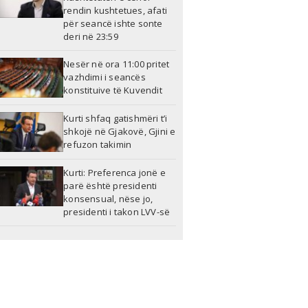
rendin kushtetues, afati
për seancë ishte sonte
deri në 23:59
Nesër në ora 11:00 pritet
vazhdimi i seancës
konstituive të Kuvendit
Kurti shfaq gatishmëri t’i
shkojë në Gjakovë, Gjini e
refuzon takimin
Kurti: Preferenca jonë e
parë është presidenti
konsensual, nëse jo,
presidenti i takon LVV-së