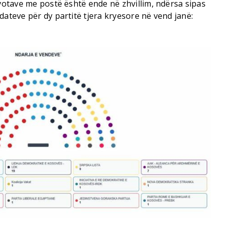
 votave me postë është ende në zhvillim, ndërsa sipas
dateve për dy partitë tjera kryesore në vend janë: