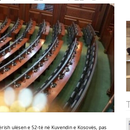
ërish ulësen e 52-të në Kuvendin e Kosovës, pas