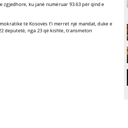
eve zgjedhore, ku janë numëruar 93.63 për qind e
mokratike të Kosovës t’i merret një mandat, duke e
22 deputetë, nga 23 që kishte, transmeton