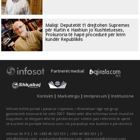
Maliqi: Deputetët t’i drejtohen Supremes
për Kurtin e Haxhiun jo Kushtetueses,
Prokuroria të hapë procedurë për krim
kundër Republikës
Partnerët medial:
Kontakti
|
Marketingu
|
Immpresum
|
Institucione
Infosot është portal i pavarur i lajmeve, i themeluar nga një grup
gazetarësh kosovarë në vitin 2007. Materialet dhe informacionet mund të
kopjohen, të shtypen dhe të përdoren por vetëm pas referimit të qartë
të burimit të portalit Infosot.com, në përputhje me kushtet e përdorimit.
Infosot Sh.P.K | M: +383 49 323 333 | +383 44 383 333 | E:
info@infosot.com
,
production@infosot.com
,
marketing@infosot.com