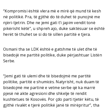
“Kompromisi është vlera më e mirë që mund të kesh
në politikë. Pra, të gjithë do të duhet të punojnë me
njëri-tjetrin. Dhe ne jemi gati t’i japim vendit tonë
pikërisht këtë”, u shpreh ajo, duke saktësuar se është
herët të thuhet se si do të sillen partitë e tjera.
Osmani tha se LDK është e gatshme të ulet dhe të
bisedojë me partitë politike, duke përjashtuar Listën
Serbe.
“Jemi gati të ulemi dhe të bisedojmë me partitë
politike, partitë e shumicës. Natyrisht, nuk duam të
bisedojmë me partinë e vetme serbe që ka marrë
pjesë në akte agresioni dhe shkelje të rendit
kushtetues të Kosovës. Por çdo parti tjetër këtu, të
gjithë rivalët e tjerë politikë janë të mirëpritur”, tha