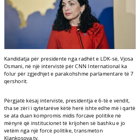
Kandidatja për presidente nga radhët e LDK-së, Vjosa
Osmani, në një intervistë për CNN International ka
folur për zgjedhjet e parakohshme parlamentare të 7
qershorit.
Përgjatë kësaj interviste, presidentja e 6-të e vendit,
tha se zëri i qytetarëve këtë herë ishte edhe më i qartë
se ata duan kompromis midis forcave politike në
mënyrë që institucionet të krijohen së bashku e jo
vetëm nga një forcë politike, transmeton
Klankosova.tv.