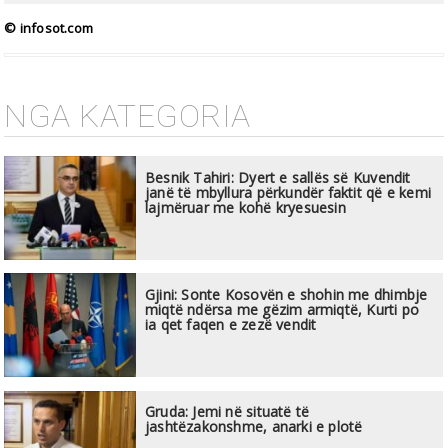
© infosot.com
NGA KATEGORIA
Besnik Tahiri: Dyert e sallës së Kuvendit
janë të mbyllura përkundër faktit që e kemi
lajmëruar me kohë kryesuesin
Gjini: Sonte Kosovën e shohin me dhimbje
miqtë ndërsa me gëzim armiqtë, Kurti po
ia qet faqen e zezë vendit
Gruda: Jemi në situatë të
jashtëzakonshme, anarki e plotë