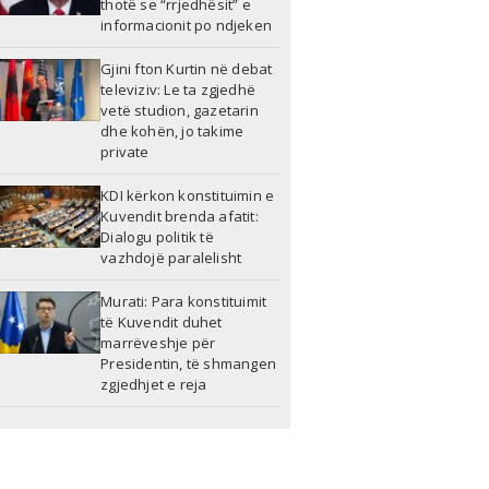
thotë se “rrjedhësit” e
informacionit po ndjeken
Gjini fton Kurtin në debat
televiziv: Le ta zgjedhë
vetë studion, gazetarin
dhe kohën, jo takime
private
KDI kërkon konstituimin e
Kuvendit brenda afatit:
Dialogu politik të
vazhdojë paralelisht
Murati: Para konstituimit
të Kuvendit duhet
marrëveshje për
Presidentin, të shmangen
zgjedhjet e reja