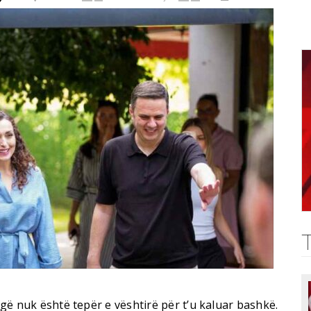
rugë nuk është tepër e vështirë për t’u kaluar bashkë.