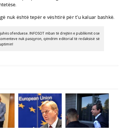
htetëse.
rugë nuk është tepër e vështirë për t’u kaluar bashkë.
gjuhës ofenduese. INFOSOT mban të drejtën e publikimit ose
e komenteve nuk pasqyron, qëndrim editorial të redaksisë së
uptimin!