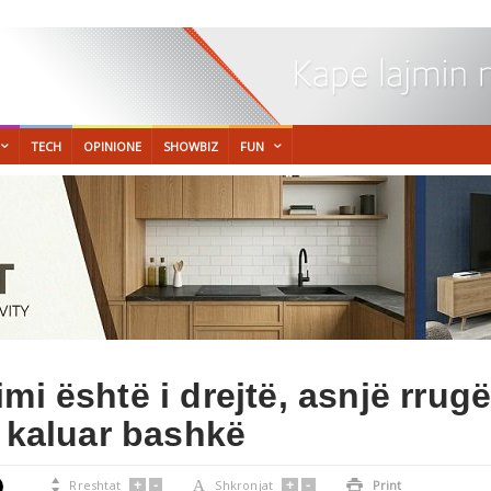
TECH
OPINIONE
SHOWBIZ
FUN
mi është i drejtë, asnjë rrug
u kaluar bashkë
+
-
+
-

Rreshtat
A
Shkronjat

Print