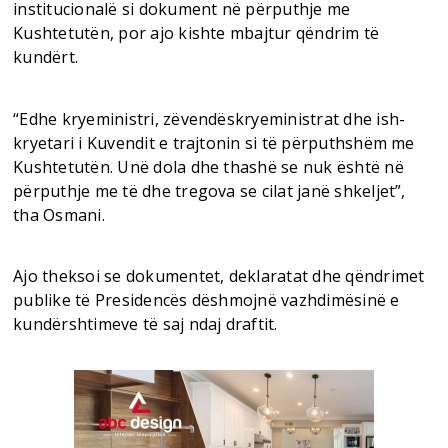
institucionalë si dokument në përputhje me
Kushtetutën, por ajo kishte mbajtur qëndrim të
kundërt.
“Edhe kryeministri, zëvendëskryeministrat dhe ish-
kryetari i Kuvendit e trajtonin si të përputhshëm me
Kushtetutën. Unë dola dhe thashë se nuk është në
përputhje me të dhe tregova se cilat janë shkeljet”,
tha Osmani.
Ajo theksoi se dokumentet, deklaratat dhe qëndrimet
publike të Presidencës dëshmojnë vazhdimësinë e
kundërshtimeve të saj ndaj draftit.