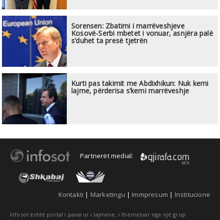
Sorensen: Zbatimi i marrëveshjeve
Kosovë-Serbi mbetet i vonuar, asnjëra palë
s’duhet ta presë tjetrën
Kurti pas takimit me Abdixhikun: Nuk kemi
lajme, përderisa s’kemi marrëveshje
Partnerët medial:
Kontakti
|
Marketingu
|
Immpresum
|
Institucione
Infosot është portal i pavarur i lajmeve, i themeluar nga një grup