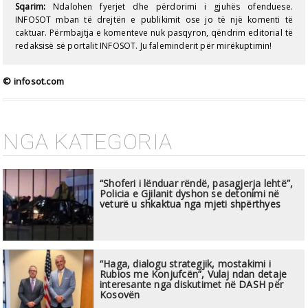
Sqarim:
Ndalohen fyerjet dhe përdorimi i gjuhës ofenduese.
INFOSOT mban të drejtën e publikimit ose jo të një komenti të
caktuar. Përmbajtja e komenteve nuk pasqyron, qëndrim editorial të
redaksisë së portalit INFOSOT. Ju faleminderit për mirëkuptimin!
© infosot.com
NGA KATEGORIA
“Shoferi i lënduar rëndë, pasagjerja lehtë”,
Policia e Gjilanit dyshon se detonimi në
veturë u shkaktua nga mjeti shpërthyes
“Haga, dialogu strategjik, mostakimi i
Rubios me Konjufcën”, Vulaj ndan detaje
interesante nga diskutimet në DASH për
Kosovën