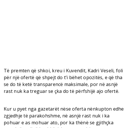
Të premten që shkoi, kreu i Kuvendit, Kadri Veseli, foli
për një ofertë që shpejt do t’i bëhet opozitës, e që tha
se do të ketë transparencë maksimale, por në asnjë
rast nuk ka treguar se çka do të përfshijë ajo ofertë.
Kur u pyet nga gazetarët nëse oferta nënkupton edhe
zgjedhje të parakohshme, në asnjë rast nuk i ka
pohuar e as mohuar ato, por ka thënë se gjithçka