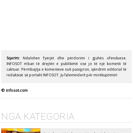
Sqarim:
Ndalohen fyerjet dhe përdorimi i gjuhës ofenduese.
INFOSOT mban të drejtën e publikimit ose jo të një komenti të
caktuar. Përmbajtja e komenteve nuk pasqyron, qëndrim editorial të
redaksisë së portalit INFOSOT. Ju faleminderit për mirëkuptimin!
© infosot.com
NGA KATEGORIA