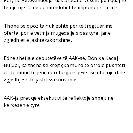
Por, në Vetëvendosje, deklaratat e Veselit po i quajnë
të një njeriu që po mundohet të imponohet si lider.
Thonë se opozita nuk është për të tregtuar me
oferta, por e vetmja rrugëdalje sipas tyre, janë
zgjedhjet e jashtëzakonshme.
Edhe shefja e deputetëve të AAK-së, Donika Kadaj
Bujupi, ka thënë se krejt çka mund të ofrojë pushteti
do të mund të jenë dorëheqja e qeverisë dhe një datë
zgjedhjesh të jashtëzakonshme.
AAK-ja pret që ekzekutivi të reflektojë shpejt në
kërkesën e tyre.