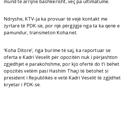
mund të arrijnë bashkërisht, veç pa ultimatume.
Ndryshe, KTV-ja ka provuar të vejë kontakt me
zyrtarë të PDK-së, por një përgjigje nga ta ka qenë e
pamundur, transmeton Koha.net.
‘Koha Ditore’, nga burime të saj, ka raportuar se
oferta e Kadri Veselit për opozitën nuk i përjashton
zgjedhjet e parakohshme, por kjo ofertë do t’i bëhet
opozitës vetëm pasi Hashim Thaçi të betohet si
president i Republikës e vetë Kadri Veselit të zgjidhet
kryetar i PDK-së.