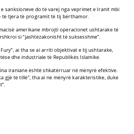
 e sanksioneve do të varej nga veprimet e Iranit mbi
ë tjera të programit të tij bërthamor.
plomacisë amerikane mbrojti operacionet ushtarake të
përshkroi si “jashtëzakonisht të suksesshme”.
ury”, ai tha se ai arriti objektivat e tij ushtarake,
ëse dhe industriale të Republikës Islamike.
ina iraniane është shkatërruar në mënyrë efektive.
 gjë të tillë”, tha ai në mënyrë karakteristike, duke
t”.