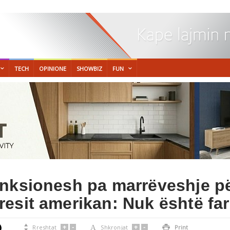
TECH
OPINIONE
SHOWBIZ
FUN
nksionesh pa marrëveshje pë
esit amerikan: Nuk është far
+
-
+
-

Rreshtat
A
Shkronjat

Print