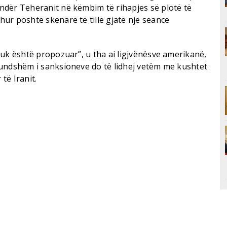
dër Teheranit në këmbim të rihapjes së plotë të
ur poshtë skenarë të tillë gjatë një seance
nuk është propozuar”, u tha ai ligjvënësve amerikanë,
undshëm i sanksioneve do të lidhej vetëm me kushtet
të Iranit.