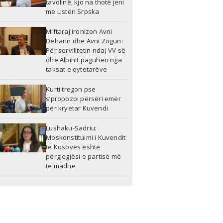
tavolinë, kjo na thotë jeni
me Listën Srpska
Miftaraj ironizon Avni
Deharin dhe Avni Zogun:
Për servilitetin ndaj VV-së
dhe Albinit paguhen nga
taksat e qytetarëve
Kurti tregon pse
s’propozoi përsëri emër
për kryetar Kuvendi
Lushaku-Sadriu:
Moskonstituimi i Kuvendit
të Kosovës është
përgjegjësi e partisë më
të madhe