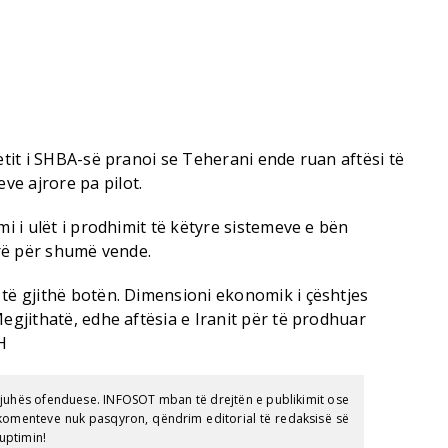
tetit i SHBA-së pranoi se Teherani ende ruan aftësi të
e ajrore pa pilot.
mi i ulët i prodhimit të këtyre sistemeve e bën
erë për shumë vende.
 të gjithë botën. Dimensioni ekonomik i çështjes
Megjithatë, edhe aftësia e Iranit për të prodhuar
H
gjuhës ofenduese. INFOSOT mban të drejtën e publikimit ose
e komenteve nuk pasqyron, qëndrim editorial të redaksisë së
uptimin!