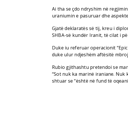
Ai tha se çdo ndryshim në regjimin
uraniumin e pasuruar dhe aspekte t
Gjatë deklaratës së tij, kreu i di
SHBA-së kundër Iranit, të cilat i 
Duke iu referuar operacionit “Epic F
duke ulur ndjeshëm aftësitë mbrojt
Rubio gjithashtu pretendoi se mar
“Sot nuk ka marinë iraniane. Nuk ka
shtuar se “është në fund të oqeani