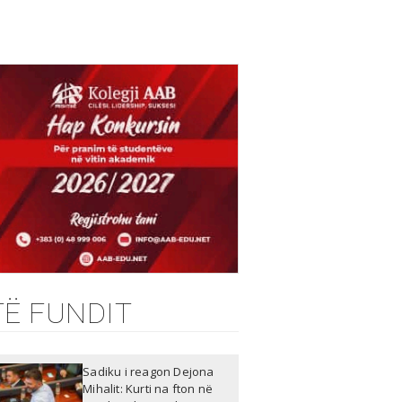
TË FUNDIT
Sadiku i reagon Dejona
Mihalit: Kurti na fton në