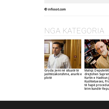
© infosot.com
NGA KATEGORIA
Gruda: Jemi në situatë të
Maliqi: Deputetët 
jashtëzakonshme, anarki e
drejtohen Supre
plotë
Kurtin e Haxhiun 
Kushtetueses, Pr
të hapë procedu
krim kundër Repu