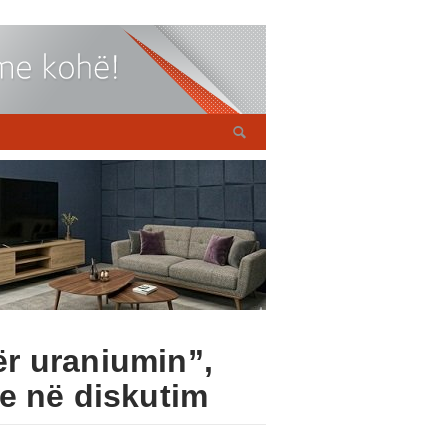
r uraniumin”,
e në diskutim