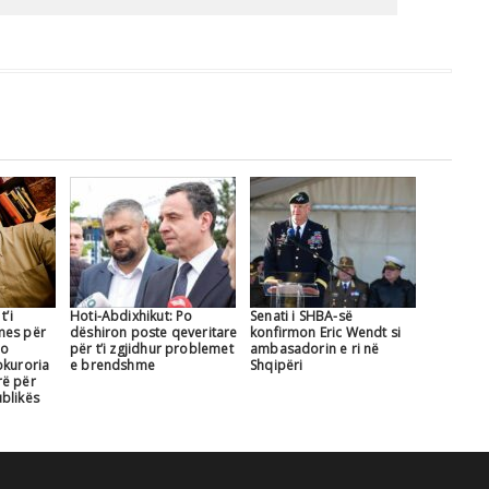
t’i
Hoti-Abdixhikut: Po
Senati i SHBA-së
mes për
dëshiron poste qeveritare
konfirmon Eric Wendt si
jo
për t’i zgjidhur problemet
ambasadorin e ri në
okuroria
e brendshme
Shqipëri
rë për
blikës