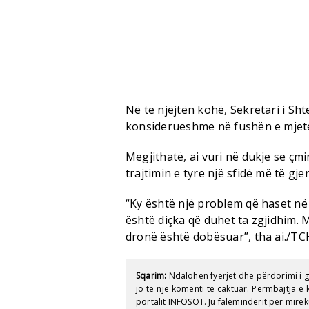
Në të njëjtën kohë, Sekretari i Sh
konsiderueshme në fushën e mjetev
Megjithatë, ai vuri në dukje se çmi
trajtimin e tyre një sfidë më të gj
“Ky është një problem që haset në
është diçka që duhet ta zgjidhim. 
dronë është dobësuar”, tha ai./TC
Sqarim:
Ndalohen fyerjet dhe përdorimi i 
jo të një komenti të caktuar. Përmbajtja 
portalit INFOSOT. Ju faleminderit për mirëk