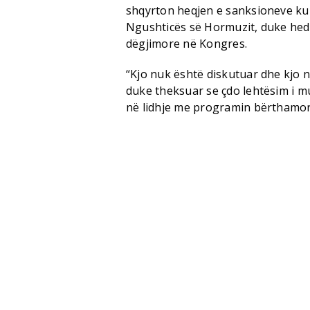
shqyrton heqjen e sanksioneve kun
Ngushticës së Hormuzit, duke hedh
dëgjimore në Kongres.
“Kjo nuk është diskutuar dhe kjo 
duke theksuar se çdo lehtësim i m
në lidhje me programin bërthamor 