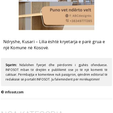
Ndryshe, Kusari – Lilia është kryetarja e parë grua e
një Komune në Kosovë.
Sqarim:
Ndalohen fyerjet dhe përdorimi i gjuhës ofenduese.
INFOSOT mban të drejtën e publikimit ose jo të një komenti të
caktuar. Përmbajtja e komenteve nuk pasqyron, qëndrim editorial të
redaksisë së portalit INFOSOT. Ju faleminderit për mirëkuptimin!
© infosot.com