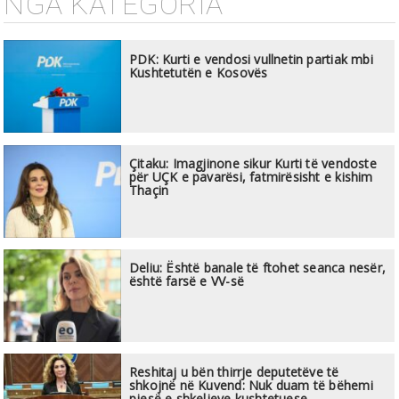
NGA KATEGORIA
PDK: Kurti e vendosi vullnetin partiak mbi
Kushtetutën e Kosovës
Çitaku: Imagjinone sikur Kurti të vendoste
për UÇK e pavarësi, fatmirësisht e kishim
Thaçin
Deliu: Është banale të ftohet seanca nesër,
është farsë e VV-së
Reshitaj u bën thirrje deputetëve të
shkojnë në Kuvend: Nuk duam të bëhemi
pjesë e shkeljeve kushtetuese