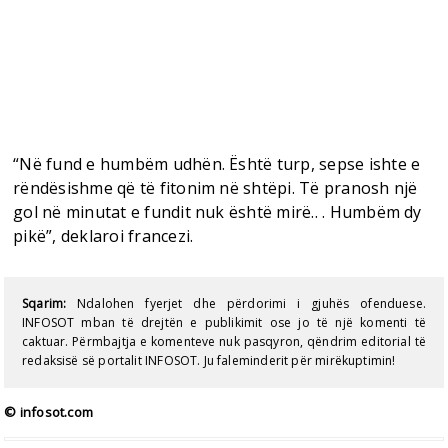
“Në fund e humbëm udhën. Është turp, sepse ishte e
rëndësishme që të fitonim në shtëpi. Të pranosh një
gol në minutat e fundit nuk është mirë.. . Humbëm dy
pikë”, deklaroi francezi.
Sqarim:
Ndalohen fyerjet dhe përdorimi i gjuhës ofenduese.
INFOSOT mban të drejtën e publikimit ose jo të një komenti të
caktuar. Përmbajtja e komenteve nuk pasqyron, qëndrim editorial të
redaksisë së portalit INFOSOT. Ju faleminderit për mirëkuptimin!
© infosot.com