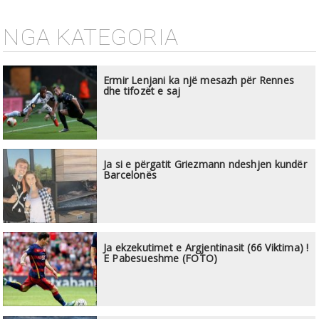
NGA KATEGORIA
Ermir Lenjani ka një mesazh për Rennes
dhe tifozët e saj
Ja si e përgatit Griezmann ndeshjen kundër
Barcelonës
Ja ekzekutimet e Argjentinasit (66 Viktima) !
E Pabesueshme (FOTO)